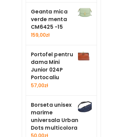
Geanta mica
verde menta
CM6425 -15
159,00
zł
Portofel pentru
dama Mini
Junior 024P
Portocaliu
57,00
zł
Borseta unisex
marime
universala Urban
Dots multicolora
50,00
zł