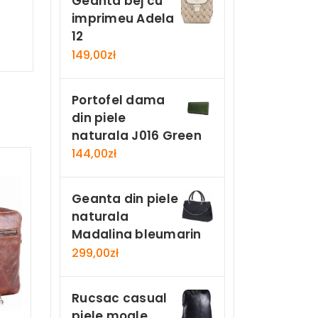
Geanta bej cu
imprimeu Adela
12
149,00
zł
Portofel dama
din piele
naturala J016 Green
144,00
zł
Geanta din piele
naturala
Madalina bleumarin
299,00
zł
Rucsac casual
piele moale