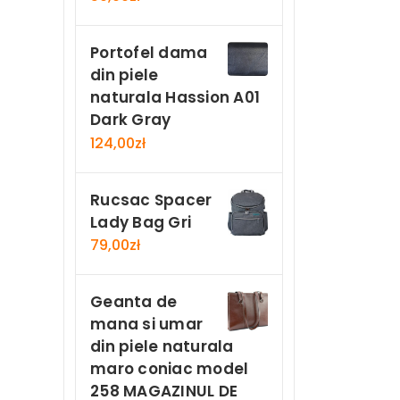
Portofel dama
din piele
naturala Hassion A01
Dark Gray
124,00
zł
Rucsac Spacer
Lady Bag Gri
79,00
zł
Geanta de
mana si umar
din piele naturala
maro coniac model
258 MAGAZINUL DE