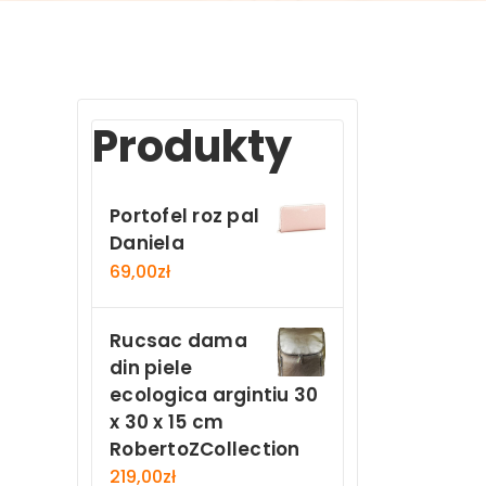
Produkty
Portofel roz pal
Daniela
69,00
zł
Rucsac dama
din piele
ecologica argintiu 30
x 30 x 15 cm
RobertoZCollection
219,00
zł