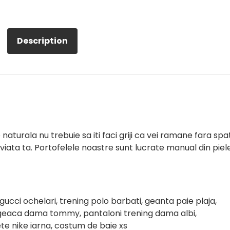
Description
aturala nu trebuie sa iti faci griji ca vei ramane fara spa
viata ta. Portofelele noastre sunt lucrate manual din piel
gucci ochelari, trening polo barbati, geanta paie plaja,
, geaca dama tommy, pantaloni trening dama albi,
e nike iarna, costum de baie xs