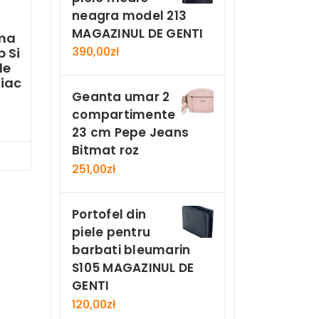
neagra model 213
MAGAZINUL DE GENTI
ama
390,00
zł
 Si
le
iac
Geanta umar 2
compartimente
23 cm Pepe Jeans
Bitmat roz
Now
251,00
zł
Portofel din
piele pentru
barbati bleumarin
S105 MAGAZINUL DE
GENTI
120,00
zł