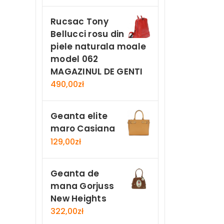
Rucsac Tony
Bellucci rosu din
piele naturala moale
model 062
MAGAZINUL DE GENTI
490,00
zł
Geanta elite
maro Casiana
129,00
zł
Geanta de
mana Gorjuss
New Heights
322,00
zł