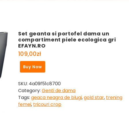
Set geanta si portofel dama un
compartiment piele ecologica gri
EFAYN.RO
109,00
zł
Buy Now
SKU:
4a09f51c8700
Category:
Genti de dama
Tags:
geaca neagra de blugi
,
gold star
,
trening
femei
,
tricouri crop