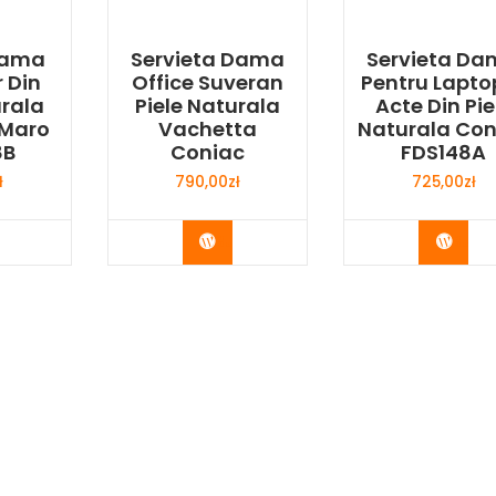
Dama
Servieta Dama
Servieta D
 Din
Office Suveran
Pentru Laptop
urala
Piele Naturala
Acte Din Pie
 Maro
Vachetta
Naturala Con
8B
Coniac
FDS148A
ł
790,00
zł
725,00
zł
y Now
Buy Now
Buy 