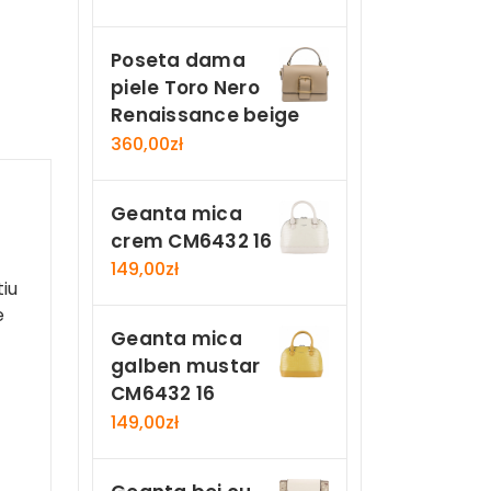
Poseta dama
piele Toro Nero
Renaissance beige
360,00
zł
Geanta mica
crem CM6432 16
149,00
zł
tiu
e
Geanta mica
galben mustar
CM6432 16
149,00
zł