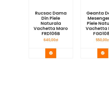
Rucsac Dama
Geanta 
Din Piele
Mesenger
Naturala
Piele Nat
Vachetta Maro
Vachetta
FRD106B
FGD10
640,00
zł
550,00
z
Buy Now
Bu