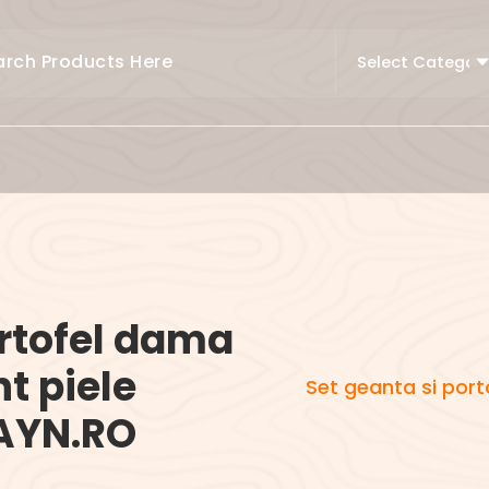
ortofel dama
t piele
Set geanta si por
FAYN.RO