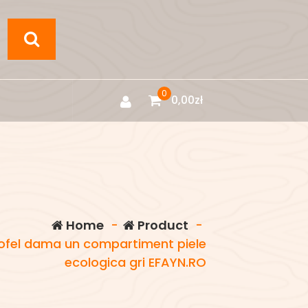
0
0,00
zł
Home
-
Product
-
tofel dama un compartiment piele
ecologica gri EFAYN.RO