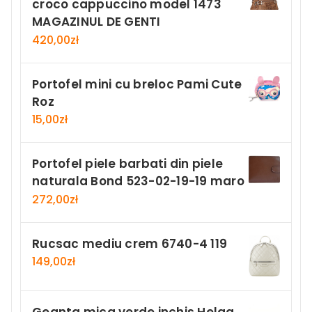
croco cappuccino model 1473
MAGAZINUL DE GENTI
420,00
zł
Portofel mini cu breloc Pami Cute
Roz
15,00
zł
Portofel piele barbati din piele
naturala Bond 523-02-19-19 maro
272,00
zł
Rucsac mediu crem 6740-4 119
149,00
zł