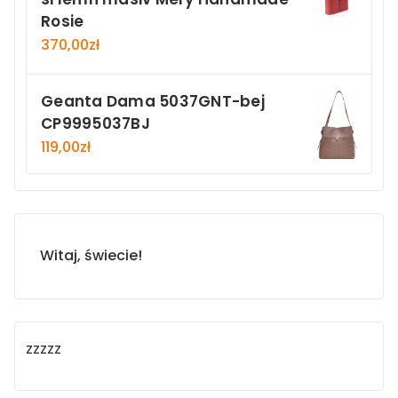
Rosie
370,00
zł
Geanta Dama 5037GNT-bej
CP9995037BJ
119,00
zł
Witaj, świecie!
zzzzz