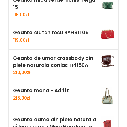
Geanta mica verde inchis Helga
15
119,00
zł
Geanta clutch rosu BYH811 05
119,00
zł
Geanta de umar crossbody din
piele naturala coniac FP1150A
210,00
zł
Geanta mana - Adrift
215,00
zł
Geanta dama din piele naturala
si lemn masiv Mery Handmade