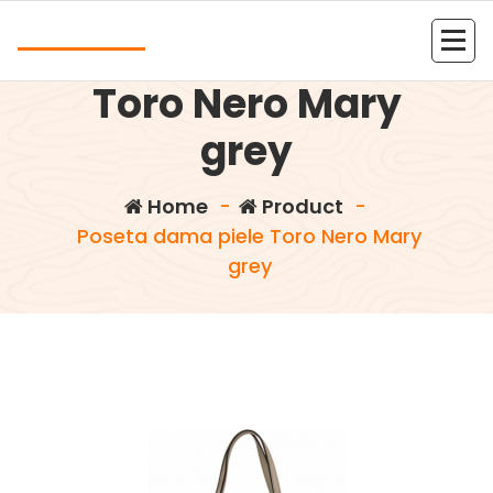
Skip
Andrea
to
Poseta dama piele
content
Kolejna witryna oparta na WordPressie
Toro Nero Mary
grey
Home
-
Product
-
Poseta dama piele Toro Nero Mary
grey