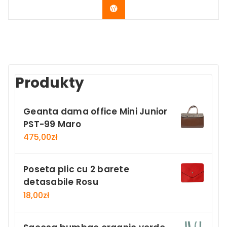
Buy Now
Produkty
Geanta dama office Mini Junior
PST-99 Maro
475,00
zł
Poseta plic cu 2 barete
detasabile Rosu
18,00
zł