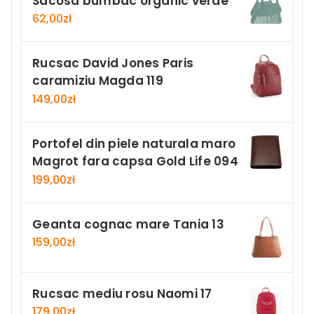
Sacosa bumbac organic verde
62,00
zł
Rucsac David Jones Paris
caramiziu Magda 119
149,00
zł
Portofel din piele naturala maro
Magrot fara capsa Gold Life 094
199,00
zł
Geanta cognac mare Tania 13
159,00
zł
Rucsac mediu rosu Naomi 17
179,00
zł