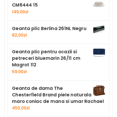
CM6444 15
149,00
zł
Geanta plic Berlina 261NL Negru
82,00
zł
Geanta plic pentru ocazii si
petreceri bluemarin 26/11 cm
Magrot 112
59,00
zł
Geanta de dama The
Chesterfield Brand piele naturala
maro coniac de mana si umar Rachael
450,00
zł