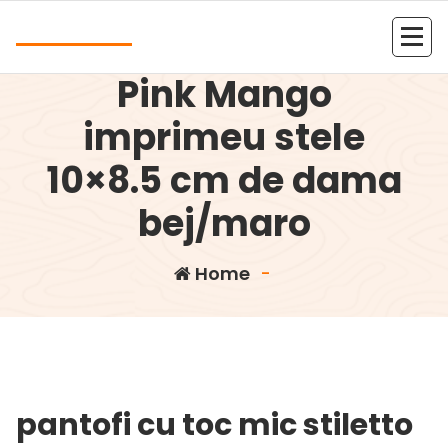
Skip
Andrea
to
Portofel monede
content
Kolejna witryna oparta na WordPressie
Pink Mango
imprimeu stele
10×8.5 cm de dama
bej/maro
Home
-
pantofi cu toc mic stiletto