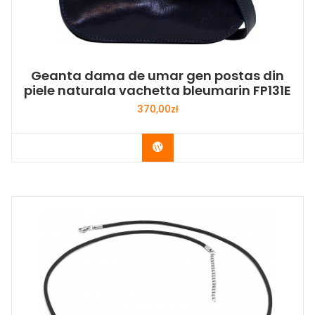
Geanta dama de umar gen postas din
piele naturala vachetta bleumarin FP131E
370,00
zł
Buy Now