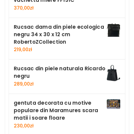
vachetta miere FP131C
370,00
zł
Rucsac dama din piele ecologica
negru 34 x 30 x 12 cm
RobertoZCollection
219,00
zł
Rucsac din piele naturala Ricardo
negru
289,00
zł
gentuta decorata cu motive
populare din Maramures scara
matii i soare floare
230,00
zł