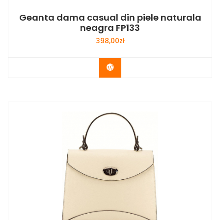
Geanta dama casual din piele naturala
neagra FP133
398,00
zł
Buy Now