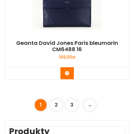
Geanta David Jones Paris bleumarin
CM6488 16
169,00
zł
Buy Now
1
2
3
→
Produkty