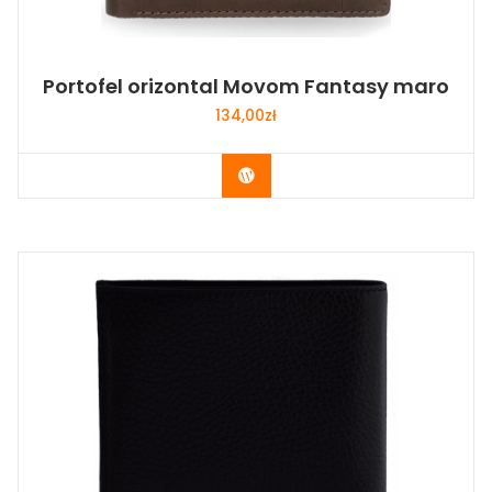
Portofel orizontal Movom Fantasy maro
134,00
zł
Buy Now