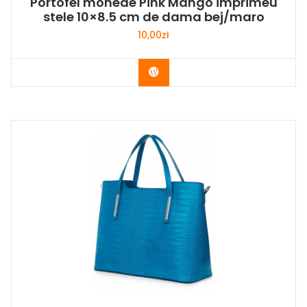
Portofel monede Pink Mango imprimeu
stele 10×8.5 cm de dama bej/maro
10,00
zł
Buy Now