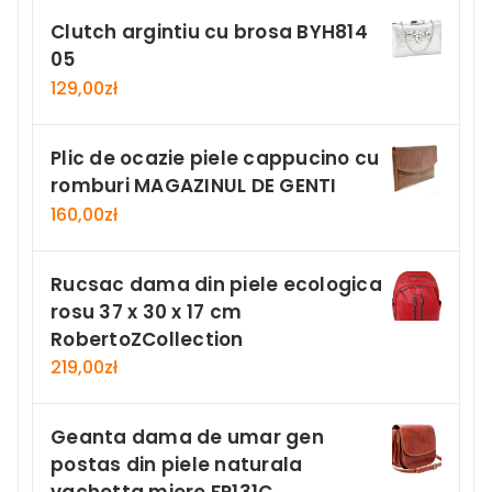
Clutch argintiu cu brosa BYH814
05
129,00
zł
Plic de ocazie piele cappucino cu
romburi MAGAZINUL DE GENTI
160,00
zł
Rucsac dama din piele ecologica
rosu 37 x 30 x 17 cm
RobertoZCollection
219,00
zł
Geanta dama de umar gen
postas din piele naturala