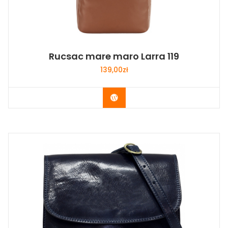
Rucsac mare maro Larra 119
139,00
zł
Buy Now