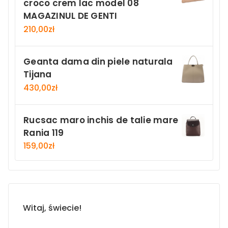
croco crem lac model 08
MAGAZINUL DE GENTI
210,00
zł
Geanta dama din piele naturala
Tijana
430,00
zł
Rucsac maro inchis de talie mare
Rania 119
159,00
zł
Witaj, świecie!