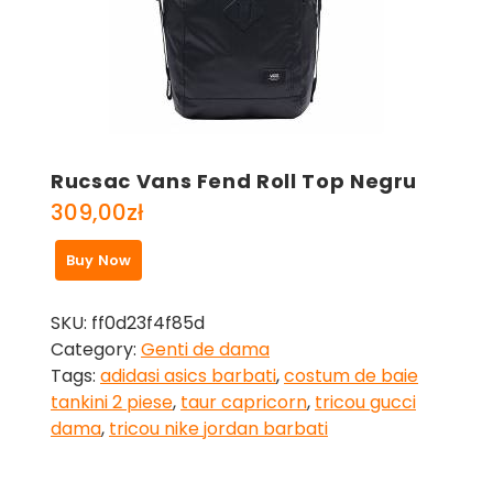
Rucsac Vans Fend Roll Top Negru
309,00
zł
Buy Now
SKU:
ff0d23f4f85d
Category:
Genti de dama
Tags:
adidasi asics barbati
,
costum de baie
tankini 2 piese
,
taur capricorn
,
tricou gucci
dama
,
tricou nike jordan barbati