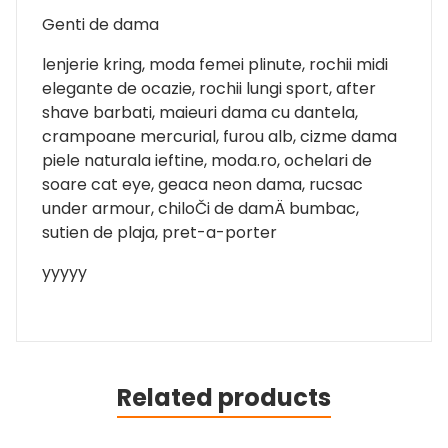
Genti de dama
lenjerie kring, moda femei plinute, rochii midi
elegante de ocazie, rochii lungi sport, after
shave barbati, maieuri dama cu dantela,
crampoane mercurial, furou alb, cizme dama
piele naturala ieftine, moda.ro, ochelari de
soare cat eye, geaca neon dama, rucsac
under armour, chiloČi de damÄ bumbac,
sutien de plaja, pret-a-porter
yyyyy
Related products