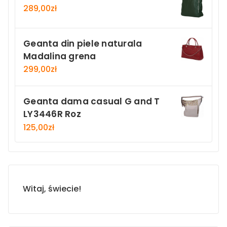
289,00
zł
Geanta din piele naturala
Madalina grena
299,00
zł
Geanta dama casual G and T
LY3446R Roz
125,00
zł
Witaj, świecie!