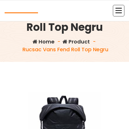
Skip
Andrea
to
Rucsac Vans Fend
content
Kolejna witryna oparta na WordPressie
Roll Top Negru
Home
-
Product
-
Rucsac Vans Fend Roll Top Negru