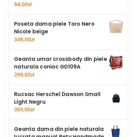
94,00
zł
Poseta dama piele Toro Nero
Nicole beige
345,00
zł
Geanta umar crossbody din piele
naturala coniac GD109A
299,00
zł
Rucsac Herschel Dawson Small
Light Negru
350,00
zł
Geanta dama din piele naturala
lucrata manual Bety Handmade