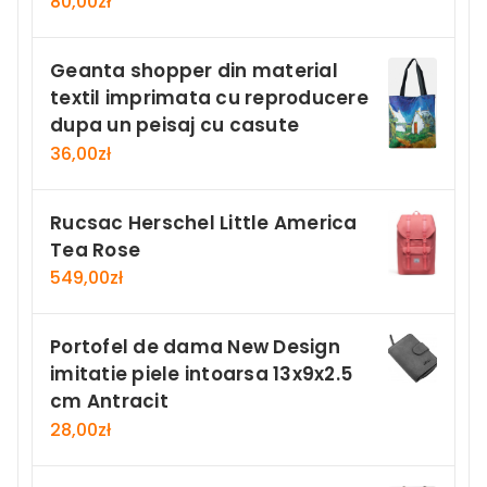
80,00
zł
Geanta shopper din material
textil imprimata cu reproducere
dupa un peisaj cu casute
36,00
zł
Rucsac Herschel Little America
Tea Rose
549,00
zł
Portofel de dama New Design
imitatie piele intoarsa 13x9x2.5
cm Antracit
28,00
zł