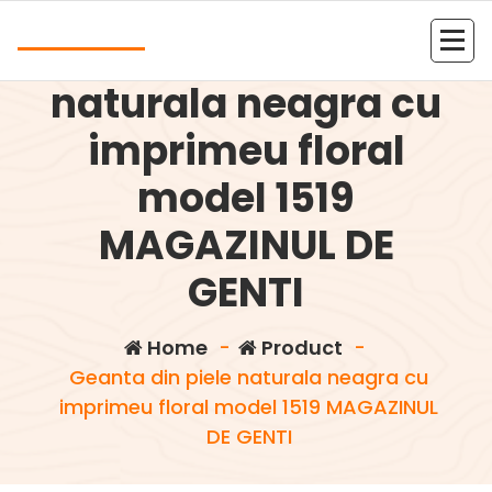
Skip
Andrea
to
Geanta din piele
content
Kolejna witryna oparta na WordPressie
naturala neagra cu
imprimeu floral
model 1519
MAGAZINUL DE
GENTI
Home
-
Product
-
Geanta din piele naturala neagra cu
imprimeu floral model 1519 MAGAZINUL
DE GENTI