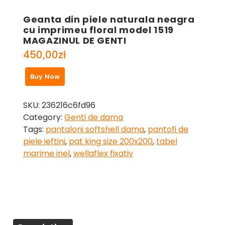
Geanta din piele naturala neagra
cu imprimeu floral model 1519
MAGAZINUL DE GENTI
450,00
zł
Buy Now
SKU:
236216c6fd96
Category:
Genti de dama
Tags:
pantaloni softshell dama
,
pantofi de
piele ieftini
,
pat king size 200x200
,
tabel
marime inel
,
wellaflex fixativ