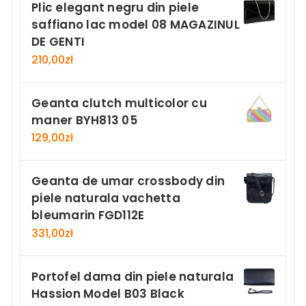
Plic elegant negru din piele
saffiano lac model 08 MAGAZINUL
DE GENTI
210,00
zł
Geanta clutch multicolor cu
maner BYH813 05
129,00
zł
Geanta de umar crossbody din
piele naturala vachetta
bleumarin FGD112E
331,00
zł
Portofel dama din piele naturala
Hassion Model B03 Black