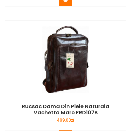
Buy Now
Rucsac Dama Din Piele Naturala
Vachetta Maro FRD107B
499,00
zł