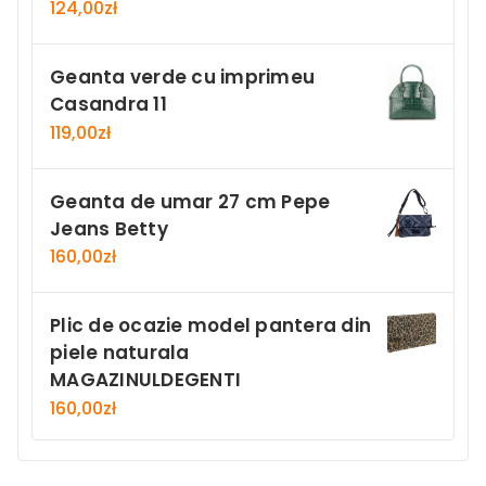
124,00
zł
Geanta verde cu imprimeu
Casandra 11
119,00
zł
Geanta de umar 27 cm Pepe
Jeans Betty
160,00
zł
Plic de ocazie model pantera din
piele naturala
MAGAZINULDEGENTI
160,00
zł