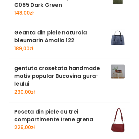
G065 Dark Green
148,00
zł
Geanta din piele naturala
bleumarin Amalia 122
189,00
zł
gentuta crosetata handmade
motiv popular Bucovina gura-
leului
230,00
zł
Poseta din piele cu trei
compartimente Irene grena
229,00
zł