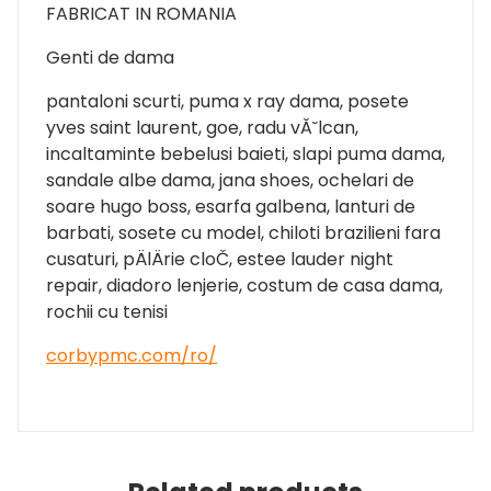
FABRICAT IN ROMANIA
Genti de dama
pantaloni scurti, puma x ray dama, posete
yves saint laurent, goe, radu vĂ˘lcan,
incaltaminte bebelusi baieti, slapi puma dama,
sandale albe dama, jana shoes, ochelari de
soare hugo boss, esarfa galbena, lanturi de
barbati, sosete cu model, chiloti brazilieni fara
cusaturi, pÄlÄrie cloČ, estee lauder night
repair, diadoro lenjerie, costum de casa dama,
rochii cu tenisi
corbypmc.com/ro/