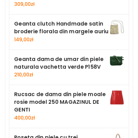
309,00
zł
Geanta clutch Handmade satin
broderie florala din margele auriu
149,00
zł
Geanta dama de umar din piele
naturala vachetta verde P158V
210,00
zł
Rucsac de dama din piele moale
rosie model 250 MAGAZINUL DE
GENTI
400,00
zł
Poseta din piele cu trei