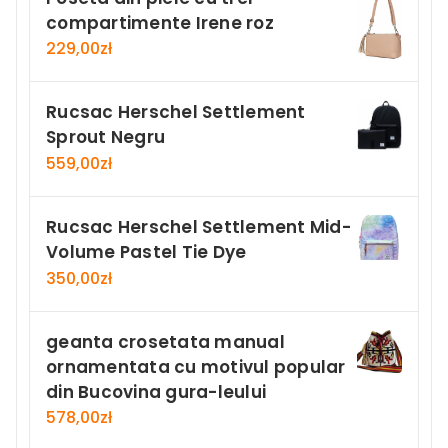
compartimente Irene roz
229,00
zł
Rucsac Herschel Settlement
Sprout Negru
559,00
zł
Rucsac Herschel Settlement Mid-
Volume Pastel Tie Dye
350,00
zł
geanta crosetata manual
ornamentata cu motivul popular
din Bucovina gura-leului
578,00
zł