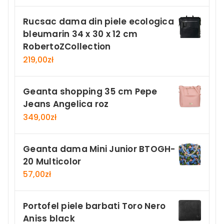
Rucsac dama din piele ecologica
bleumarin 34 x 30 x 12 cm
RobertoZCollection
219,00
zł
Geanta shopping 35 cm Pepe
Jeans Angelica roz
349,00
zł
Geanta dama Mini Junior BTOGH-
20 Multicolor
57,00
zł
Portofel piele barbati Toro Nero
Aniss black