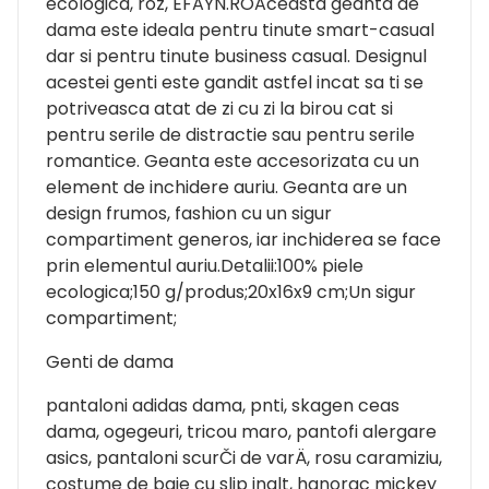
ecologica, roz, EFAYN.ROAceasta geanta de
dama este ideala pentru tinute smart-casual
dar si pentru tinute business casual. Designul
acestei genti este gandit astfel incat sa ti se
potriveasca atat de zi cu zi la birou cat si
pentru serile de distractie sau pentru serile
romantice. Geanta este accesorizata cu un
element de inchidere auriu. Geanta are un
design frumos, fashion cu un sigur
compartiment generos, iar inchiderea se face
prin elementul auriu.Detalii:100% piele
ecologica;150 g/produs;20x16x9 cm;Un sigur
compartiment;
Genti de dama
pantaloni adidas dama, pnti, skagen ceas
dama, ogegeuri, tricou maro, pantofi alergare
asics, pantaloni scurČi de varÄ, rosu caramiziu,
costume de baie cu slip inalt, hanorac mickey