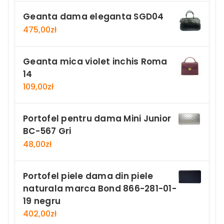
Geanta dama eleganta SGD04
475,00
zł
Geanta mica violet inchis Roma
14
109,00
zł
Portofel pentru dama Mini Junior
BC-567 Gri
48,00
zł
Portofel piele dama din piele
naturala marca Bond 866-281-01-
19 negru
402,00
zł