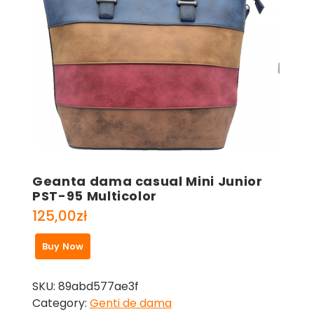
Geanta dama casual Mini Junior
PST-95 Multicolor
125,00
zł
Buy Now
SKU:
89abd577ae3f
Category:
Genti de dama