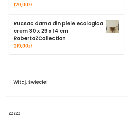
120,00
zł
Rucsac dama din piele ecologica
crem 30 x 29 x 14 cm
RobertoZCollection
219,00
zł
Witaj, świecie!
zzzzz