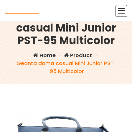
Skip
Andrea
to
Geanta dama
content
Kolejna witryna oparta na WordPressie
casual Mini Junior
PST-95 Multicolor
Home
-
Product
-
Geanta dama casual Mini Junior PST-
95 Multicolor