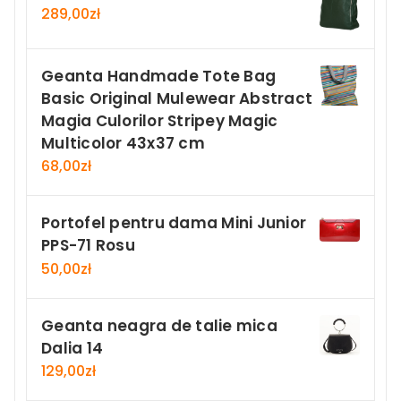
289,00
zł
Geanta Handmade Tote Bag
Basic Original Mulewear Abstract
Magia Culorilor Stripey Magic
Multicolor 43x37 cm
68,00
zł
Portofel pentru dama Mini Junior
PPS-71 Rosu
50,00
zł
Geanta neagra de talie mica
Dalia 14
129,00
zł