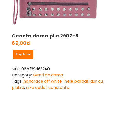
Geanta dama plic 2907-5
69,00
zł
Buy Now
SKU:
06bf39d6f240
Category:
Genti de dama
Tags:
hanorace off white
,
inele barbati aur cu
piatra
,
nike outlet constanta