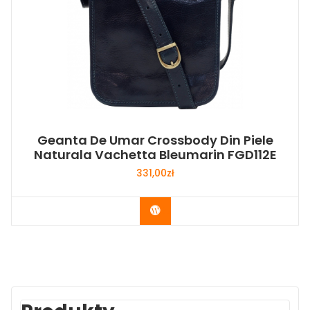
Geanta De Umar Crossbody Din Piele
Naturala Vachetta Bleumarin FGD112E
331,00
zł
Buy Now