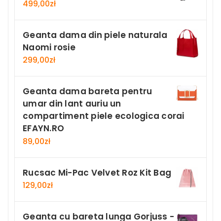
499,00
zł
Geanta dama din piele naturala
Naomi rosie
299,00
zł
Geanta dama bareta pentru
umar din lant auriu un
compartiment piele ecologica corai
EFAYN.RO
89,00
zł
Rucsac Mi-Pac Velvet Roz Kit Bag
129,00
zł
Geanta cu bareta lunga Gorjuss -