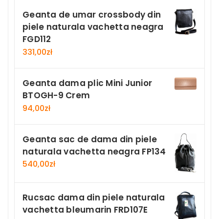
Geanta de umar crossbody din
piele naturala vachetta neagra
FGD112
331,00
zł
Geanta dama plic Mini Junior
BTOGH-9 Crem
94,00
zł
Geanta sac de dama din piele
naturala vachetta neagra FP134
540,00
zł
Rucsac dama din piele naturala
vachetta bleumarin FRD107E