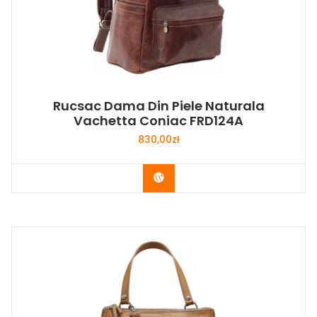
Rucsac Dama Din Piele Naturala
Vachetta Coniac FRD124A
830,00
zł
Buy Now