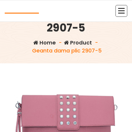
Skip
Andrea
to
Geanta dama plic
content
Kolejna witryna oparta na WordPressie
2907-5
Home
-
Product
-
Geanta dama plic 2907-5