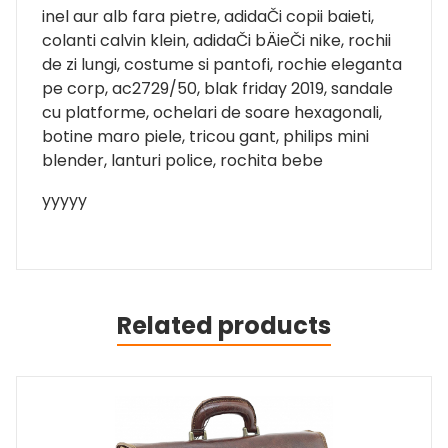
inel aur alb fara pietre, adidaČi copii baieti,
colanti calvin klein, adidaČi bÄieČi nike, rochii
de zi lungi, costume si pantofi, rochie eleganta
pe corp, ac2729/50, blak friday 2019, sandale
cu platforme, ochelari de soare hexagonali,
botine maro piele, tricou gant, philips mini
blender, lanturi police, rochita bebe
yyyyy
Related products