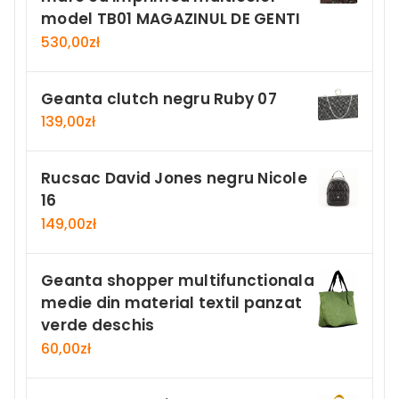
model TB01 MAGAZINUL DE GENTI
530,00
zł
Geanta clutch negru Ruby 07
139,00
zł
Rucsac David Jones negru Nicole
16
149,00
zł
Geanta shopper multifunctionala
medie din material textil panzat
verde deschis
60,00
zł