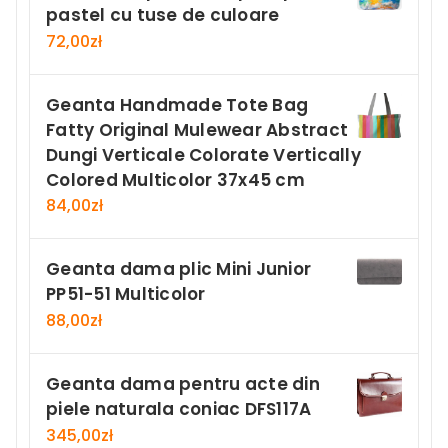
pastel cu tuse de culoare
72,00
zł
Geanta Handmade Tote Bag
Fatty Original Mulewear Abstract
Dungi Verticale Colorate Vertically
Colored Multicolor 37x45 cm
84,00
zł
Geanta dama plic Mini Junior
PP51-51 Multicolor
88,00
zł
Geanta dama pentru acte din
piele naturala coniac DFS117A
345,00
zł