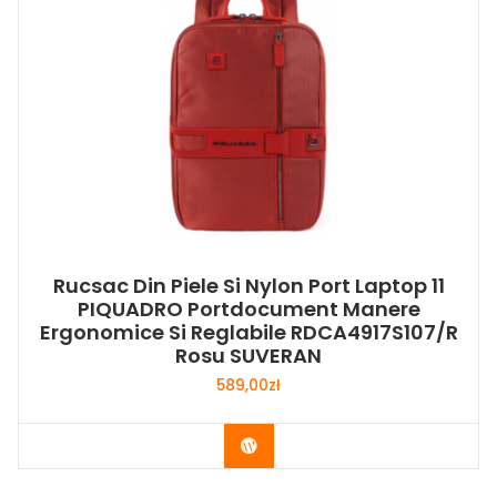
Rucsac Din Piele Si Nylon Port Laptop 11
PIQUADRO Portdocument Manere
Ergonomice Si Reglabile RDCA4917S107/R
Rosu SUVERAN
589,00
zł
Buy Now