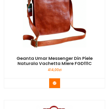
Geanta Umar Messenger Din Piele
Naturala Vachetta Miere FGD111C
414,00
zł
Buy Now