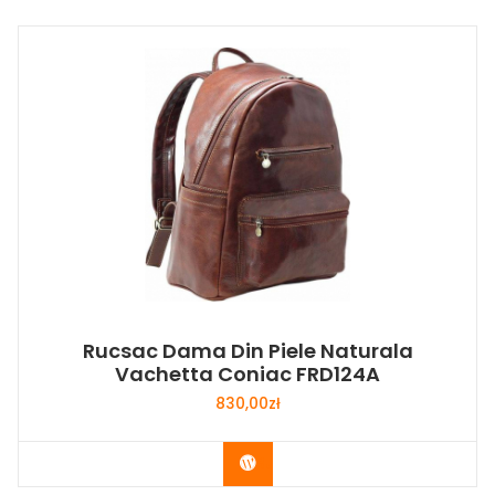
Rucsac Dama Din Piele Naturala
Vachetta Coniac FRD124A
830,00
zł
Buy Now