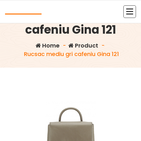
Skip
Andrea
to
Rucsac mediu gri
content
Kolejna witryna oparta na WordPressie
cafeniu Gina 121
Home
-
Product
-
Rucsac mediu gri cafeniu Gina 121