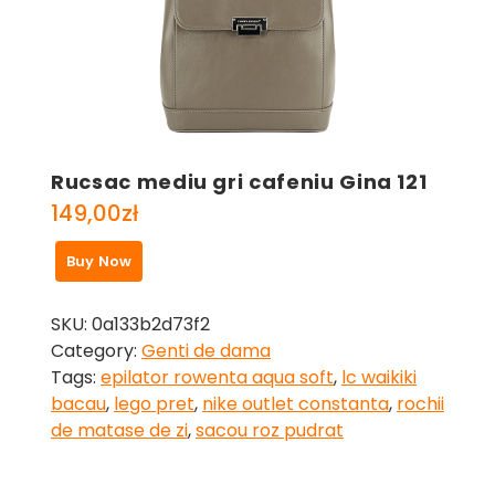
Rucsac mediu gri cafeniu Gina 121
149,00
zł
Buy Now
SKU:
0a133b2d73f2
Category:
Genti de dama
Tags:
epilator rowenta aqua soft
,
lc waikiki
bacau
,
lego pret
,
nike outlet constanta
,
rochii
de matase de zi
,
sacou roz pudrat