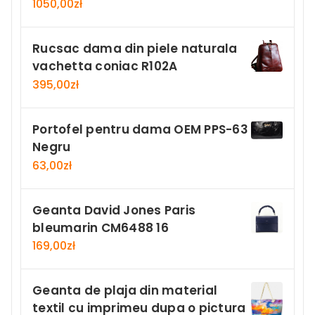
1050,00
zł
Rucsac dama din piele naturala
vachetta coniac R102A
395,00
zł
Portofel pentru dama OEM PPS-63
Negru
63,00
zł
Geanta David Jones Paris
bleumarin CM6488 16
169,00
zł
Geanta de plaja din material
textil cu imprimeu dupa o pictura