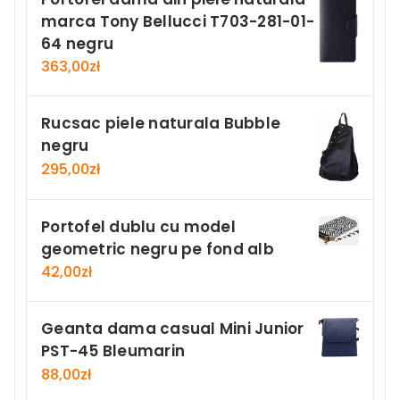
marca Tony Bellucci T703-281-01-
64 negru
363,00
zł
Rucsac piele naturala Bubble
negru
295,00
zł
Portofel dublu cu model
geometric negru pe fond alb
42,00
zł
Geanta dama casual Mini Junior
PST-45 Bleumarin
88,00
zł