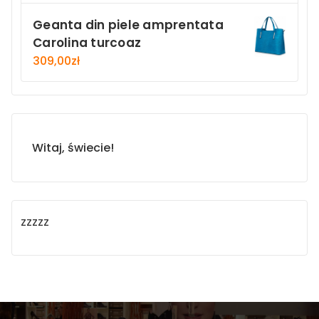
Geanta din piele amprentata
Carolina turcoaz
309,00
zł
Witaj, świecie!
zzzzz