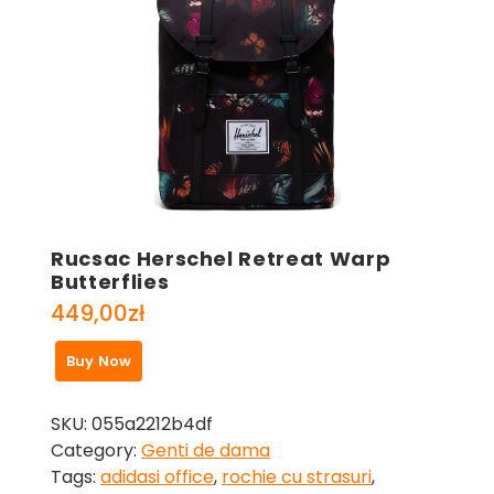
Rucsac Herschel Retreat Warp
Butterflies
449,00
zł
Buy Now
SKU:
055a2212b4df
Category:
Genti de dama
Tags:
adidasi office
,
rochie cu strasuri
,