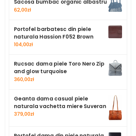
Sacosa bumbac organic albastru
62,00
zł
Portofel barbatesc din piele
naturala Hassion F052 Brown
104,00
zł
Rucsac dama piele Toro Nero Zip
and glow turquoise
360,00
zł
Geanta dama casual piele
naturala vachetta miere Suveran
379,00
zł
Portofel dama din piele naturala