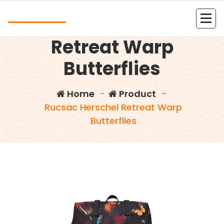
Skip
Andrea
to
Rucsac Herschel
content
Kolejna witryna oparta na WordPressie
Retreat Warp
Butterflies
Home
-
Product
-
Rucsac Herschel Retreat Warp
Butterflies