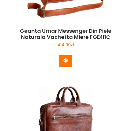
Geanta Umar Messenger Din Piele
Naturala Vachetta Miere FGD111C
414,00
zł
Buy Now