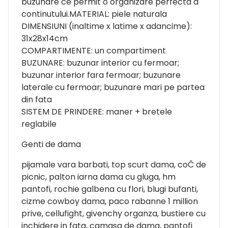
buzunare ce permit o organizare perfecta a
continutului.MATERIAL: piele naturala
DIMENSIUNI (inaltime x latime x adancime):
31x28x14cm
COMPARTIMENTE: un compartiment
BUZUNARE: buzunar interior cu fermoar;
buzunar interior fara fermoar; buzunare
laterale cu fermoar; buzunare mari pe partea
din fata
SISTEM DE PRINDERE: maner + bretele
reglabile
Genti de dama
pijamale vara barbati, top scurt dama, coČ de
picnic, palton iarna dama cu gluga, hm
pantofi, rochie galbena cu flori, blugi bufanti,
cizme cowboy dama, paco rabanne 1 million
prive, cellufight, givenchy organza, bustiere cu
inchidere in fata, camasa de dama, pantofi