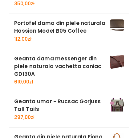
350,00
zł
Portofel dama din piele naturala
Hassion Model B05 Coffee
112,00
zł
Geanta dama messenger din
piele naturala vachetta coniac
GD130A
610,00
zł
Geanta umar - Rucsac Gorjuss
Tall Tails
297,00
zł
Geanta din piele naturala Fiona