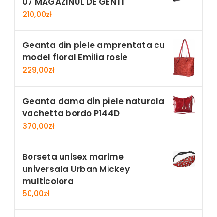
07 MAGAZINUL DE GENTI
210,00
zł
Geanta din piele amprentata cu
model floral Emilia rosie
229,00
zł
Geanta dama din piele naturala
vachetta bordo P144D
370,00
zł
Borseta unisex marime
universala Urban Mickey
multicolora
50,00
zł