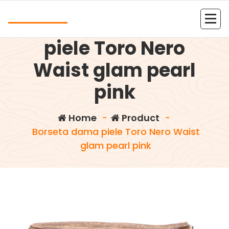
Skip
Andrea
to
Borseta dama
content
Kolejna witryna oparta na WordPressie
piele Toro Nero
Waist glam pearl
pink
Home
-
Product
-
Borseta dama piele Toro Nero Waist
glam pearl pink