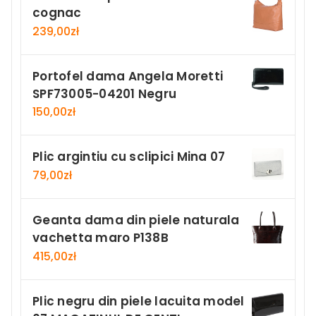
cognac
239,00
zł
Portofel dama Angela Moretti
SPF73005-04201 Negru
150,00
zł
Plic argintiu cu sclipici Mina 07
79,00
zł
Geanta dama din piele naturala
vachetta maro P138B
415,00
zł
Plic negru din piele lacuita model