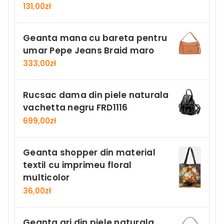
131,00
zł
Geanta mana cu bareta pentru
umar Pepe Jeans Braid maro
333,00
zł
Rucsac dama din piele naturala
vachetta negru FRD1116
699,00
zł
Geanta shopper din material
textil cu imprimeu floral
multicolor
36,00
zł
Geanta gri din piele naturala