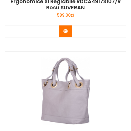
Ergonomice Si Reglabile RDCA4917S107/R
Rosu SUVERAN
589,00
zł
Buy Now