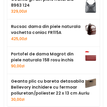
8963 124
329,00
zł
Rucsac dama din piele naturala
vachetta coniac FR115A
425,00
zł
Portofel de dama Magrot din
piele naturala 158 rosu inchis
90,00
zł
Geanta plic cu bareta detasabila
Bellevory inchidere cu fermoar
poliuretan/poliester 22 x 13 cm Auriu
30,00
zł