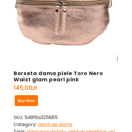
Borseta dama piele Toro Nero
Waist glam pearl pink
145,00
zł
Buy Now
SKU:
5d9f6a325885
Category:
Genti de dama
Tags:
pantaloni gravity
,
sebium sensitive
,
vin