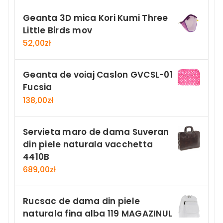
Geanta 3D mica Kori Kumi Three
Little Birds mov
52,00
zł
Geanta de voiaj Caslon GVCSL-01
Fucsia
138,00
zł
Servieta maro de dama Suveran
din piele naturala vacchetta
4410B
689,00
zł
Rucsac de dama din piele
naturala fina alba 119 MAGAZINUL