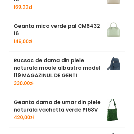
169,00
zł
Geanta mica verde pal CM6432
16
149,00
zł
Rucsac de dama din piele
naturala moale albastra model
119 MAGAZINUL DE GENTI
330,00
zł
Geanta dama de umar din piele
naturala vachetta verde P163V
420,00
zł