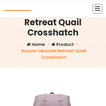
Skip
Andrea
to
Rucsac Herschel
content
Kolejna witryna oparta na WordPressie
Retreat Quail
Crosshatch
Home
-
Product
-
Rucsac Herschel Retreat Quail
Crosshatch