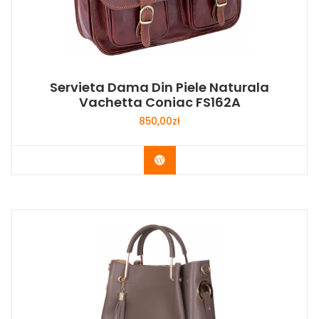
Servieta Dama Din Piele Naturala
Vachetta Coniac FS162A
850,00
zł
Buy Now