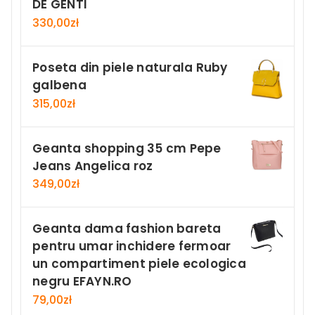
DE GENTI
330,00
zł
Poseta din piele naturala Ruby
galbena
315,00
zł
Geanta shopping 35 cm Pepe
Jeans Angelica roz
349,00
zł
Geanta dama fashion bareta
pentru umar inchidere fermoar
un compartiment piele ecologica
negru EFAYN.RO
79,00
zł