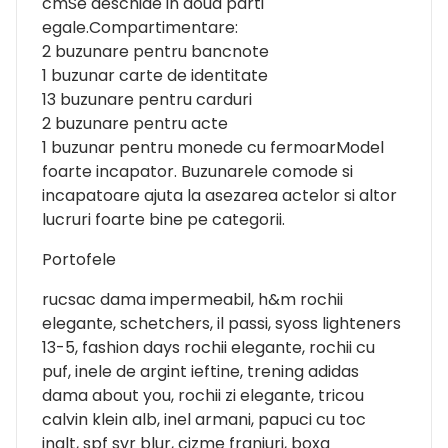
cmSe deschide in doua parti
egale.Compartimentare:
2 buzunare pentru bancnote
1 buzunar carte de identitate
13 buzunare pentru carduri
2 buzunare pentru acte
1 buzunar pentru monede cu fermoarModel
foarte incapator. Buzunarele comode si
incapatoare ajuta la asezarea actelor si altor
lucruri foarte bine pe categorii.
Portofele
rucsac dama impermeabil, h&m rochii
elegante, schetchers, il passi, syoss lighteners
13-5, fashion days rochii elegante, rochii cu
puf, inele de argint ieftine, trening adidas
dama about you, rochii zi elegante, tricou
calvin klein alb, inel armani, papuci cu toc
inalt, spf svr blur, cizme franjuri, boxa