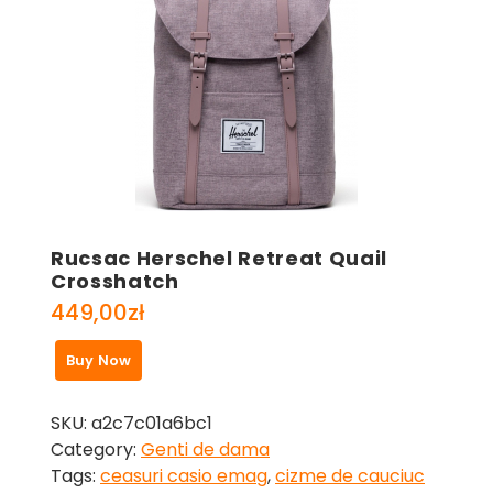
Rucsac Herschel Retreat Quail
Crosshatch
449,00
zł
Buy Now
SKU:
a2c7c01a6bc1
Category:
Genti de dama
Tags:
ceasuri casio emag
,
cizme de cauciuc