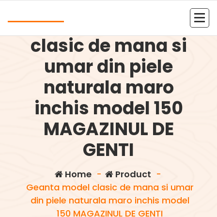
Skip
Andrea
to
Geanta model
content
Kolejna witryna oparta na WordPressie
clasic de mana si
umar din piele
naturala maro
inchis model 150
MAGAZINUL DE
GENTI
Home
-
Product
-
Geanta model clasic de mana si umar
din piele naturala maro inchis model
150 MAGAZINUL DE GENTI