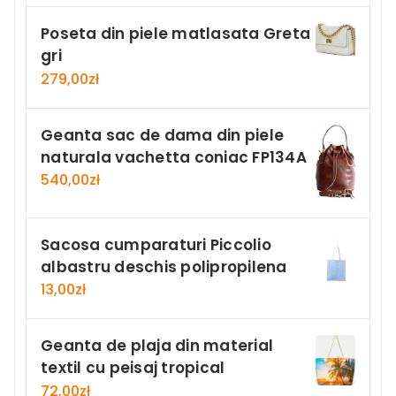
Poseta din piele matlasata Greta
gri
279,00
zł
Geanta sac de dama din piele
naturala vachetta coniac FP134A
540,00
zł
Sacosa cumparaturi Piccolio
albastru deschis polipropilena
13,00
zł
Geanta de plaja din material
textil cu peisaj tropical
72,00
zł