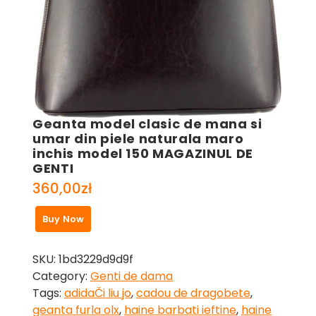
Geanta model clasic de mana si
umar din piele naturala maro
inchis model 150 MAGAZINUL DE
GENTI
360,00
zł
Buy Now
SKU:
1bd3229d9d9f
Category:
Genti de dama
Tags:
adidaČi liu jo
,
cadou de dragobete
,
geanta furla olx
,
haine barbati ieftine
,
haine