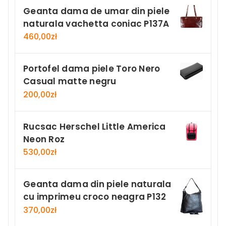
Geanta dama de umar din piele
naturala vachetta coniac P137A
460,00
zł
Portofel dama piele Toro Nero
Casual matte negru
200,00
zł
Rucsac Herschel Little America
Neon Roz
530,00
zł
Geanta dama din piele naturala
cu imprimeu croco neagra P132
370,00
zł