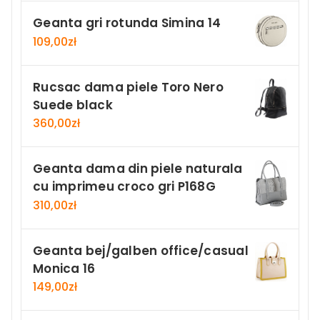
Geanta gri rotunda Simina 14
109,00
zł
Rucsac dama piele Toro Nero
Suede black
360,00
zł
Geanta dama din piele naturala
cu imprimeu croco gri P168G
310,00
zł
Geanta bej/galben office/casual
Monica 16
149,00
zł