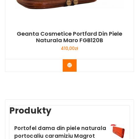
Geanta Cosmetice Portfard Din Piele
Naturala Maro FGB120B
410,00
zł
Buy Now
Produkty
Portofel dama din piele naturala
portocaliu caramiziu Magrot