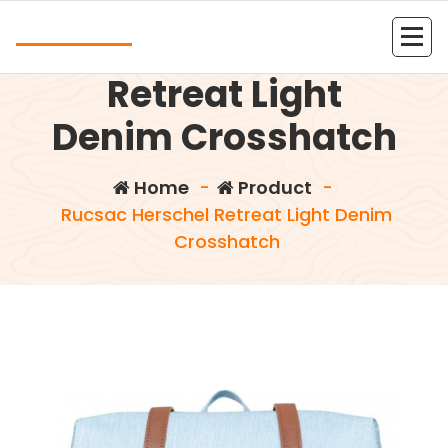
Skip
Andrea
to
Rucsac Herschel
content
Kolejna witryna oparta na WordPressie
Retreat Light
Denim Crosshatch
Home
-
Product
-
Rucsac Herschel Retreat Light Denim
Crosshatch