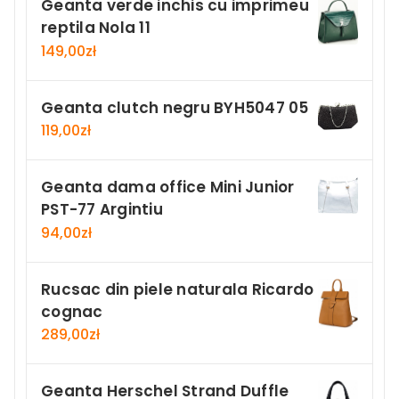
Geanta verde inchis cu imprimeu
reptila Nola 11
149,00
zł
Geanta clutch negru BYH5047 05
119,00
zł
Geanta dama office Mini Junior
PST-77 Argintiu
94,00
zł
Rucsac din piele naturala Ricardo
cognac
289,00
zł
Geanta Herschel Strand Duffle