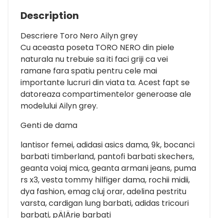
Description
Descriere Toro Nero Ailyn grey
Cu aceasta poseta TORO NERO din piele
naturala nu trebuie sa iti faci griji ca vei
ramane fara spatiu pentru cele mai
importante lucruri din viata ta. Acest fapt se
datoreaza compartimentelor generoase ale
modelului Ailyn grey.
Genti de dama
lantisor femei, adidasi asics dama, 9k, bocanci
barbati timberland, pantofi barbati skechers,
geanta voiaj mica, geanta armani jeans, puma
rs x3, vesta tommy hilfiger dama, rochii midii,
dya fashion, emag cluj orar, adelina pestritu
varsta, cardigan lung barbati, adidas tricouri
barbati, pÄlÄrie barbati