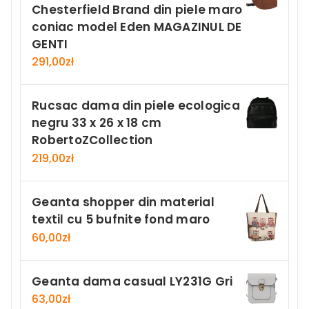
Chesterfield Brand din piele maro
coniac model Eden MAGAZINUL DE
GENTI
291,00
zł
Rucsac dama din piele ecologica
negru 33 x 26 x 18 cm
RobertoZCollection
219,00
zł
Geanta shopper din material
textil cu 5 bufnite fond maro
60,00
zł
Geanta dama casual LY231G Gri
63,00
zł