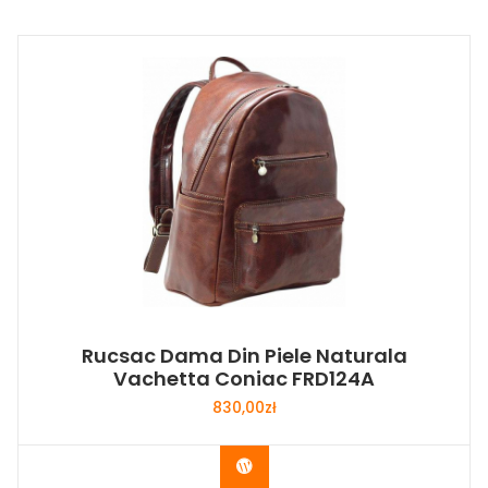
Rucsac Dama Din Piele Naturala
Vachetta Coniac FRD124A
830,00
zł
Buy Now