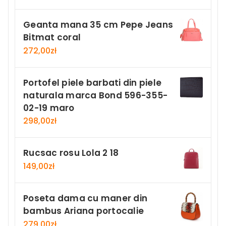
Geanta mana 35 cm Pepe Jeans
Bitmat coral
272,00
zł
Portofel piele barbati din piele
naturala marca Bond 596-355-
02-19 maro
298,00
zł
Rucsac rosu Lola 2 18
149,00
zł
Poseta dama cu maner din
bambus Ariana portocalie
279,00
zł