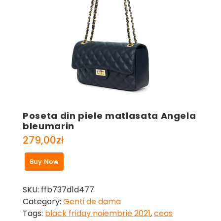
Poseta din piele matlasata Angela
bleumarin
279,00
zł
Buy Now
SKU:
ffb737d1d477
Category:
Genti de dama
Tags:
black friday noiembrie 2021
,
ceas