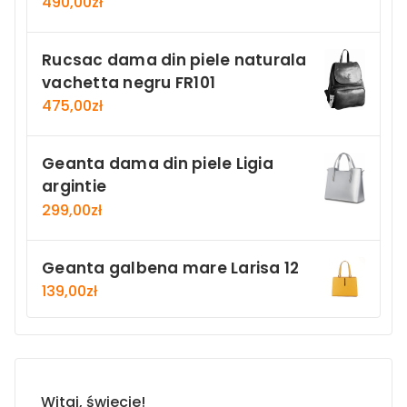
490,00
zł
Rucsac dama din piele naturala
vachetta negru FR101
475,00
zł
Geanta dama din piele Ligia
argintie
299,00
zł
Geanta galbena mare Larisa 12
139,00
zł
Witaj, świecie!