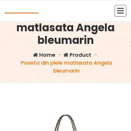
Skip
Andrea
to
Poseta din piele
content
Kolejna witryna oparta na WordPressie
matlasata Angela
bleumarin
Home
-
Product
-
Poseta din piele matlasata Angela
bleumarin