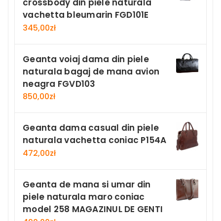
crossbody din piele naturala
vachetta bleumarin FGD101E
345,00
zł
Geanta voiaj dama din piele
naturala bagaj de mana avion
neagra FGVD103
850,00
zł
Geanta dama casual din piele
naturala vachetta coniac P154A
472,00
zł
Geanta de mana si umar din
piele naturala maro coniac
model 258 MAGAZINUL DE GENTI