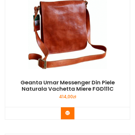
Geanta Umar Messenger Din Piele
Naturala Vachetta Miere FGD111C
414,00
zł
Buy Now