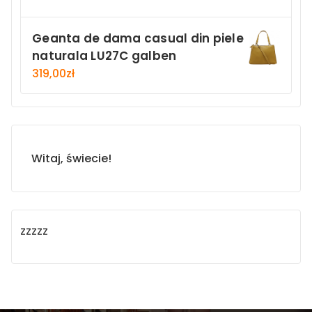
Geanta de dama casual din piele
naturala LU27C galben
319,00
zł
Witaj, świecie!
zzzzz