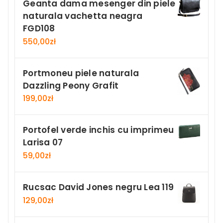
Geanta dama mesenger din piele
naturala vachetta neagra
FGD108
550,00
zł
Portmoneu piele naturala
Dazzling Peony Grafit
199,00
zł
Portofel verde inchis cu imprimeu
Larisa 07
59,00
zł
Rucsac David Jones negru Lea 119
129,00
zł