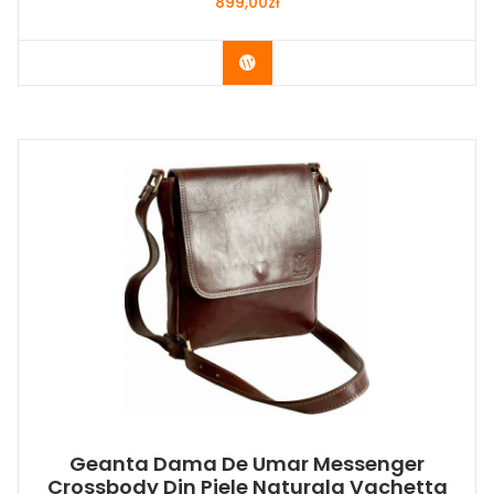
899,00
zł
Buy Now
Geanta Dama De Umar Messenger
Crossbody Din Piele Naturala Vachetta