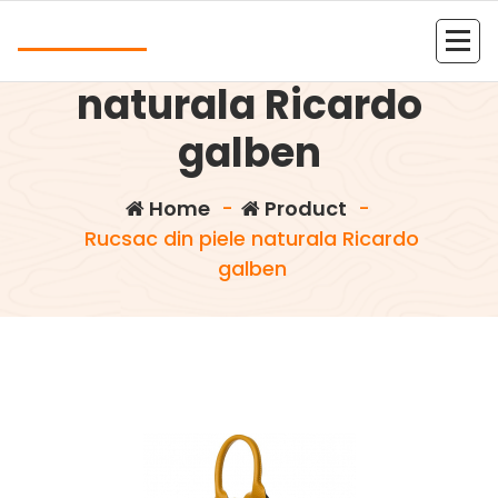
Skip
Andrea
to
Rucsac din piele
content
Kolejna witryna oparta na WordPressie
naturala Ricardo
galben
Home
-
Product
-
Rucsac din piele naturala Ricardo
galben