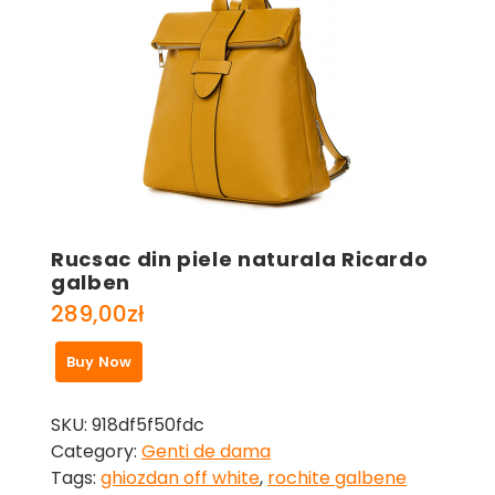
Rucsac din piele naturala Ricardo
galben
289,00
zł
Buy Now
SKU:
918df5f50fdc
Category:
Genti de dama
Tags:
ghiozdan off white
,
rochite galbene