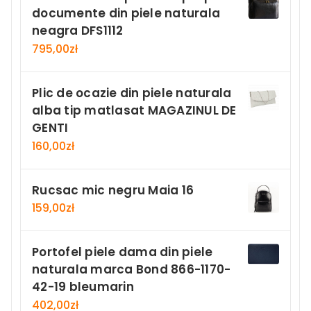
documente din piele naturala
neagra DFS1112
795,00
zł
Plic de ocazie din piele naturala
alba tip matlasat MAGAZINUL DE
GENTI
160,00
zł
Rucsac mic negru Maia 16
159,00
zł
Portofel piele dama din piele
naturala marca Bond 866-1170-
42-19 bleumarin
402,00
zł