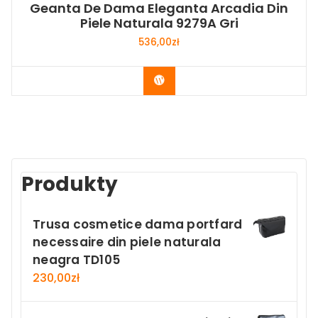
Geanta De Dama Eleganta Arcadia Din
Piele Naturala 9279A Gri
536,00
zł
Buy Now
Produkty
Trusa cosmetice dama portfard
necessaire din piele naturala
neagra TD105
230,00
zł