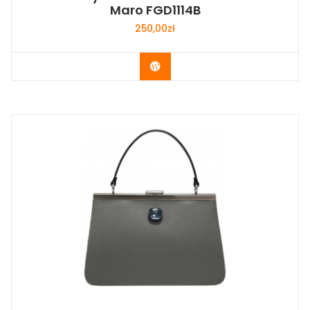
Maro FGD1114B
250,00
zł
Buy Now