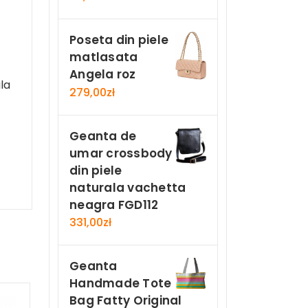
Poseta din piele
matlasata
Angela roz
ala
279,00
zł
Geanta de
umar crossbody
din piele
naturala vachetta
neagra FGD112
331,00
zł
Geanta
Handmade Tote
Bag Fatty Original