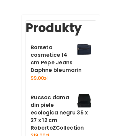
Produkty
Borseta
cosmetice 14
cm Pepe Jeans
Daphne bleumarin
99,00
zł
Rucsac dama
din piele
ecologica negru 35 x
27 x 12 cm
RobertoZCollection
219,00
zł