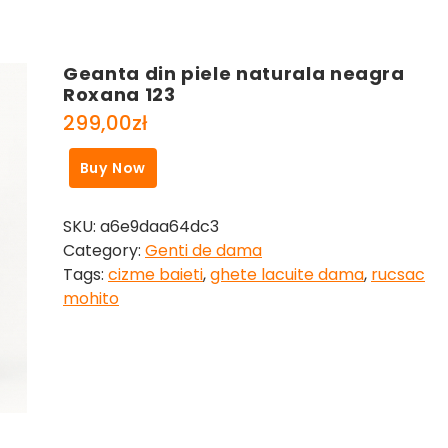
Geanta din piele naturala neagra
Roxana 123
299,00
zł
Buy Now
SKU:
a6e9daa64dc3
Category:
Genti de dama
Tags:
cizme baieti
,
ghete lacuite dama
,
rucsac
mohito