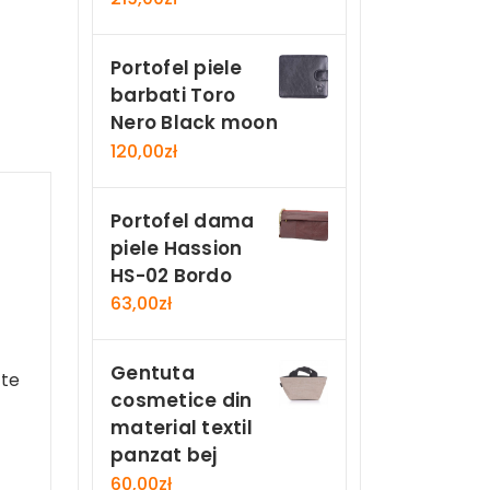
Portofel piele
barbati Toro
Nero Black moon
120,00
zł
Portofel dama
piele Hassion
HS-02 Bordo
63,00
zł
Gentuta
cte
cosmetice din
material textil
panzat bej
60,00
zł