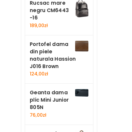
Rucsac mare
negru CM6443
-16
189,00
zł
Portofel dama
din piele
naturala Hassion
J016 Brown
124,00
zł
Geanta dama
plic Mini Junior
805N
76,00
zł