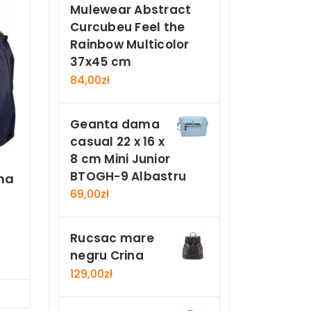
Mulewear Abstract
Curcubeu Feel the
Rainbow Multicolor
37x45 cm
84,00
zł
Geanta dama
casual 22 x 16 x
8 cm Mini Junior
BTOGH-9 Albastru
ma
69,00
zł
n
Rucsac mare
negru Crina
129,00
zł
Now