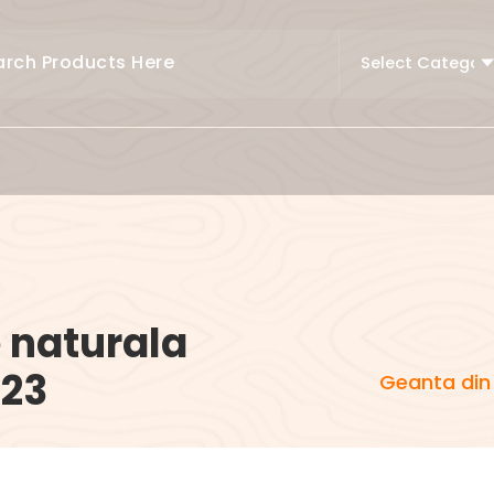
e naturala
123
Geanta din 