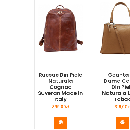
Rucsac Din Piele
Geanta
Naturala
Dama Ca
Cognac
Din Pie
Suveran Made In
Naturala 
Italy
Taba
899,00
zł
319,00
z
Buy Now
Bu