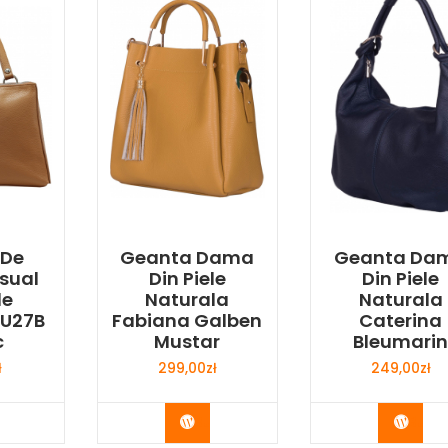
 De
Geanta Dama
Geanta Da
sual
Din Piele
Din Piele
le
Naturala
Naturala
LU27B
Fabiana Galben
Caterina
c
Mustar
Bleumari
ł
299,00
zł
249,00
zł
y Now
Buy Now
Buy 