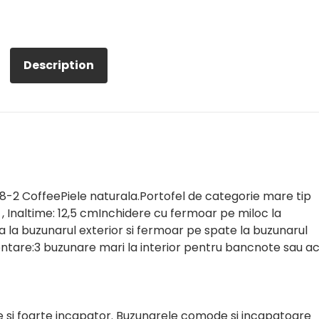
Description
8-2 CoffeePiele naturala.Portofel de categorie mare tip
 , Inaltime: 12,5 cmInchidere cu fermoar pe miloc la
la buzunarul exterior si fermoar pe spate la buzunarul
tare:3 buzunare mari la interior pentru bancnote sau a
 si foarte incapator. Buzunarele comode si incapatoare