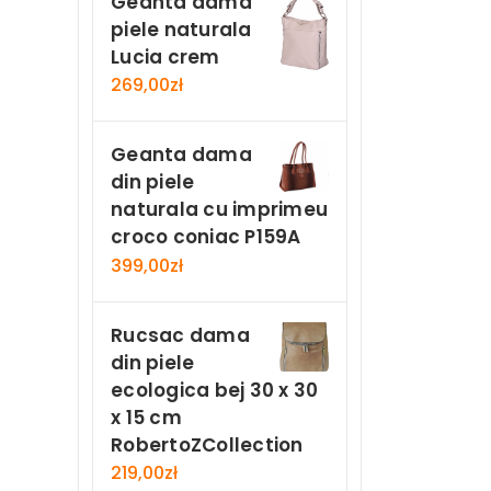
Geanta dama
piele naturala
Lucia crem
269,00
zł
Geanta dama
din piele
naturala cu imprimeu
croco coniac P159A
399,00
zł
Rucsac dama
din piele
ecologica bej 30 x 30
x 15 cm
RobertoZCollection
219,00
zł