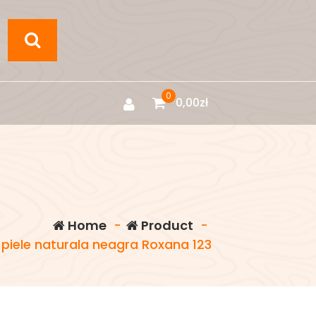
0
0,00
zł
Home
-
Product
-
piele naturala neagra Roxana 123