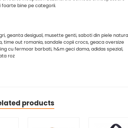
i foarte bine pe categorii.
egri, geanta desigual, musette genti, saboti din piele natur
a, time out romania, sandale copii crocs, geaca oversize
ening cu fermoar barbati, h&m geci dama, adidas spezial,
ata roz
elated products