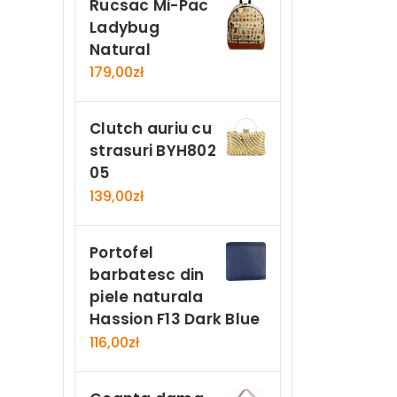
Rucsac Mi-Pac
Ladybug
Natural
179,00
zł
Clutch auriu cu
strasuri BYH802
05
139,00
zł
Portofel
barbatesc din
piele naturala
Hassion F13 Dark Blue
116,00
zł