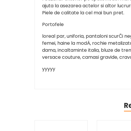
ajuta la asezarea actelor si altor lucrur
Piele de calitate la cel mai bun pret.
Portofele
loreal par, uniforia, pantaloni scurČi n
femei, haine la modÄ, rochie metalizat
dama, incaltaminte italia, bluze de tr
versace couture, camasi gravide, crav
yyyyy
R