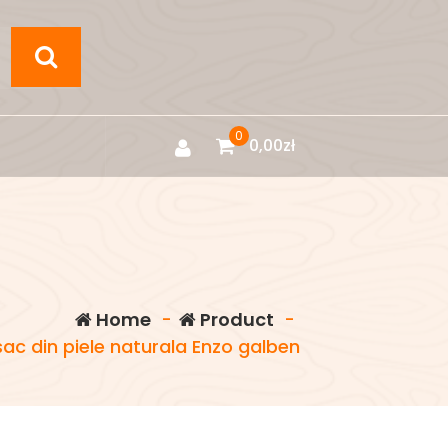
0
0,00
zł
Home
-
Product
-
ac din piele naturala Enzo galben