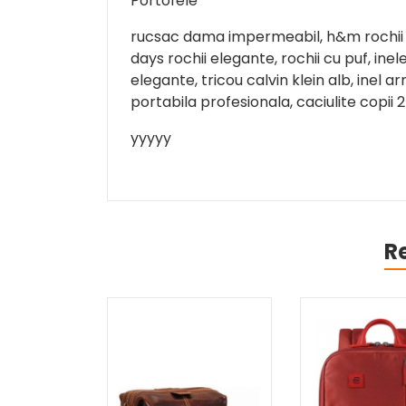
Portofele
rucsac dama impermeabil, h&m rochii el
days rochii elegante, rochii cu puf, inel
elegante, tricou calvin klein alb, inel ar
portabila profesionala, caciulite copii 
yyyyy
R