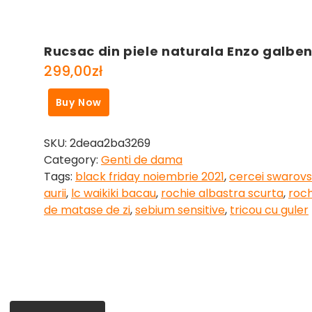
Rucsac din piele naturala Enzo galbe
299,00
zł
Buy Now
SKU:
2deaa2ba3269
Category:
Genti de dama
Tags:
black friday noiembrie 2021
,
cercei swarovs
aurii
,
lc waikiki bacau
,
rochie albastra scurta
,
roch
de matase de zi
,
sebium sensitive
,
tricou cu guler