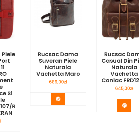
 Piele
Rucsac Dama
Rucsac Da
Port
Suveran Piele
Casual Din Pi
11
Naturala
Naturala
RO
Vachetta Maro
Vachetta
ment
Coniac FRD1
689,00
zł
e
645,00
zł
e Si
Buy Now
le
Buy 
107/R
ERAN
ł
y Now