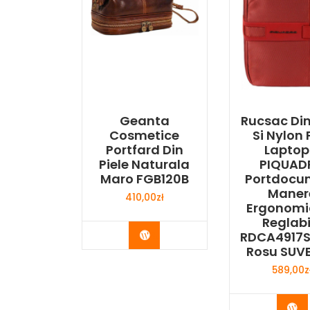
Geanta
Rucsac Din
Cosmetice
Si Nylon 
Portfard Din
Laptop 
Piele Naturala
PIQUAD
Maro FGB120B
Portdocu
Maner
410,00
zł
Ergonomic
Reglabi
Buy Now
RDCA4917S
Rosu SUV
589,00
z
Bu