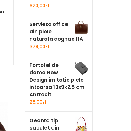
620,00
zł
on
Servieta office
din piele
naturala cognac 11A
379,00
zł
Portofel de
dama New
Design imitatie piele
intoarsa 13x9x2.5 cm
Antracit
28,00
zł
Geanta tip
saculet din