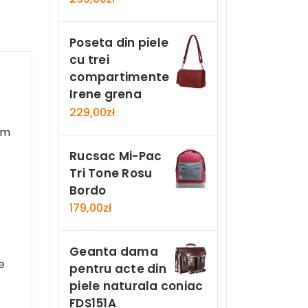
Poseta din piele
cu trei
compartimente
Irene grena
229,00
zł
cm
Rucsac Mi-Pac
Tri Tone Rosu
Bordo
179,00
zł
Geanta dama
e
pentru acte din
piele naturala coniac
FDS151A