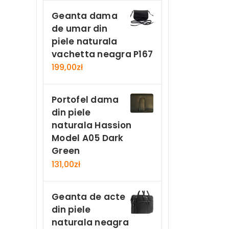
Geanta dama
de umar din
piele naturala
vachetta neagra P167
199,00
zł
Portofel dama
din piele
naturala Hassion
Model A05 Dark
Green
131,00
zł
Geanta de acte
din piele
naturala neagra