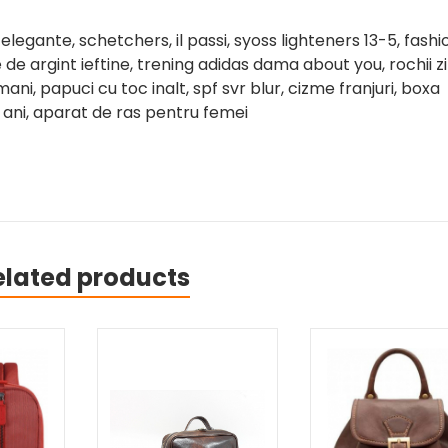
egante, schetchers, il passi, syoss lighteners 13-5, fashi
e de argint ieftine, trening adidas dama about you, rochii zi
mani, papuci cu toc inalt, spf svr blur, cizme franjuri, boxa
2 ani, aparat de ras pentru femei
elated products