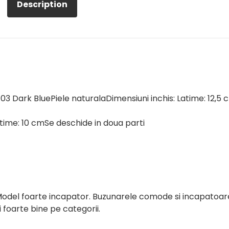
Description
03 Dark BluePiele naturalaDimensiuni inchis: Latime: 12,5 
ltime: 10 cmSe deschide in doua parti
del foarte incapator. Buzunarele comode si incapatoar
i foarte bine pe categorii.