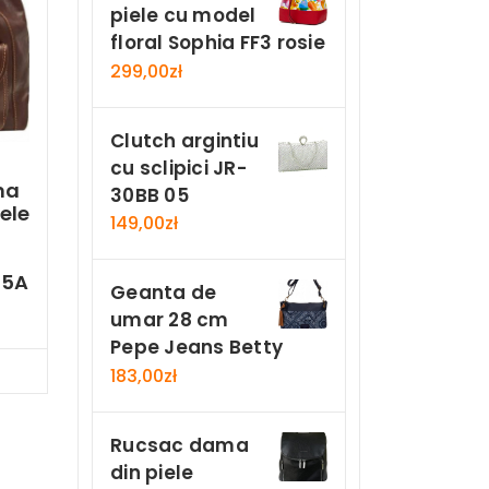
piele cu model
floral Sophia FF3 rosie
299,00
zł
Clutch argintiu
cu sclipici JR-
ma
30BB 05
ele
149,00
zł
25A
Geanta de
umar 28 cm
Pepe Jeans Betty
Now
183,00
zł
Rucsac dama
din piele