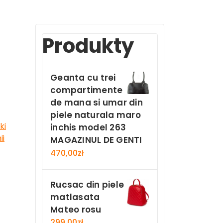
n
Produkty
Geanta cu trei
compartimente
de mana si umar din
piele naturala maro
ki
inchis model 263
ii
MAGAZINUL DE GENTI
470,00
zł
Rucsac din piele
matlasata
Mateo rosu
299,00
zł