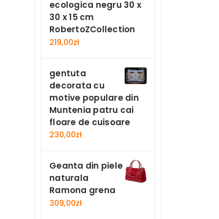
ecologica negru 30 x
30 x 15 cm
RobertoZCollection
219,00
zł
gentuta
decorata cu
motive populare din
Muntenia patru cai
floare de cuisoare
230,00
zł
Geanta din piele
naturala
Ramona grena
309,00
zł