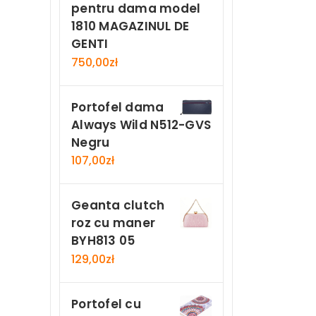
pentru dama model
1810 MAGAZINUL DE
GENTI
750,00
zł
Portofel dama
Always Wild N512-GVS
Negru
107,00
zł
Geanta clutch
roz cu maner
BYH813 05
129,00
zł
Portofel cu