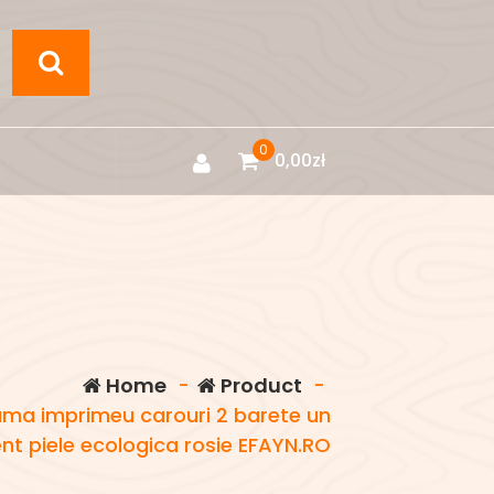
0
0,00
zł
Home
-
Product
-
ma imprimeu carouri 2 barete un
t piele ecologica rosie EFAYN.RO