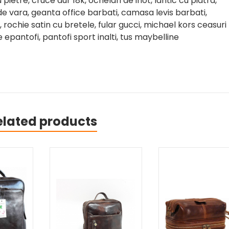
etre, cruce aur 18k, ochelari de inot, lantic cu piatra,
e vara, geanta office barbati, camasa levis barbati,
rochie satin cu bretele, fular gucci, michael kors ceasuri
epantofi, pantofi sport inalti, tus maybelline
elated products