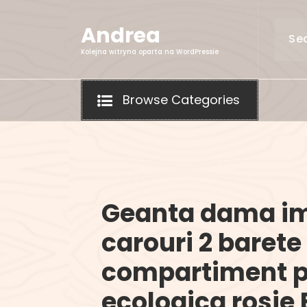
Skip
to
Andrea
content
Kolejna witryna oparta na WordPressie
Browse Categories
Geanta dama i
carouri 2 barete
compartiment p
ecologica rosie