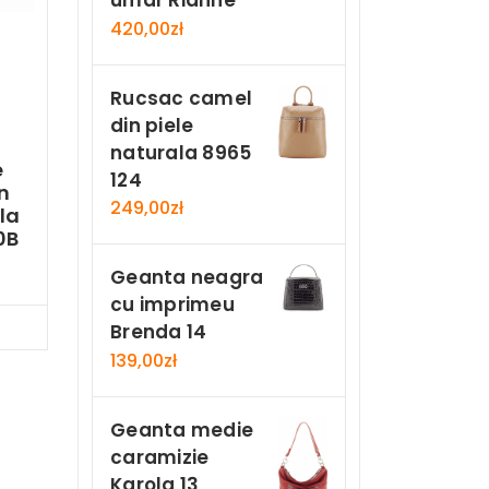
umar Rianne
420,00
zł
Rucsac camel
din piele
naturala 8965
e
124
n
249,00
zł
la
0B
Geanta neagra
cu imprimeu
Now
Brenda 14
139,00
zł
Geanta medie
caramizie
Karola 13