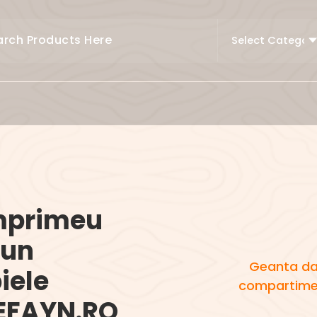
mprimeu
 un
Geanta da
iele
compartimen
 EFAYN.RO