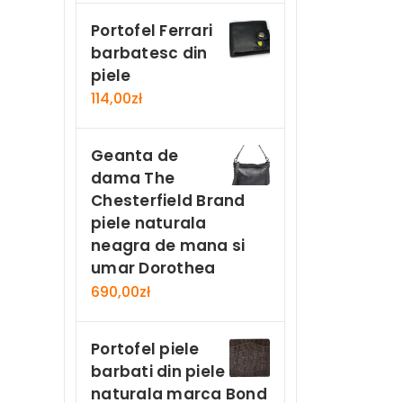
Portofel Ferrari
barbatesc din
piele
114,00
zł
Geanta de
dama The
Chesterfield Brand
piele naturala
neagra de mana si
umar Dorothea
690,00
zł
Portofel piele
barbati din piele
naturala marca Bond