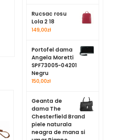
Rucsac rosu
Lola 2 18
149,00
zł
Portofel dama
Angela Moretti
SPF73005-04201
Negru
150,00
zł
Geanta de
dama The
Chesterfield Brand
piele naturala
neagra de mana si