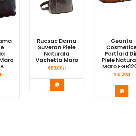
Dama
Rucsac Dama
Geanta
le
Suveran Piele
Cosmetic
la
Naturala
Portfard Di
 Maro
Vachetta Maro
Piele Natura
6B
Maro FGB12
689,00
zł
ł
410,00
zł
Buy Now
y Now
Buy 