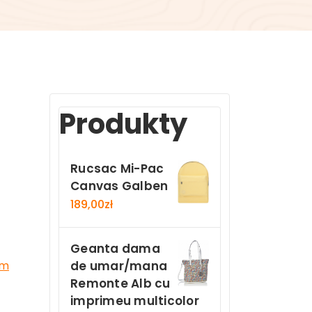
Produkty
Rucsac Mi-Pac
Canvas Galben
189,00
zł
Geanta dama
de umar/mana
um
Remonte Alb cu
imprimeu multicolor