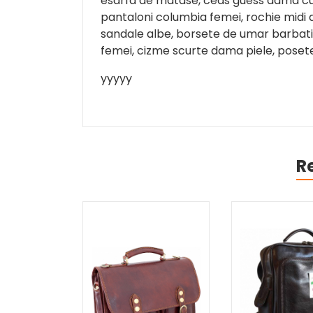
esarfa de matase, ceas guess dama cu pi
pantaloni columbia femei, rochie midi d
sandale albe, borsete de umar barbati, 
femei, cizme scurte dama piele, posete 
yyyyy
R