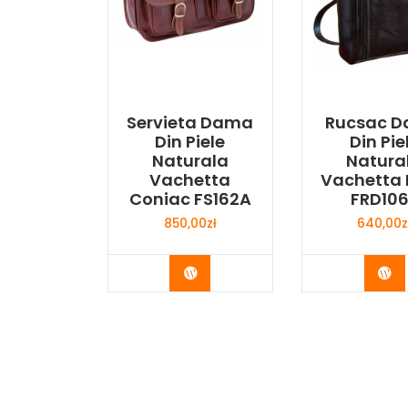
Servieta Dama
Rucsac 
Din Piele
Din Pie
Naturala
Natura
Vachetta
Vachetta
Coniac FS162A
FRD10
850,00
zł
640,00
z
Buy Now
Bu