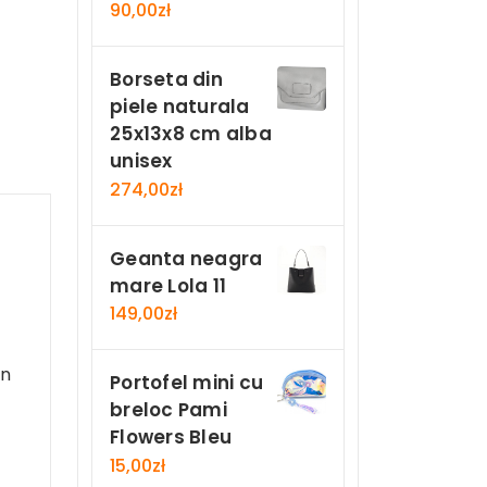
90,00
zł
Borseta din
piele naturala
25x13x8 cm alba
unisex
274,00
zł
Geanta neagra
mare Lola 11
149,00
zł
in
Portofel mini cu
breloc Pami
Flowers Bleu
15,00
zł