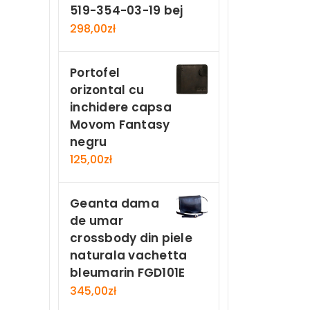
519-354-03-19 bej
298,00
zł
Portofel
orizontal cu
inchidere capsa
Movom Fantasy
negru
125,00
zł
Geanta dama
de umar
crossbody din piele
naturala vachetta
bleumarin FGD101E
345,00
zł