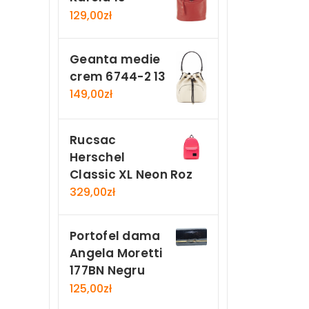
129,00
zł
Geanta medie
crem 6744-2 13
149,00
zł
Rucsac
Herschel
Classic XL Neon Roz
329,00
zł
Portofel dama
Angela Moretti
177BN Negru
125,00
zł