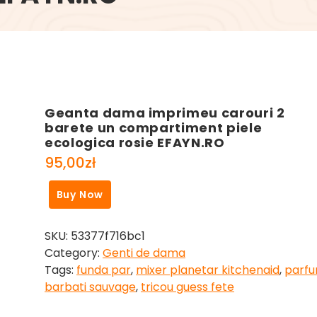
Geanta dama imprimeu carouri 2
barete un compartiment piele
ecologica rosie EFAYN.RO
95,00
zł
Buy Now
SKU:
53377f716bc1
Category:
Genti de dama
Tags:
funda par
,
mixer planetar kitchenaid
,
parf
barbati sauvage
,
tricou guess fete