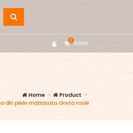
0
0,00
zł
Home
-
Product
-
a din piele matlasata Greta rosie