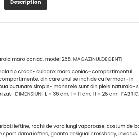
Description
turala maro coniac, model 258, MAGAZINULDEGENTI
rala tip croco~ culoare: maro coniac~ compartimentul
 compartimente, din care unul se inchide cu fermoar~ in
doua buzunare simple~ manerele sunt din piele naturala~ 
lizat~ DIMENSIUNI: L = 36 cm; l = 11 cm; H = 28 cm~ FABRI
bati ieftine, rochii de vara lungi vaporoase, costum de b
e sport dama ieftina, geanta desigual crossbody, invictus