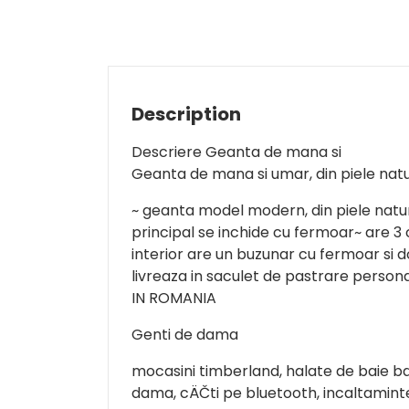
Description
Descriere Geanta de mana si
Geanta de mana si umar, din piele na
~ geanta model modern, din piele natu
principal se inchide cu fermoar~ are 3
interior are un buzunar cu fermoar si 
livreaza in saculet de pastrare persona
IN ROMANIA
Genti de dama
mocasini timberland, halate de baie bar
dama, cÄČti pe bluetooth, incaltamint