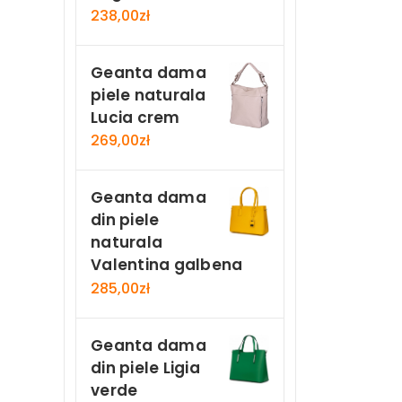
238,00
zł
Geanta dama
piele naturala
Lucia crem
269,00
zł
Geanta dama
din piele
naturala
Valentina galbena
285,00
zł
Geanta dama
din piele Ligia
verde