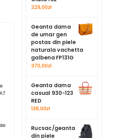
329,00
zł
Geanta dama
de umar gen
postas din piele
naturala vachetta
galbena FP131G
370,00
zł
Geanta dama
se
casual 930-123
CAT
RED
138,00
zł
aie
Rucsac/geanta
din piele