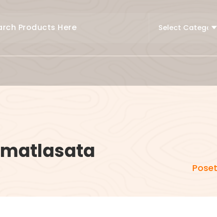
e matlasata
Poset