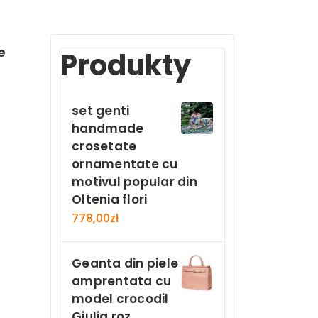
e
Produkty
set genti
handmade
crosetate
ornamentate cu
motivul popular din
Oltenia flori
778,00
zł
Geanta din piele
amprentata cu
model crocodil
Giulia roz