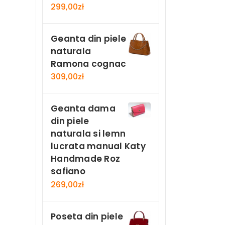
299,00
zł
Geanta din piele
naturala
Ramona cognac
309,00
zł
Geanta dama
din piele
naturala si lemn
lucrata manual Katy
Handmade Roz
safiano
269,00
zł
Poseta din piele