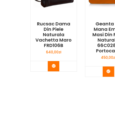
Rucsac Dama
Geanta
Din Piele
Mana Em
Naturala
Masi Din 
Vachetta Maro
Natura
FRD106B
66C02
Portoca
640,00
zł
450,00
z
Buy Now
Bu