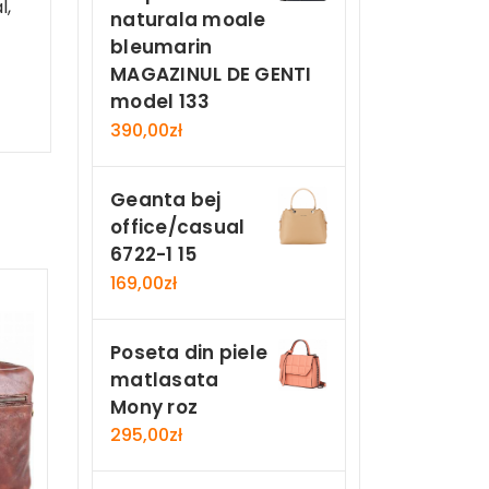
l,
naturala moale
bleumarin
MAGAZINUL DE GENTI
model 133
390,00
zł
Geanta bej
office/casual
6722-1 15
169,00
zł
Poseta din piele
matlasata
Mony roz
295,00
zł