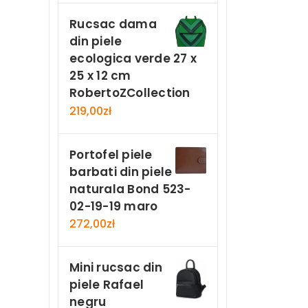
Rucsac dama
din piele
ecologica verde 27 x
25 x 12 cm
RobertoZCollection
219,00
zł
Portofel piele
barbati din piele
naturala Bond 523-
02-19-19 maro
272,00
zł
Mini rucsac din
piele Rafael
negru