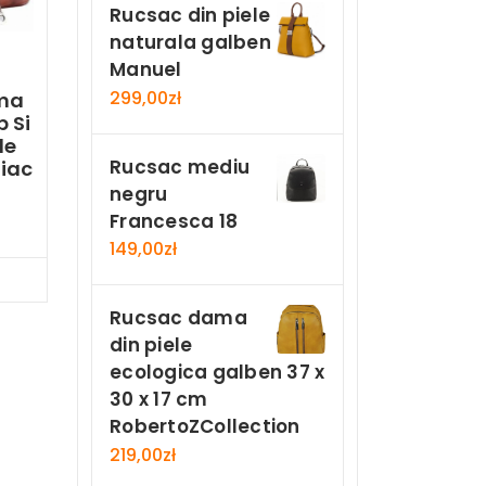
Rucsac din piele
naturala galben
Manuel
299,00
zł
ama
 Si
le
Rucsac mediu
iac
negru
Francesca 18
149,00
zł
Now
Rucsac dama
din piele
ecologica galben 37 x
30 x 17 cm
RobertoZCollection
219,00
zł