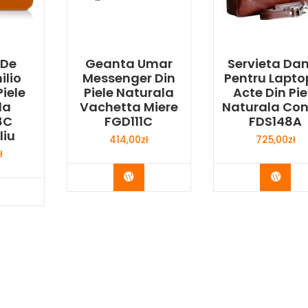
 De
Geanta Umar
Servieta D
ilio
Messenger Din
Pentru Laptop
Piele
Piele Naturala
Acte Din Pie
la
Vachetta Miere
Naturala Con
8C
FGD111C
FDS148A
liu
414,00
zł
725,00
zł
ł
Buy Now
Buy 
y Now