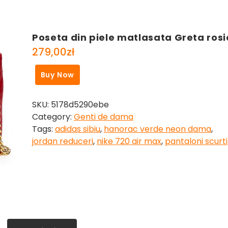
Poseta din piele matlasata Greta rosi
279,00
zł
Buy Now
SKU:
5178d5290ebe
Category:
Genti de dama
Tags:
adidas sibiu
,
hanorac verde neon dama
,
jordan reduceri
,
nike 720 air max
,
pantaloni scurti