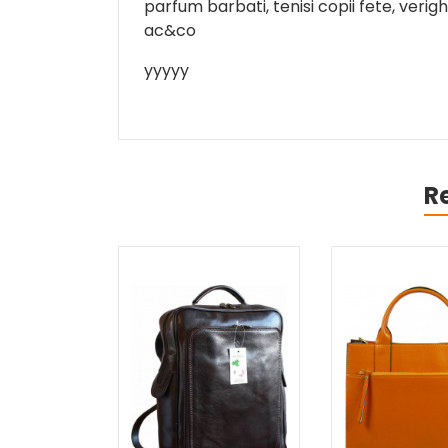
parfum barbati, tenisi copii fete, verigh
ac&co
yyyyy
R