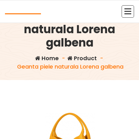
Skip
Andrea
to
Geanta piele
content
Kolejna witryna oparta na WordPressie
naturala Lorena
galbena
Home
-
Product
-
Geanta piele naturala Lorena galbena