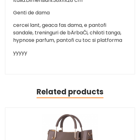
Italia.Dimensiuni:38x11x28 cm
Genti de dama
cercei lant, geaca fas dama, e pantofi
sandale, treninguri de bÄrbaČi, chiloti tanga,
hypnose parfum, pantofi cu toc si platforma
yyyyy
Related products