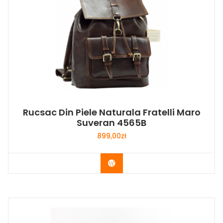
Rucsac Din Piele Naturala Fratelli Maro
Suveran 4565B
899,00
zł
Buy Now