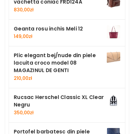
vachetta coniac FRD124A
830,00
zł
Geanta rosu inchis Meli 12
149,00
zł
Plic elegant bej/nude din piele
lacuita croco model 08
MAGAZINUL DE GENTI
210,00
zł
Rucsac Herschel Classic XL Clear
Negru
350,00
zł
Portofel barbatesc din piele