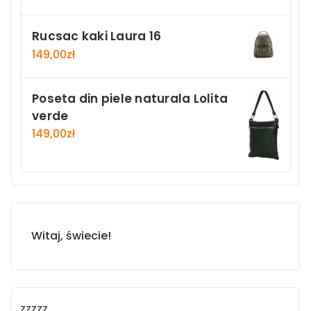
Rucsac kaki Laura 16
149,00
zł
Poseta din piele naturala Lolita
verde
149,00
zł
Witaj, świecie!
zzzzz