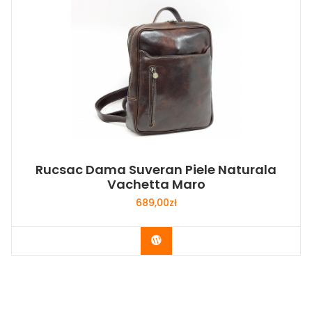
Rucsac Dama Suveran Piele Naturala
Vachetta Maro
689,00
zł
Buy Now