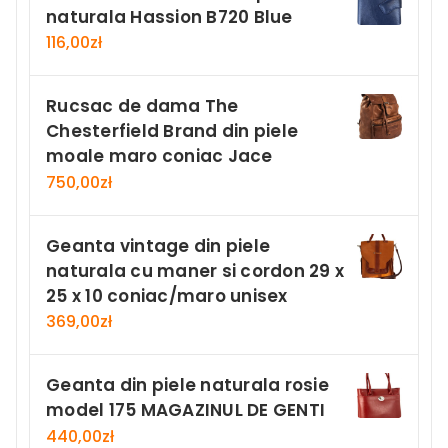
naturala Hassion B720 Blue
116,00
zł
Rucsac de dama The
Chesterfield Brand din piele
moale maro coniac Jace
750,00
zł
Geanta vintage din piele
naturala cu maner si cordon 29 x
25 x 10 coniac/maro unisex
369,00
zł
Geanta din piele naturala rosie
model 175 MAGAZINUL DE GENTI
440,00
zł