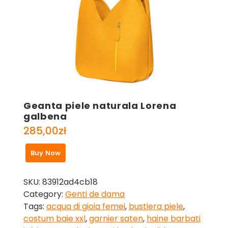
Geanta piele naturala Lorena
galbena
285,00
zł
Buy Now
SKU:
83912ad4cb18
Category:
Genti de dama
Tags:
acqua di gioia femei
,
bustiera piele
,
costum baie xxl
,
garnier saten
,
haine barbati