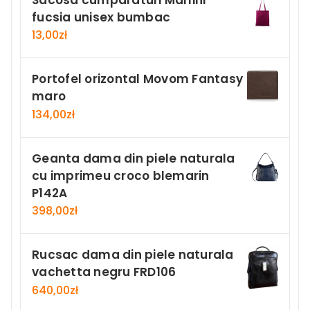
fucsia unisex bumbac
13,00
zł
Portofel orizontal Movom Fantasy
maro
134,00
zł
Geanta dama din piele naturala
cu imprimeu croco blemarin
P142A
398,00
zł
Rucsac dama din piele naturala
vachetta negru FRD106
640,00
zł