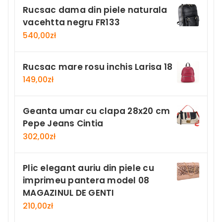
Rucsac dama din piele naturala
vacehtta negru FR133
540,00
zł
Rucsac mare rosu inchis Larisa 18
149,00
zł
Geanta umar cu clapa 28x20 cm
Pepe Jeans Cintia
302,00
zł
Plic elegant auriu din piele cu
imprimeu pantera model 08
MAGAZINUL DE GENTI
210,00
zł