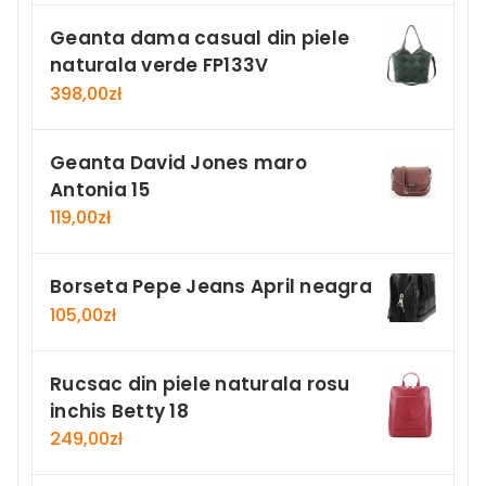
Geanta dama casual din piele
naturala verde FP133V
398,00
zł
Geanta David Jones maro
Antonia 15
119,00
zł
Borseta Pepe Jeans April neagra
105,00
zł
Rucsac din piele naturala rosu
inchis Betty 18
249,00
zł