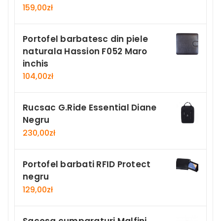
159,00
zł
Portofel barbatesc din piele
naturala Hassion F052 Maro
inchis
104,00
zł
Rucsac G.Ride Essential Diane
Negru
230,00
zł
Portofel barbati RFID Protect
negru
129,00
zł
Sacosa cumparaturi Malfini