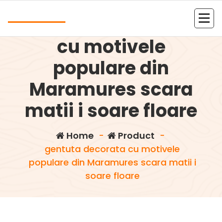
Skip
Andrea
to
gentuta decorata
content
Kolejna witryna oparta na WordPressie
cu motivele
populare din
Maramures scara
matii i soare floare
Home
-
Product
-
gentuta decorata cu motivele
populare din Maramures scara matii i
soare floare