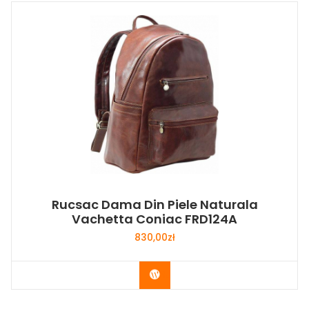
Rucsac Dama Din Piele Naturala
Vachetta Coniac FRD124A
830,00
zł
Buy Now