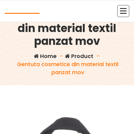
Skip
Andrea
to
Gentuta cosmetice
content
Kolejna witryna oparta na WordPressie
din material textil
panzat mov
Home
-
Product
-
Gentuta cosmetice din material textil
panzat mov