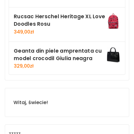
Rucsac Herschel Heritage XL Love
Doodles Rosu
349,00
zł
Geanta din piele amprentata cu
model crocodil Giulia neagra
329,00
zł
Witaj, świecie!
zzzzz