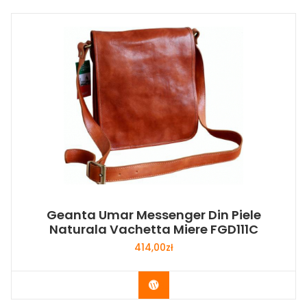
Geanta Umar Messenger Din Piele
Naturala Vachetta Miere FGD111C
414,00
zł
Buy Now