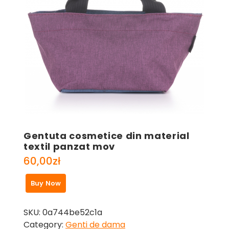
Gentuta cosmetice din material
textil panzat mov
60,00
zł
Buy Now
SKU:
0a744be52c1a
Category:
Genti de dama