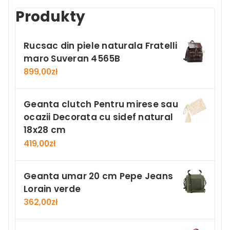
Produkty
Rucsac din piele naturala Fratelli
maro Suveran 4565B
899,00
zł
Geanta clutch Pentru mirese sau
ocazii Decorata cu sidef natural
18x28 cm
419,00
zł
Geanta umar 20 cm Pepe Jeans
Lorain verde
362,00
zł