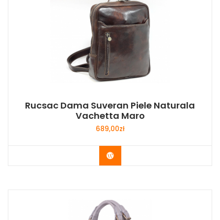
Rucsac Dama Suveran Piele Naturala
Vachetta Maro
689,00
zł
Buy Now