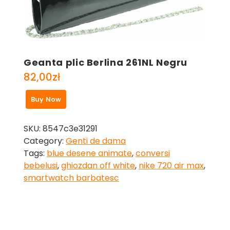
Geanta plic Berlina 261NL Negru
82,00
zł
Buy Now
SKU:
8547c3e31291
Category:
Genti de dama
Tags:
blue desene animate
,
conversi
bebelusi
,
ghiozdan off white
,
nike 720 air max
,
smartwatch barbatesc