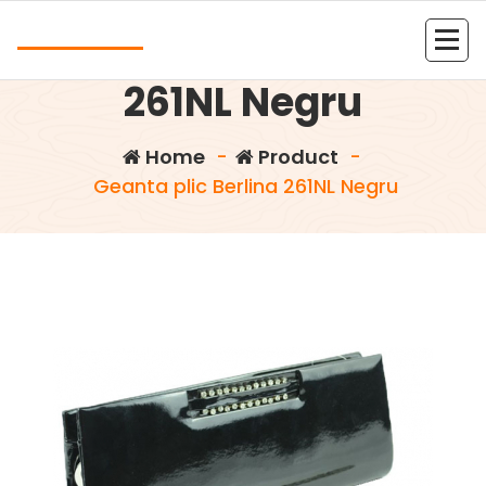
Skip
Andrea
to
Geanta plic Berlina
content
Kolejna witryna oparta na WordPressie
261NL Negru
Home
-
Product
-
Geanta plic Berlina 261NL Negru