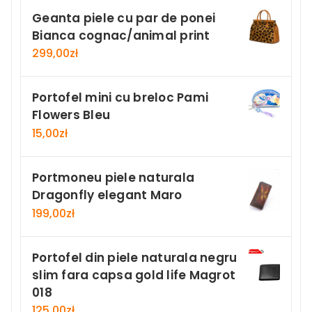
Geanta piele cu par de ponei
Bianca cognac/animal print
299,00
zł
Portofel mini cu breloc Pami
Flowers Bleu
15,00
zł
Portmoneu piele naturala
Dragonfly elegant Maro
199,00
zł
Portofel din piele naturala negru
slim fara capsa gold life Magrot
018
125,00
zł