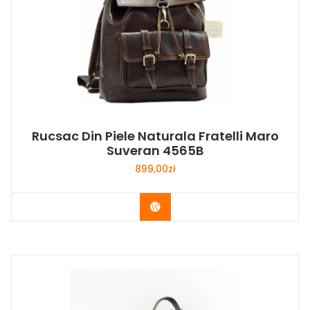
Rucsac Din Piele Naturala Fratelli Maro
Suveran 4565B
899,00
zł
Buy Now