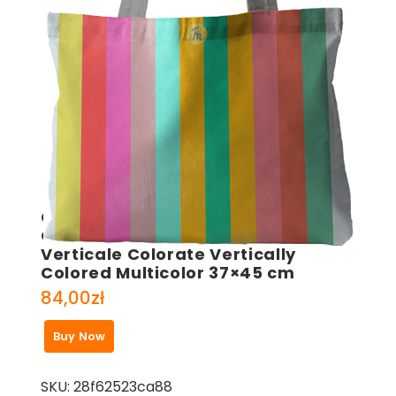
Geanta Handmade Tote Bag Fatty
Original Mulewear Abstract Dungi
Verticale Colorate Vertically
Colored Multicolor 37×45 cm
84,00
zł
Buy Now
SKU:
28f62523ca88