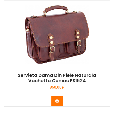
Servieta Dama Din Piele Naturala
Vachetta Coniac FS162A
850,00
zł
Buy Now