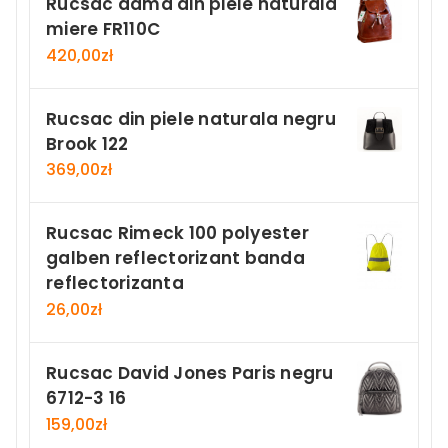
Rucsac dama din piele naturala
miere FR110C
420,00
zł
Rucsac din piele naturala negru
Brook 122
369,00
zł
Rucsac Rimeck 100 polyester
galben reflectorizant banda
reflectorizanta
26,00
zł
Rucsac David Jones Paris negru
6712-3 16
159,00
zł