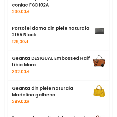
coniac FGD102A
230,00
zł
Portofel dama din piele naturala
2155 Black
129,00
zł
Geanta DESIGUAL Embossed Half
Libia Maro
332,00
zł
Geanta din piele naturala
Madalina galbena
299,00
zł