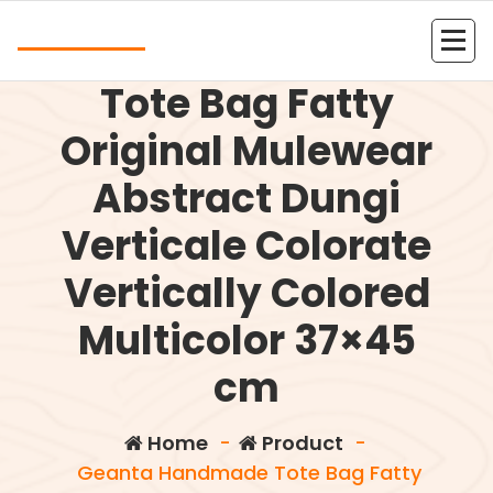
Skip
Andrea
to
Geanta Handmade
content
Kolejna witryna oparta na WordPressie
Tote Bag Fatty
Original Mulewear
Abstract Dungi
Verticale Colorate
Vertically Colored
Multicolor 37×45
cm
Home
-
Product
-
Geanta Handmade Tote Bag Fatty