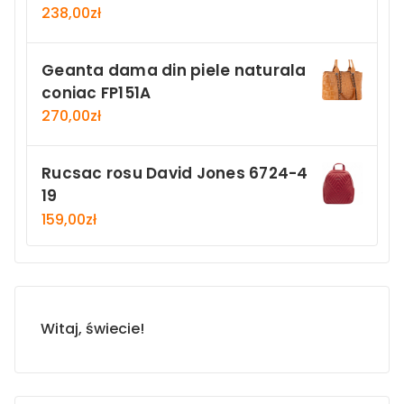
238,00
zł
Geanta dama din piele naturala
coniac FP151A
270,00
zł
Rucsac rosu David Jones 6724-4
19
159,00
zł
Witaj, świecie!