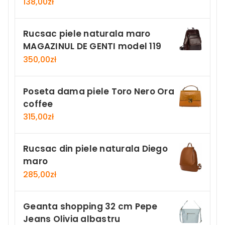
138,00
zł
Rucsac piele naturala maro
MAGAZINUL DE GENTI model 119
350,00
zł
Poseta dama piele Toro Nero Ora
coffee
315,00
zł
Rucsac din piele naturala Diego
maro
285,00
zł
Geanta shopping 32 cm Pepe
Jeans Olivia albastru