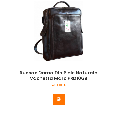
Rucsac Dama Din Piele Naturala
Vachetta Maro FRD106B
640,00
zł
Buy Now