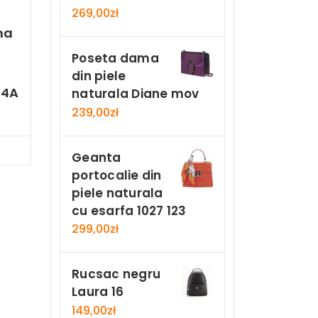
269,00
zł
ma
Poseta dama
din piele
24A
naturala Diane mov
239,00
zł
Now
Geanta
portocalie din
piele naturala
cu esarfa 1027 123
299,00
zł
Rucsac negru
Laura 16
149,00
zł