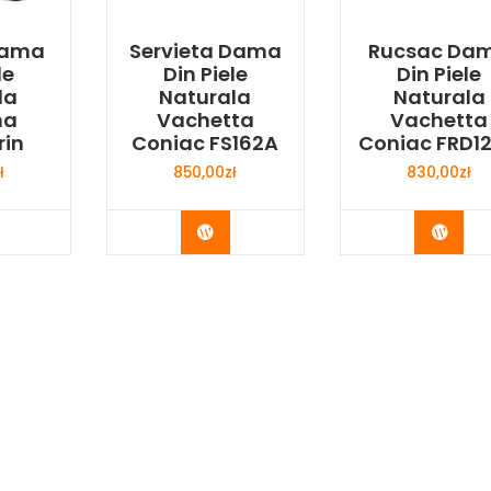
Dama
Servieta Dama
Rucsac Da
le
Din Piele
Din Piele
la
Naturala
Naturala
na
Vachetta
Vachetta
rin
Coniac FS162A
Coniac FRD1
ł
850,00
zł
830,00
zł
y Now
Buy Now
Buy 