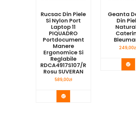
Rucsac Din Piele
Geanta 
Si Nylon Port
Din Pie
Laptop 11
Natura
PIQUADRO
Cateri
Portdocument
Bleuma
Manere
249,00
z
Ergonomice Si
Reglabile
Bu
RDCA4917S107/R
Rosu SUVERAN
589,00
zł
Buy Now