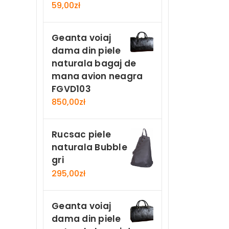
59,00
zł
Geanta voiaj
dama din piele
naturala bagaj de
mana avion neagra
FGVD103
850,00
zł
Rucsac piele
naturala Bubble
gri
295,00
zł
Geanta voiaj
dama din piele