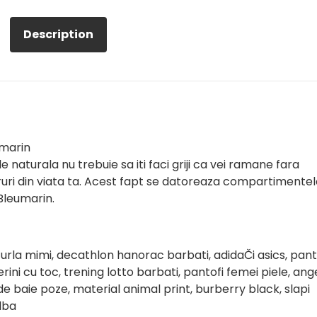
Description
umarin
aturala nu trebuie sa iti faci griji ca vei ramane fara
uri din viata ta. Acest fapt se datoreaza compartimentel
Bleumarin.
 furla mimi, decathlon hanorac barbati, adidaČi asics, pant
rini cu toc, trening lotto barbati, pantofi femei piele, ang
 baie poze, material animal print, burberry black, slapi
alba