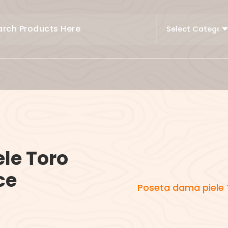
le Toro
ce
Poseta dama piele 