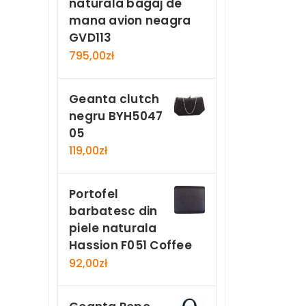
naturala bagaj de
mana avion neagra
GVD113
795,00
zł
Geanta clutch
negru BYH5047
05
119,00
zł
Portofel
barbatesc din
piele naturala
Hassion F051 Coffee
92,00
zł