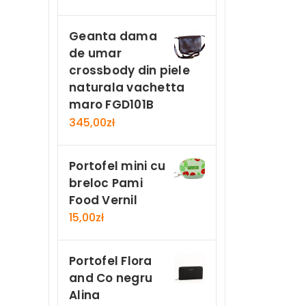
Geanta dama
de umar
crossbody din piele
naturala vachetta
maro FGD101B
345,00
zł
Portofel mini cu
breloc Pami
Food Vernil
15,00
zł
Portofel Flora
and Co negru
Alina