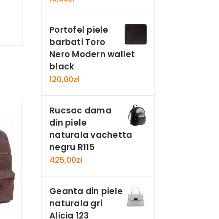
Portofel piele
barbati Toro
Nero Modern wallet
black
120,00
zł
Rucsac dama
din piele
naturala vachetta
negru R115
425,00
zł
Geanta din piele
naturala gri
Alicia 123