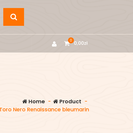
0
0,00
zł
Home
-
Product
-
Toro Nero Renaissance bleumarin