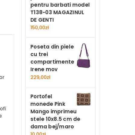
pentru barbati model
T138-03 MAGAZINUL
DE GENTI
150,00
zł
Poseta din piele
cu trei
compartimente
Irene mov
229,00
zł
or
Portofel
monede Pink
ofi
Mango imprimeu
e
stele 10x8.5 cm de
dama bej/maro
10,00
zł