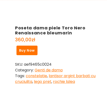
Poseta dama piele Toro Nero
Renaissance bleumarin
360,00
zł
Buy Now
SKU:
aef9465c0024
Category:
Genti de dama
Tags:
constelatie
,
lantisor argint barbati cu
cruciulita
,
lego pret
,
rochie lalea