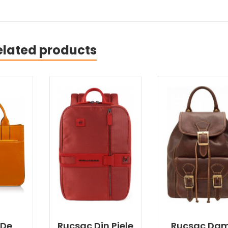
elated products
 De
Rucsac Din Piele
Rucsac Da