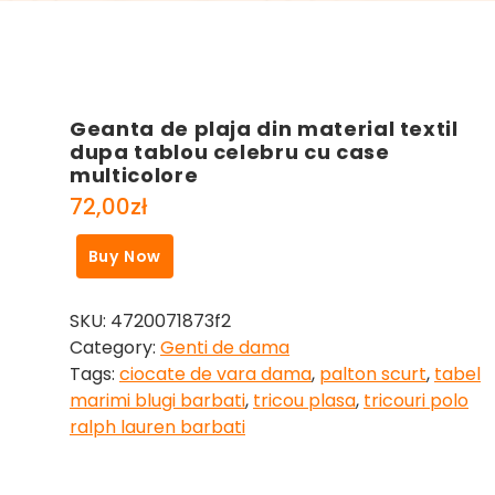
Geanta de plaja din material textil
dupa tablou celebru cu case
multicolore
72,00
zł
Buy Now
SKU:
4720071873f2
Category:
Genti de dama
Tags:
ciocate de vara dama
,
palton scurt
,
tabel
marimi blugi barbati
,
tricou plasa
,
tricouri polo
ralph lauren barbati