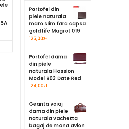
ele
Portofel din
piele naturala
25A
maro slim fara capsa
gold life Magrot 019
125,00
zł
Now
Portofel dama
din piele
naturala Hassion
Model B03 Date Red
124,00
zł
Geanta voiaj
dama din piele
naturala vachetta
bagaj de mana avion