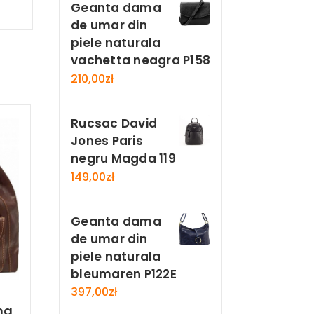
Geanta dama
de umar din
piele naturala
vachetta neagra P158
210,00
zł
Rucsac David
Jones Paris
negru Magda 119
149,00
zł
Geanta dama
de umar din
piele naturala
bleumaren P122E
397,00
zł
ma