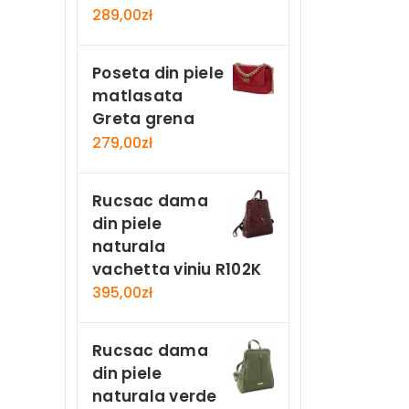
289,00
zł
Poseta din piele
matlasata
Greta grena
279,00
zł
Rucsac dama
din piele
naturala
vachetta viniu R102K
395,00
zł
Rucsac dama
din piele
naturala verde