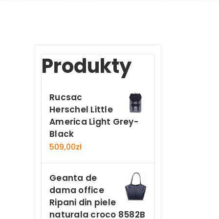
Produkty
Rucsac
Herschel Little
America Light Grey-
Black
509,00
zł
Geanta de
dama office
Ripani din piele
naturala croco 8582B