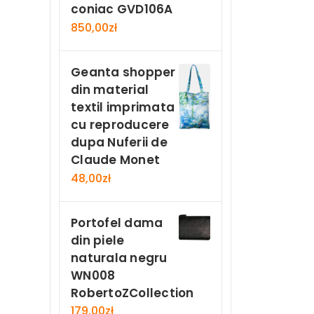
coniac GVD106A
850,00
zł
Geanta shopper
din material
textil imprimata
cu reproducere
dupa Nuferii de
Claude Monet
48,00
zł
Portofel dama
din piele
naturala negru
WN008
RobertoZCollection
179,00
zł