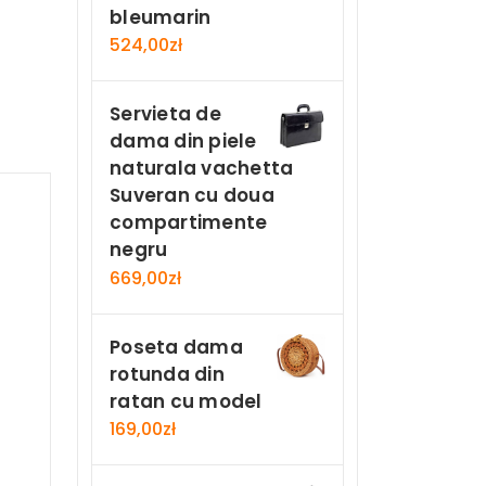
bleumarin
524,00
zł
Servieta de
dama din piele
naturala vachetta
Suveran cu doua
compartimente
negru
669,00
zł
Poseta dama
rotunda din
ratan cu model
169,00
zł