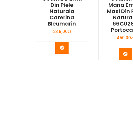
Din Piele
Mana Em
Naturala
Masi Din 
Caterina
Natura
Bleumarin
66C02
Portoca
249,00
zł
450,00
z
Buy Now
Bu