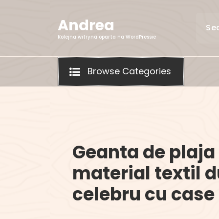
Skip
to
Andrea
content
Kolejna witryna oparta na WordPressie
Browse Categories
Geanta de plaja
material textil 
celebru cu case