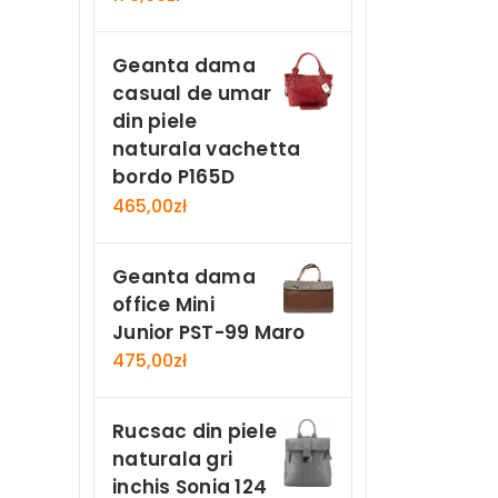
Geanta dama
casual de umar
din piele
naturala vachetta
bordo P165D
465,00
zł
Geanta dama
office Mini
Junior PST-99 Maro
475,00
zł
Rucsac din piele
naturala gri
inchis Sonia 124