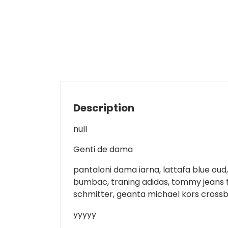
Description
null
Genti de dama
pantaloni dama iarna, lattafa blue oud
bumbac, traning adidas, tommy jeans trico
schmitter, geanta michael kors cross
yyyyy