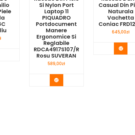
ilio
Si Nylon Port
Casual Din Pi
Piele
Laptop 11
Naturala
la
PIQUADRO
Vachetta
8C
Portdocument
Coniac FRD1
liu
Manere
645,00
zł
Ergonomice Si
ł
Reglabile
Buy 
RDCA4917S107/R
y Now
Rosu SUVERAN
589,00
zł
Buy Now