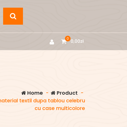
0
0,00
zł
Home
-
Product
-
aterial textil dupa tablou celebru
cu case multicolore