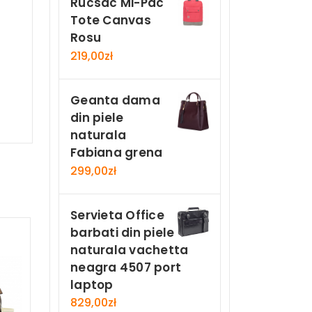
Rucsac Mi-Pac
Tote Canvas
Rosu
219,00
zł
Geanta dama
din piele
naturala
Fabiana grena
299,00
zł
Servieta Office
barbati din piele
naturala vachetta
neagra 4507 port
laptop
829,00
zł