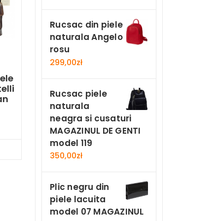
Rucsac din piele
naturala Angelo
rosu
299,00
zł
ele
elli
Rucsac piele
an
naturala
neagra si cusaturi
MAGAZINUL DE GENTI
model 119
Now
350,00
zł
Plic negru din
piele lacuita
model 07 MAGAZINUL