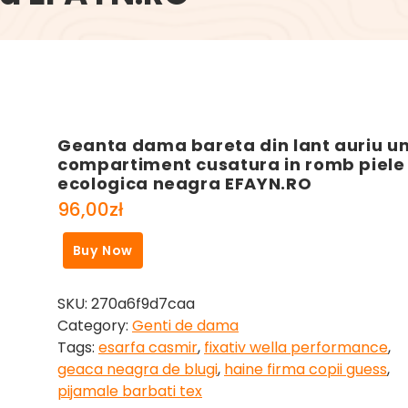
Geanta dama bareta din lant auriu u
compartiment cusatura in romb piele
ecologica neagra EFAYN.RO
96,00
zł
Buy Now
SKU:
270a6f9d7caa
Category:
Genti de dama
Tags:
esarfa casmir
,
fixativ wella performance
,
geaca neagra de blugi
,
haine firma copii guess
,
pijamale barbati tex