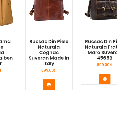
Dama
Rucsac Din Piele
Rucsac Din Pi
le
Naturala
Naturala Frat
la
Cognac
Maro Suver
alben
Suveran Made In
4565B
r
Italy
899,00
zł
ł
899,00
zł
Buy 
y Now
Buy Now