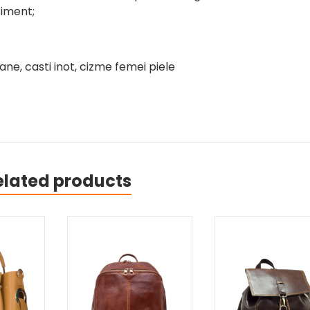
iment;
ane, casti inot, cizme femei piele
elated products