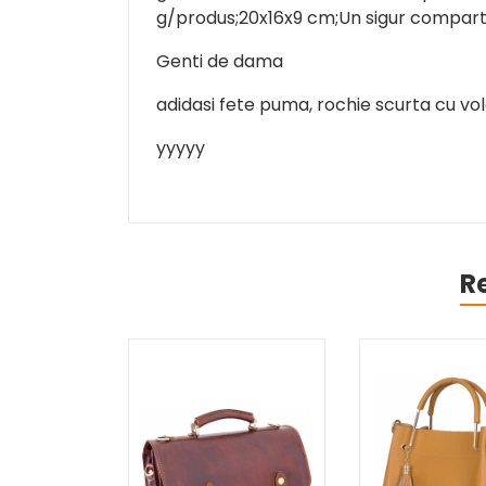
g/produs;20x16x9 cm;Un sigur compart
Genti de dama
adidasi fete puma, rochie scurta cu vol
yyyyy
R