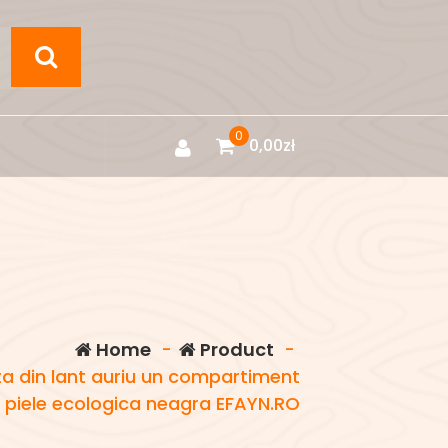
0
0,00
zł
Home
-
Product
-
 din lant auriu un compartiment
 piele ecologica neagra EFAYN.RO