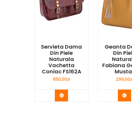
Servieta Dama
Geanta 
Din Piele
Din Pie
Naturala
Natura
Vachetta
Fabiana G
Coniac FS162A
Musta
850,00
zł
299,00
z
Buy Now
Bu