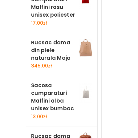
Malfini rosu
unisex poliester
17,00
zł
Rucsac dama
din piele
naturala Maja
345,00
zł
Sacosa
cumparaturi
Malfini alba
unisex bumbac
13,00
zł
Rucsac dama