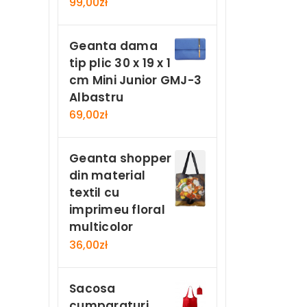
99,00
zł
Geanta dama
tip plic 30 x 19 x 1
cm Mini Junior GMJ-3
Albastru
69,00
zł
Geanta shopper
din material
textil cu
imprimeu floral
multicolor
36,00
zł
Sacosa
cumparaturi