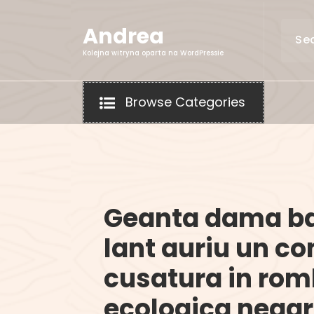
Skip
to
Andrea
content
Kolejna witryna oparta na WordPressie
Browse Categories
Geanta dama ba
lant auriu un c
cusatura in rom
ecologica neag