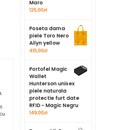
Maro
125,00
zł
Poseta dama
piele Toro Nero
Ailyn yellow
415,00
zł
Portofel Magic
Wallet
Hunterson unisex
piele naturala
,
protectie furt date
RFID - Magic Negru
i
149,00
zł
 cu