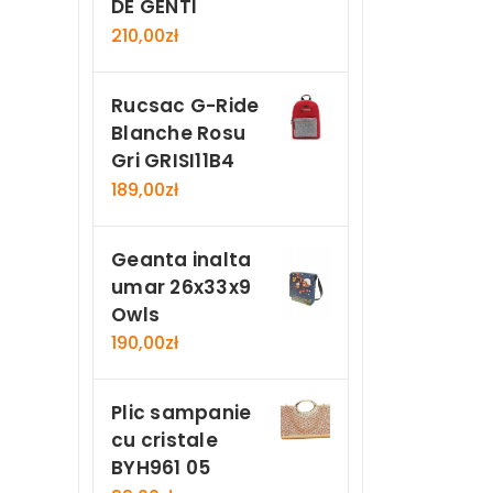
DE GENTI
210,00
zł
Rucsac G-Ride
Blanche Rosu
Gri GRISI11B4
189,00
zł
Geanta inalta
umar 26x33x9
Owls
190,00
zł
Plic sampanie
cu cristale
BYH961 05