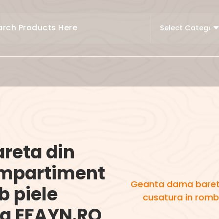
reta din
ompartiment
Geanta dama bareta
b piele
cusatura in romb
ra EFAYN.RO