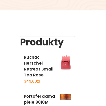
n
Produkty
Rucsac
Herschel
Retreat Small
Tea Rose
349,00
zł
Portofel dama
piele 9010M