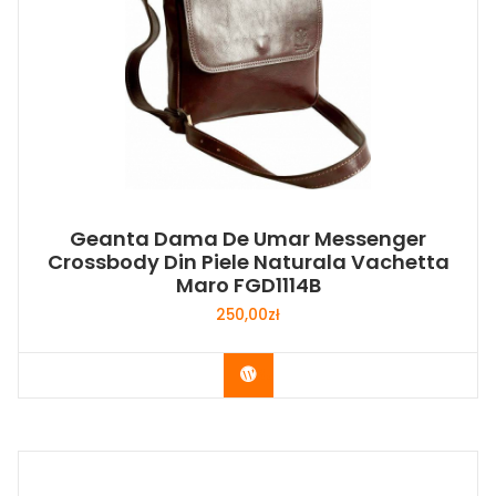
Geanta Dama De Umar Messenger
Crossbody Din Piele Naturala Vachetta
Maro FGD1114B
250,00
zł
Buy Now