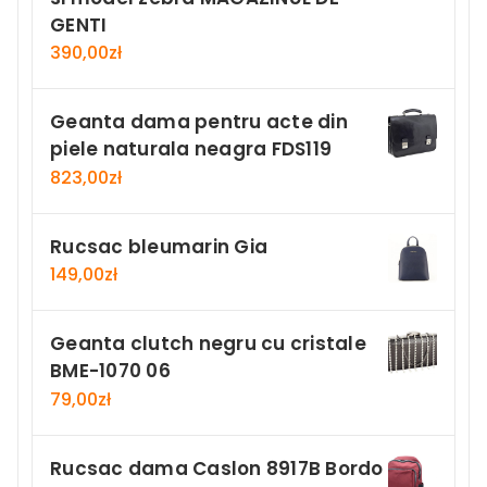
GENTI
390,00
zł
Geanta dama pentru acte din
piele naturala neagra FDS119
823,00
zł
Rucsac bleumarin Gia
149,00
zł
Geanta clutch negru cu cristale
BME-1070 06
79,00
zł
Rucsac dama Caslon 8917B Bordo