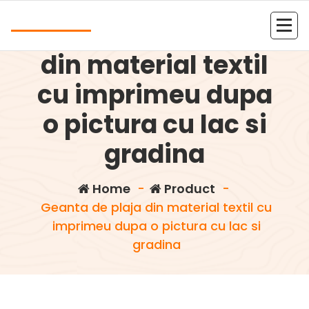
Skip
Andrea
to
Geanta de plaja
content
Kolejna witryna oparta na WordPressie
din material textil
cu imprimeu dupa
o pictura cu lac si
gradina
Home
-
Product
-
Geanta de plaja din material textil cu
imprimeu dupa o pictura cu lac si
gradina