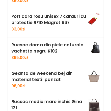
360,00
zł
Port card rosu unisex 7 carduri cu
protectie RFID Magrot 967
33,00
zł
Rucsac dama din piele naturala
vachetta negru R102
395,00
zł
Geanta de weekend bej din
material textil panzat
96,00
zł
Rucsac mediu maro inchis Gina
121