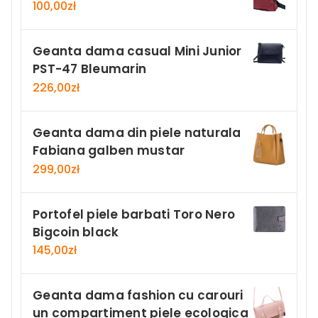
100,00
zł
Geanta dama casual Mini Junior
PST-47 Bleumarin
226,00
zł
Geanta dama din piele naturala
Fabiana galben mustar
299,00
zł
Portofel piele barbati Toro Nero
Bigcoin black
145,00
zł
Geanta dama fashion cu carouri
un compartiment piele ecologica