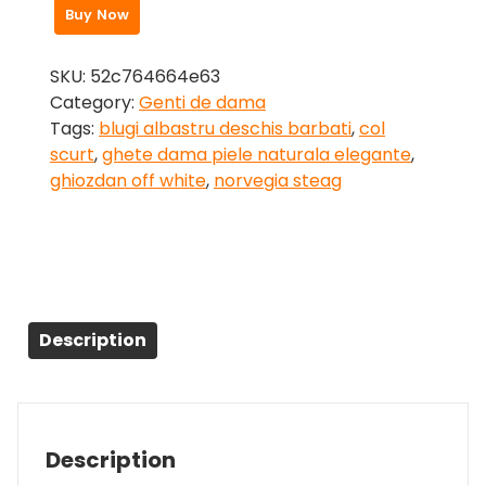
Buy Now
SKU:
52c764664e63
Category:
Genti de dama
Tags:
blugi albastru deschis barbati
,
col
scurt
,
ghete dama piele naturala elegante
,
ghiozdan off white
,
norvegia steag
Description
Description