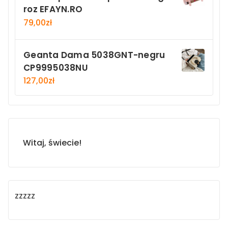
roz EFAYN.RO
79,00
zł
Geanta Dama 5038GNT-negru
CP9995038NU
127,00
zł
Witaj, świecie!
zzzzz