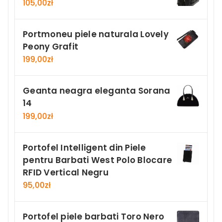
105,00
zł
Portmoneu piele naturala Lovely
Peony Grafit
199,00
zł
Geanta neagra eleganta Sorana
14
199,00
zł
Portofel Intelligent din Piele
pentru Barbati West Polo Blocare
RFID Vertical Negru
95,00
zł
Portofel piele barbati Toro Nero