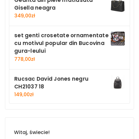
Gisella neagra
349,00
zł
set genti crosetate ornamentate
cu motivul popular din Bucovina
gura-leului
778,00
zł
Rucsac David Jones negru
CH21037 18
149,00
zł
Witaj, świecie!