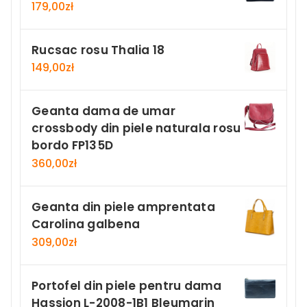
179,00
zł
Rucsac rosu Thalia 18
149,00
zł
Geanta dama de umar
crossbody din piele naturala rosu
bordo FP135D
360,00
zł
Geanta din piele amprentata
Carolina galbena
309,00
zł
Portofel din piele pentru dama
Hassion L-2008-1B1 Bleumarin