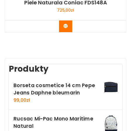
Piele Naturala Coniac FDS148A
725,00
zł
Buy Now
Produkty
Borseta cosmetice 14 cm Pepe
Jeans Daphne bleumarin
99,00
zł
Rucsac Mi-Pac Mono Maritime
Natural