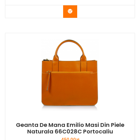
Buy Now
Geanta De Mana Emilio Masi Din Piele
Naturala 66C028C Portocaliu
450,00
zł