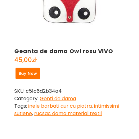
Geanta de dama Owl rosu VIVO
45,00
zł
Buy Now
SKU:
c51c6d2b34a4
Category:
Genti de dama
Tags:
inele barbati aur cu piatra
,
intimissimi
sutiene
,
rucsac dama material textil