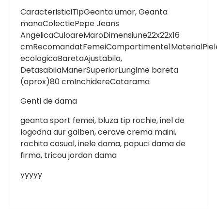
CaracteristiciTipGeanta umar, Geanta
manaColectiePepe Jeans
AngelicaCuloareMaroDimensiune22x22x16
cmRecomandatFemeiCompartimente1MaterialPiel
ecologicaBaretaAjustabila,
DetasabilaManerSuperiorLungime bareta
(aprox)80 cmInchidereCatarama
Genti de dama
geanta sport femei, bluza tip rochie, inel de
logodna aur galben, cerave crema maini,
rochita casual, inele dama, papuci dama de
firma, tricou jordan dama
yyyyy