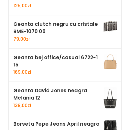
125,00
zł
Geanta clutch negru cu cristale
BME-1070 06
79,00
zł
Geanta bej office/casual 6722-1
15
169,00
zł
Geanta David Jones neagra
Melania 12
139,00
zł
Borseta Pepe Jeans April neagra