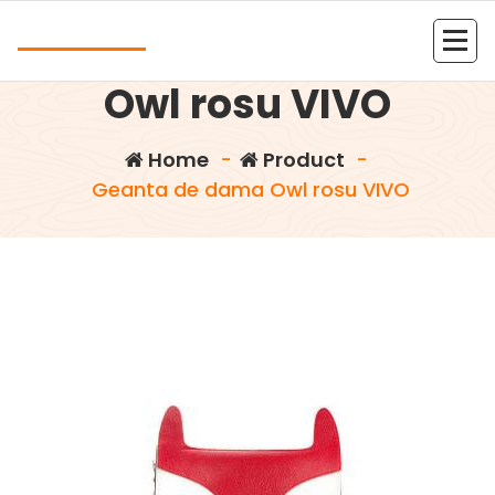
Skip
Andrea
to
Geanta de dama
content
Kolejna witryna oparta na WordPressie
Owl rosu VIVO
Home
-
Product
-
Geanta de dama Owl rosu VIVO