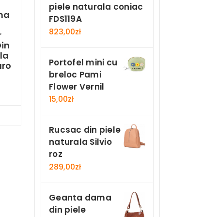
piele naturala coniac
ma
FDS119A
823,00
zł
r
in
la
Portofel mini cu
aro
breloc Pami
Flower Vernil
15,00
zł
Now
Rucsac din piele
naturala Silvio
roz
289,00
zł
Geanta dama
din piele