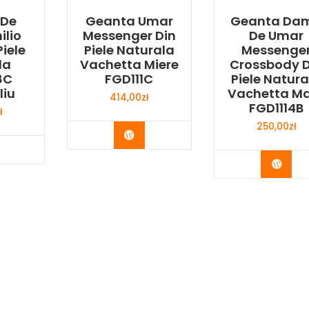
 De
Geanta Umar
Geanta Da
ilio
Messenger Din
De Umar
Piele
Piele Naturala
Messenge
la
Vachetta Miere
Crossbody D
8C
FGD111C
Piele Natura
liu
Vachetta M
414,00
zł
FGD1114B
ł
250,00
zł
Buy Now
y Now
Buy 