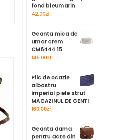
fond bleumarin
42,00
zł
Geanta mica de
umar crem
CM6444 15
149,00
zł
Plic de ocazie
albastru
imperial piele strut
MAGAZINUL DE GENTI
160,00
zł
Geanta dama
pentru acte din