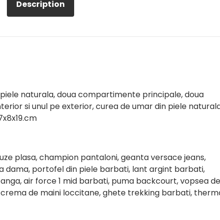
Description
piele naturala, doua compartimente principale, doua
erior si unul pe exterior, curea de umar din piele naturala
17x8x19.cm
bluze plasa, champion pantaloni, geanta versace jeans,
dama, portofel din piele barbati, lant argint barbati,
tanga, air force 1 mid barbati, puma backcourt, vopsea d
 crema de maini loccitane, ghete trekking barbati, therm