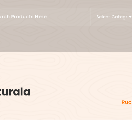
turala
Ruc