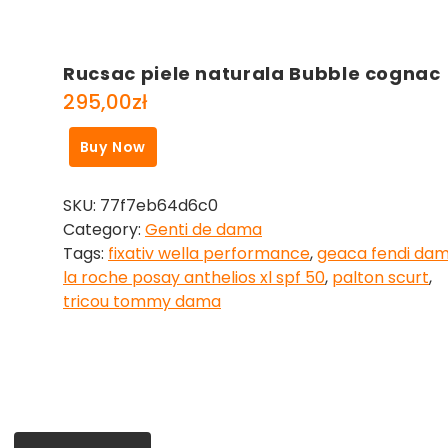
Rucsac piele naturala Bubble cognac
295,00
zł
Buy Now
SKU:
77f7eb64d6c0
Category:
Genti de dama
Tags:
fixativ wella performance
,
geaca fendi da
la roche posay anthelios xl spf 50
,
palton scurt
,
tricou tommy dama