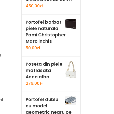
450,00
zł
Portofel barbat
piele naturala
Pami Christopher
Maro inchis
50,00
zł
,
Poseta din piele
matlasata
Anna alba
279,00
zł
e
Portofel dublu
al
cu model
geometric negru pe