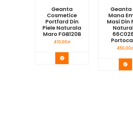
Geanta
Geanta
Cosmetice
Mana Em
Portfard Din
Masi Din 
Piele Naturala
Natura
Maro FGB120B
66C02
Portoca
410,00
zł
450,00
z
Buy Now
Bu