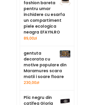
fashion bareta
pentru umar
inchidere cu esarfa
un compartiment
piele ecologica
neagra EFAYN.RO
89,00
zł
gentuta
decorata cu
motive populare din
Maramures scara
matii i soare floare
230,00
zł
Plic negru din
catifea Gloria