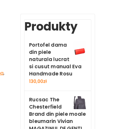
Produkty
Portofel dama
din piele
naturala lucrat
si cusut manual Eva
ma
,
Handmade Rosu
130,00
zł
Rucsac The
Chesterfield
Brand din piele moale
bleumarin Vivian
MAGAZINUL DE GENTI