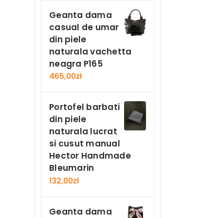
Geanta dama
casual de umar
din piele
naturala vachetta
neagra P165
465,00
zł
Portofel barbati
din piele
naturala lucrat
si cusut manual
Hector Handmade
Bleumarin
132,00
zł
Geanta dama