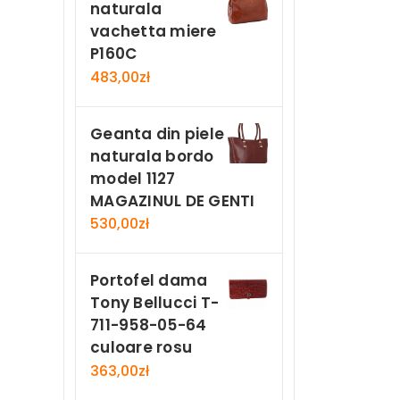
naturala
vachetta miere
P160C
483,00
zł
Geanta din piele
naturala bordo
model 1127
MAGAZINUL DE GENTI
530,00
zł
Portofel dama
Tony Bellucci T-
711-958-05-64
culoare rosu
363,00
zł