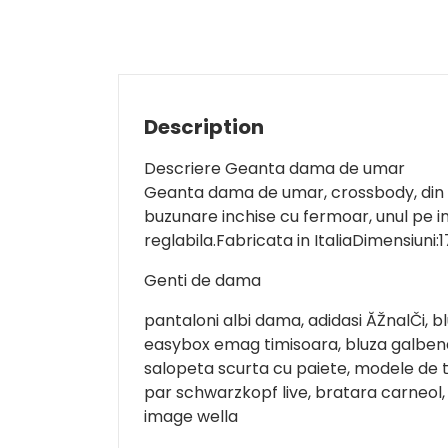
Description
Descriere Geanta dama de umar
Geanta dama de umar, crossbody, din 
buzunare inchise cu fermoar, unul pe int
reglabila.Fabricata in ItaliaDimensiuni:
Genti de dama
pantaloni albi dama, adidasi ĂŽnalČi, 
easybox emag timisoara, bluza galbena 
salopeta scurta cu paiete, modele de 
par schwarzkopf live, bratara carneol,
image wella