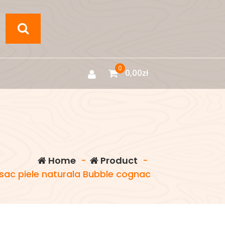
0
0,00
zł
Home
-
Product
-
sac piele naturala Bubble cognac