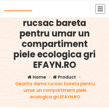
Skip
Andrea
to
Geanta dama
content
Kolejna witryna oparta na WordPressie
rucsac bareta
pentru umar un
compartiment
piele ecologica gri
EFAYN.RO
Home
-
Product
-
Geanta dama rucsac bareta pentru
umar un compartiment piele
ecologica gri EFAYN.RO