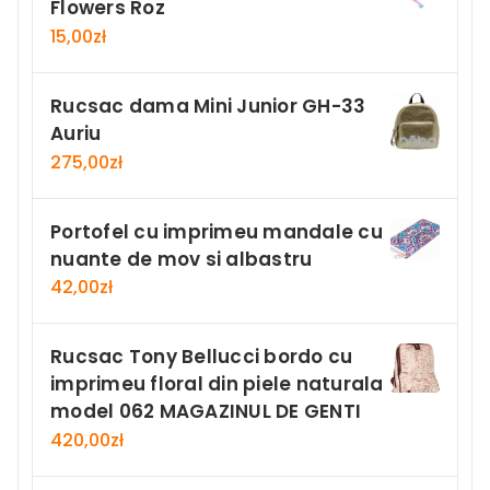
Flowers Roz
15,00
zł
Rucsac dama Mini Junior GH-33
Auriu
275,00
zł
Portofel cu imprimeu mandale cu
nuante de mov si albastru
42,00
zł
Rucsac Tony Bellucci bordo cu
imprimeu floral din piele naturala
model 062 MAGAZINUL DE GENTI
420,00
zł