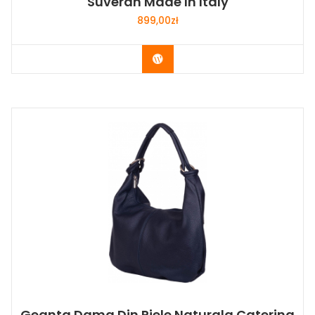
Suveran Made In Italy
899,00
zł
Buy Now
Geanta Dama Din Piele Naturala Caterina