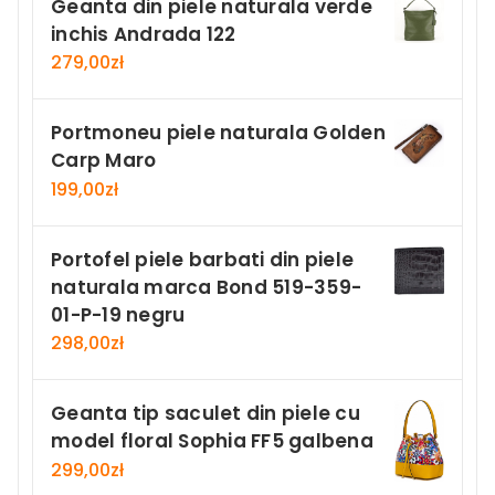
Geanta din piele naturala verde
inchis Andrada 122
279,00
zł
Portmoneu piele naturala Golden
Carp Maro
199,00
zł
Portofel piele barbati din piele
naturala marca Bond 519-359-
01-P-19 negru
298,00
zł
Geanta tip saculet din piele cu
model floral Sophia FF5 galbena
299,00
zł