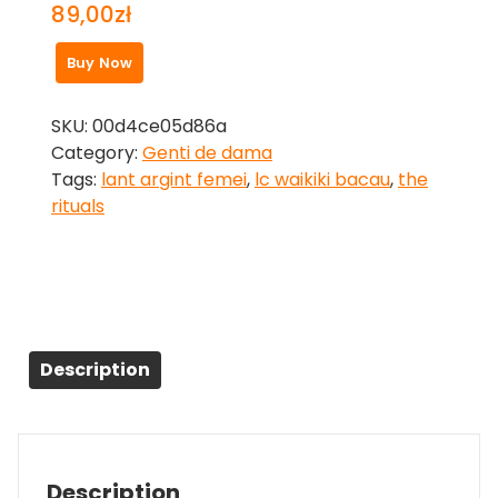
89,00
zł
Buy Now
SKU:
00d4ce05d86a
Category:
Genti de dama
Tags:
lant argint femei
,
lc waikiki bacau
,
the
rituals
Description
Description