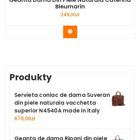
Bleumarin
249,00
zł
Buy Now
Produkty
Servieta coniac de dama Suveran
din piele naturala vacchetta
superior N4540A made in italy
670,00
zł
Geanta de dama Ripani din piele