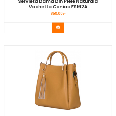
Servieta Dama Din Piele Naturala
Vachetta Coniac FS162A
850,00
zł
Buy Now