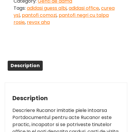
Category:
Genti de dama
Tags:
adidasi guess albi
,
adidasi office
,
curea
ysl
,
pantofi comozi
,
pantofi negri cu talpa
rosie
,
revox aha
Description
Description
Descriere Rucanor imitatie piele intoarsa
Portdocumentul pentru acte Rucanor este
practic, incapator si se potriveste tinutelor
office.In el poti depozita carduri, carti de vizita,