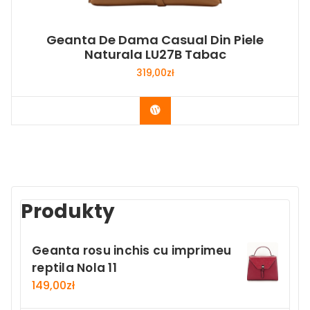
Geanta De Dama Casual Din Piele
Naturala LU27B Tabac
319,00
zł
Buy Now
Produkty
Geanta rosu inchis cu imprimeu
reptila Nola 11
149,00
zł