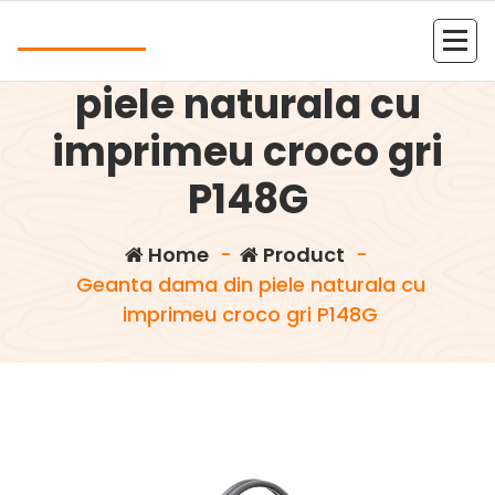
Skip
Andrea
to
Geanta dama din
content
Kolejna witryna oparta na WordPressie
piele naturala cu
imprimeu croco gri
P148G
Home
-
Product
-
Geanta dama din piele naturala cu
imprimeu croco gri P148G