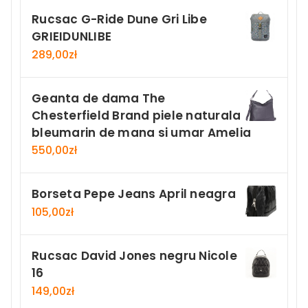
Rucsac G-Ride Dune Gri Libe
GRIEIDUNLIBE
289,00
zł
Geanta de dama The
Chesterfield Brand piele naturala
bleumarin de mana si umar Amelia
550,00
zł
Borseta Pepe Jeans April neagra
105,00
zł
Rucsac David Jones negru Nicole
16
149,00
zł