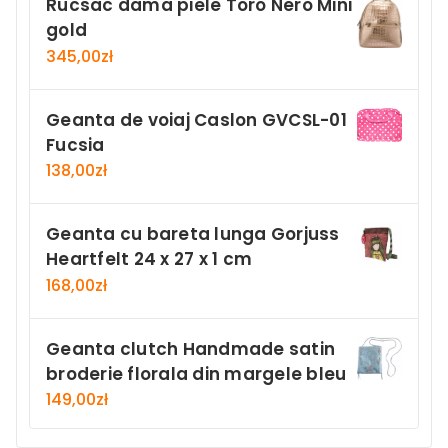
Rucsac dama piele Toro Nero Mini
gold
345,00
zł
Geanta de voiaj Caslon GVCSL-01
Fucsia
138,00
zł
Geanta cu bareta lunga Gorjuss
Heartfelt 24 x 27 x 1 cm
168,00
zł
Geanta clutch Handmade satin
broderie florala din margele bleu
149,00
zł