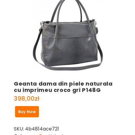
Geanta dama din piele naturala
cu imprimeu croco gri P148G
398,00
zł
Buy Now
SKU:
4b4814ace721