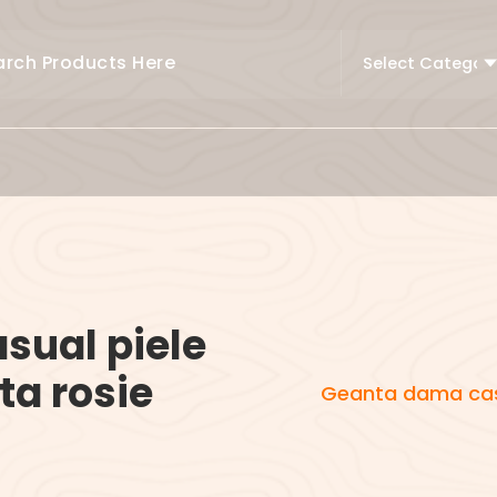
sual piele
ta rosie
Geanta dama casu