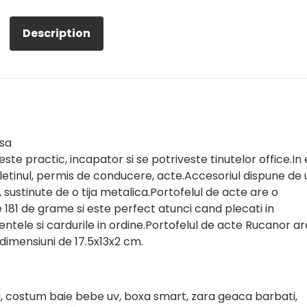
Description
rsa
 practic, incapator si se potriveste tinutelor office.In 
buletinul, permis de conducere, acte.Accesoriul dispune de 
sustinute de o tija metalica.Portofelul de acte are o
e 181 de grame si este perfect atunci cand plecati in
entele si cardurile in ordine.Portofelul de acte Rucanor ar
 dimensiuni de 17.5x13x2 cm.
ng, costum baie bebe uv, boxa smart, zara geaca barbati,