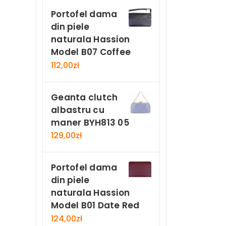
Portofel dama
din piele
naturala Hassion
Model B07 Coffee
112,00
zł
Geanta clutch
albastru cu
maner BYH813 05
129,00
zł
Portofel dama
din piele
naturala Hassion
Model B01 Date Red
124,00
zł