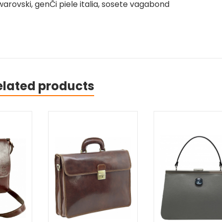
rovski, genČi piele italia, sosete vagabond
elated products