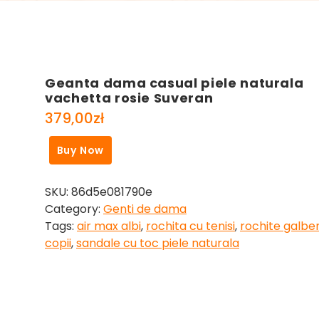
Geanta dama casual piele naturala
vachetta rosie Suveran
379,00
zł
Buy Now
SKU:
86d5e081790e
Category:
Genti de dama
Tags:
air max albi
,
rochita cu tenisi
,
rochite galbe
copii
,
sandale cu toc piele naturala