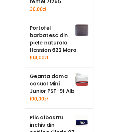
femei 71255
30,00
zł
Portofel
barbatesc din
piele naturala
Hassion 622 Maro
104,00
zł
Geanta dama
casual Mini
Junior PST-91 Alb
100,00
zł
Plic albastru
inchis din