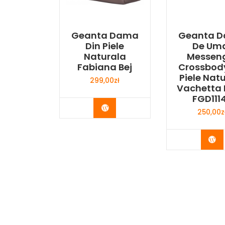
Geanta Dama
Geanta 
Din Piele
De Um
Naturala
Messen
Fabiana Bej
Crossbod
Piele Nat
299,00
zł
Vachetta
FGD111
Buy Now
250,00
z
Bu