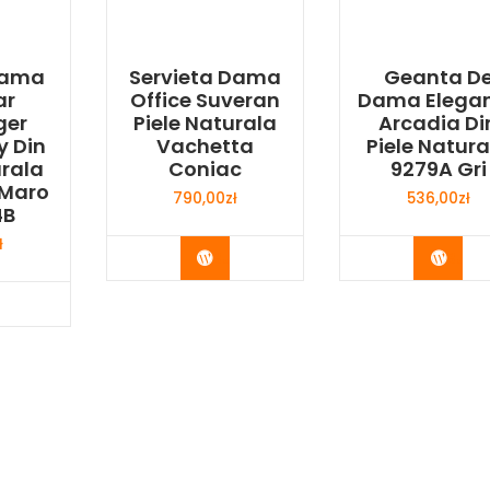
Dama
Servieta Dama
Geanta D
ar
Office Suveran
Dama Elega
ger
Piele Naturala
Arcadia Di
y Din
Vachetta
Piele Natura
urala
Coniac
9279A Gri
 Maro
790,00
zł
536,00
zł
4B
ł
Buy Now
Buy 
y Now