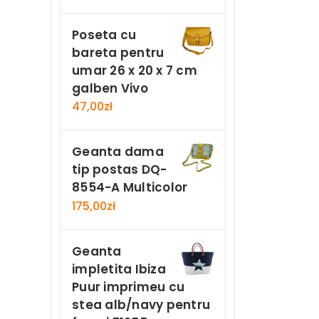
Poseta cu
bareta pentru
umar 26 x 20 x 7 cm
galben Vivo
47,00
zł
Geanta dama
tip postas DQ-
8554-A Multicolor
175,00
zł
Geanta
impletita Ibiza
Puur imprimeu cu
stea alb/navy pentru