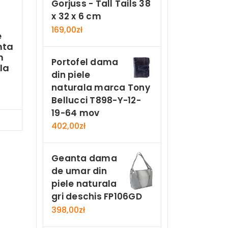
Gorjuss - Tall Tails 38
x 32 x 6 cm
169,00
zł
e
nta
n
Portofel dama
la
din piele
naturala marca Tony
Bellucci T898-Y-12-
19-64 mov
Now
402,00
zł
Geanta dama
de umar din
piele naturala
gri deschis FP106GD
398,00
zł