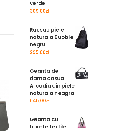
verde
309,00
zł
Rucsac piele
naturala Bubble
negru
295,00
zł
Geanta de
dama casual
Arcadia din piele
naturala neagra
545,00
zł
Geanta cu
barete textile