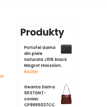
Produkty
Portofel dama
din piele
naturala J016 black
Magrot Hasssion.
84,00
zł
ne
Geanta Dama
5037GNT-
coniac
CP9995037CC