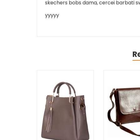
skechers bobs dama, cercei barbati swa
yyyyy
R