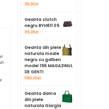
119,00
zł
Geanta clutch
negru BYH811 05
119,00
zł
Geanta din piele
naturala moale
el
negru cu galben
un
model 156 MAGAZINUL
DE GENTI
580,00
zł
e
Geanta dama
din piele
naturala Giorgia