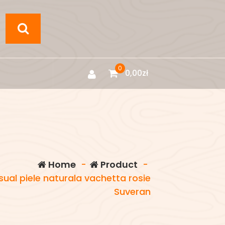
0
0,00
zł
Home
-
Product
-
al piele naturala vachetta rosie
Suveran