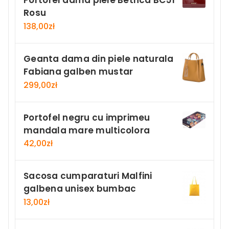
Portofel dama piele Bethca BC51
Rosu
138,00
zł
Geanta dama din piele naturala
Fabiana galben mustar
299,00
zł
Portofel negru cu imprimeu
mandala mare multicolora
42,00
zł
Sacosa cumparaturi Malfini
galbena unisex bumbac
13,00
zł