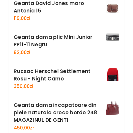
Geanta David Jones maro
Antonia 15
119,00
zł
Geanta dama plic Mini Junior
PP11-11 Negru
82,00
zł
Rucsac Herschel Settlement
Rosu - Night Camo
350,00
zł
Geanta dama incapatoare din
piele naturala croco bordo 248
MAGAZINUL DE GENTI
450,00
zł