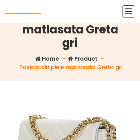
Skip
Andrea
to
Poseta din piele
content
Kolejna witryna oparta na WordPressie
matlasata Greta
gri
Home
-
Product
-
Poseta din piele matlasata Greta gri