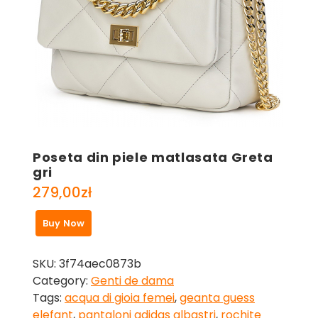
Poseta din piele matlasata Greta
gri
279,00
zł
Buy Now
SKU:
3f74aec0873b
Category:
Genti de dama
Tags:
acqua di gioia femei
,
geanta guess
elefant
,
pantaloni adidas albastri
,
rochite