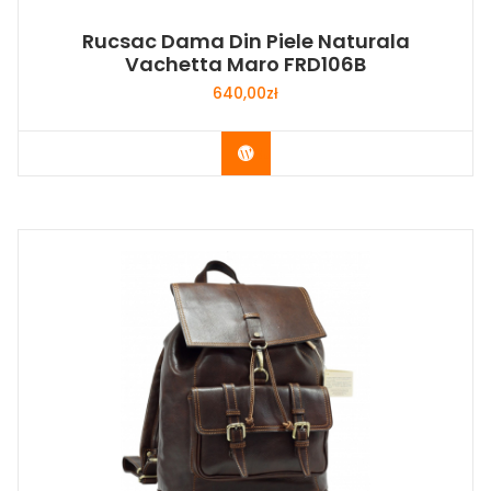
Rucsac Dama Din Piele Naturala
Vachetta Maro FRD106B
640,00
zł
Buy Now