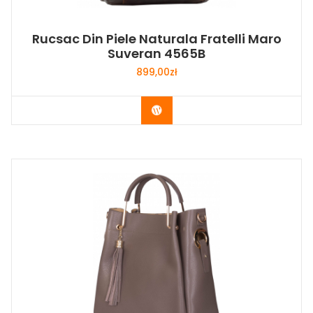
Rucsac Din Piele Naturala Fratelli Maro
Suveran 4565B
899,00
zł
Buy Now