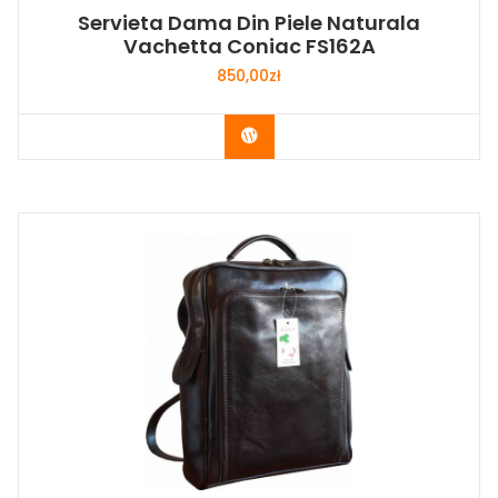
Servieta Dama Din Piele Naturala
Vachetta Coniac FS162A
850,00
zł
Buy Now