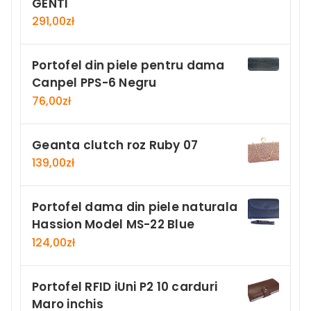
GENTI
291,00
zł
Portofel din piele pentru dama
Canpel PPS-6 Negru
76,00
zł
Geanta clutch roz Ruby 07
139,00
zł
Portofel dama din piele naturala
Hassion Model MS-22 Blue
124,00
zł
Portofel RFID iUni P2 10 carduri
Maro inchis