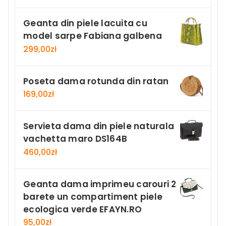
Geanta din piele lacuita cu
model sarpe Fabiana galbena
299,00
zł
Poseta dama rotunda din ratan
169,00
zł
Servieta dama din piele naturala
vachetta maro DS164B
460,00
zł
Geanta dama imprimeu carouri 2
barete un compartiment piele
ecologica verde EFAYN.RO
95,00
zł