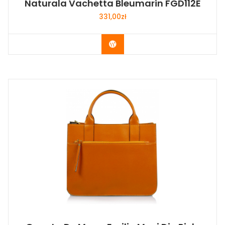
Naturala Vachetta Bleumarin FGD112E
331,00
zł
Buy Now