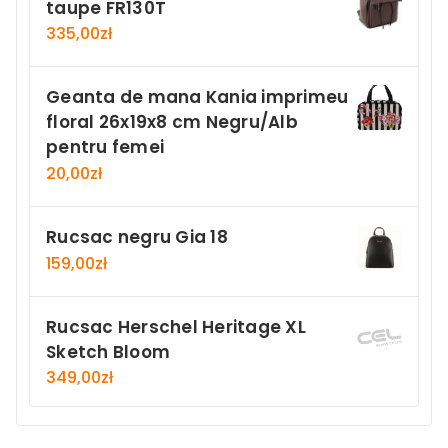
taupe FR130T
335,00
zł
Geanta de mana Kania imprimeu
floral 26x19x8 cm Negru/Alb
pentru femei
20,00
zł
Rucsac negru Gia 18
159,00
zł
Rucsac Herschel Heritage XL
Sketch Bloom
349,00
zł