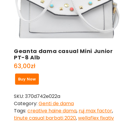
Geanta dama casual Mini Junior
PT-8 Alb
63,00
zł
Buy Now
SKU:
370d742e022a
Category:
Genti de dama
Tags:
creative haine dama
,
ruj max factor
,
tinute casual barbati 2020
,
wellaflex fixativ