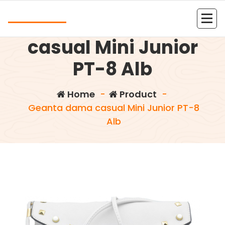
Skip
Andrea
to
Geanta dama
content
Kolejna witryna oparta na WordPressie
casual Mini Junior
PT-8 Alb
Home
-
Product
-
Geanta dama casual Mini Junior PT-8
Alb