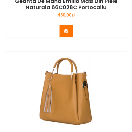
Geanta De Mana Emilio Masi Din Piele
Naturala 66C028C Portocaliu
450,00
zł
Buy Now