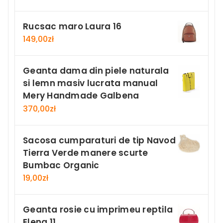
Rucsac maro Laura 16
149,00
zł
Geanta dama din piele naturala
si lemn masiv lucrata manual
Mery Handmade Galbena
370,00
zł
Sacosa cumparaturi de tip Navod
Tierra Verde manere scurte
Bumbac Organic
19,00
zł
Geanta rosie cu imprimeu reptila
Elena 11