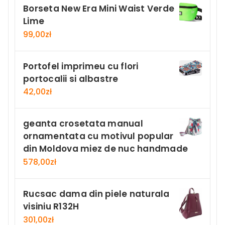
Borseta New Era Mini Waist Verde
Lime
99,00
zł
Portofel imprimeu cu flori
portocalii si albastre
42,00
zł
geanta crosetata manual
ornamentata cu motivul popular
din Moldova miez de nuc handmade
578,00
zł
Rucsac dama din piele naturala
visiniu R132H
301,00
zł