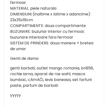
fermoar.
MATERIAL: piele naturala
DIMENSIUNI (inaltime x latime x adancime):
23x35x16cm
COMPARTIMENTE: doua compartimente
BUZUNARE: buzunar interior cu fermoar;
buzunare interioare fara fermoar
SISTEM DE PRINDERE: doua manere + bretea
de umar
Genti de dama
genti barbati, outlet mango romania, bri956,
rochie iarna, aparat de ras wahl, masca
bumbac, cÄmÄČi, levis baneasa, set farfurii
paste, parfum de barbati
yyyyy