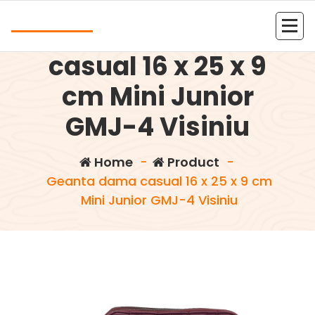
Skip
Andrea
to
Geanta dama
content
Kolejna witryna oparta na WordPressie
casual 16 x 25 x 9
cm Mini Junior
GMJ-4 Visiniu
Home
-
Product
-
Geanta dama casual 16 x 25 x 9 cm
Mini Junior GMJ-4 Visiniu