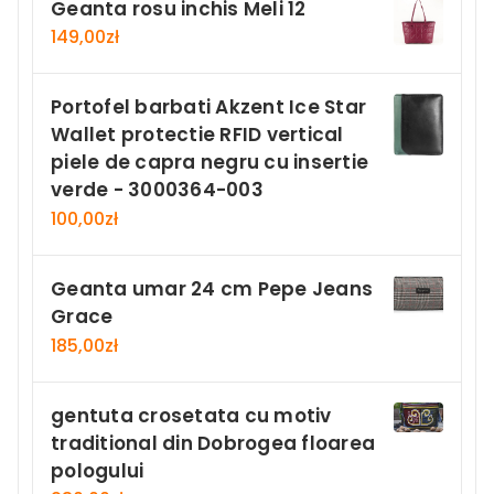
Geanta rosu inchis Meli 12
149,00
zł
Portofel barbati Akzent Ice Star
Wallet protectie RFID vertical
piele de capra negru cu insertie
verde - 3000364-003
100,00
zł
Geanta umar 24 cm Pepe Jeans
Grace
185,00
zł
gentuta crosetata cu motiv
traditional din Dobrogea floarea
pologului