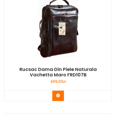
Rucsac Dama Din Piele Naturala
Vachetta Maro FRD107B
499,00
zł
Buy Now