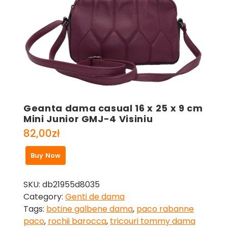
Geanta dama casual 16 x 25 x 9 cm
Mini Junior GMJ-4 Visiniu
82,00
zł
Buy Now
SKU:
db21955d8035
Category:
Genti de dama
Tags:
botine galbene dama
,
paco rabanne
paco
,
rochii barocca
,
tricouri tommy dama