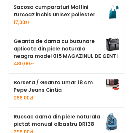
Sacosa cumparaturi Malfini
turcoaz inchis unisex poliester
17,00
zł
Geanta de dama cu buzunare
aplicate din piele naturala
neagra model 015 MAGAZINUL DE GENTI
480,00
zł
Borseta / Geanta umar 18 cm
Pepe Jeans Cintia
266,00
zł
Rucsac dama din piele naturala
pictat manual albastru DR138
398,00
zł