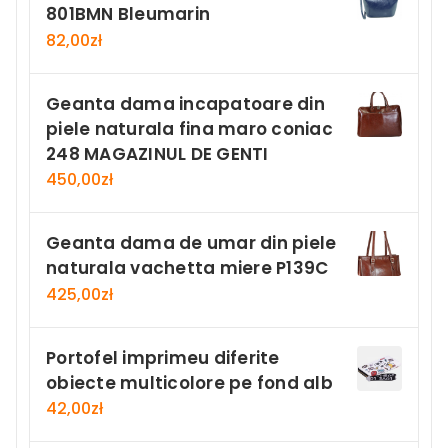
801BMN Bleumarin
82,00
zł
Geanta dama incapatoare din
piele naturala fina maro coniac
248 MAGAZINUL DE GENTI
450,00
zł
Geanta dama de umar din piele
naturala vachetta miere P139C
425,00
zł
Portofel imprimeu diferite
obiecte multicolore pe fond alb
42,00
zł