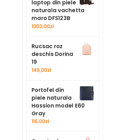
laptop din piele
naturala vachetta
maro DFS123B
1050,00
zł
Rucsac roz
deschis Dorina
19
149,00
zł
Portofel din
piele naturala
Hassion model E60
Gray
116,00
zł