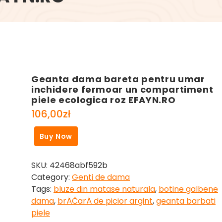
Geanta dama bareta pentru umar
inchidere fermoar un compartiment
piele ecologica roz EFAYN.RO
106,00
zł
Buy Now
SKU:
42468abf592b
Category:
Genti de dama
Tags:
bluze din matase naturala
,
botine galbene
dama
,
brÄČarÄ de picior argint
,
geanta barbati
piele