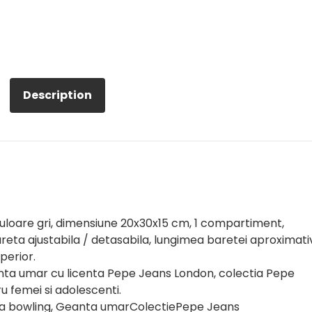
Description
loare gri, dimensiune 20x30x15 cm, 1 compartiment,
areta ajustabila / detasabila, lungimea baretei aproximati
perior.
ta umar cu licenta Pepe Jeans London, colectia Pepe
 femei si adolescenti.
ta bowling, Geanta umarColectiePepe Jeans