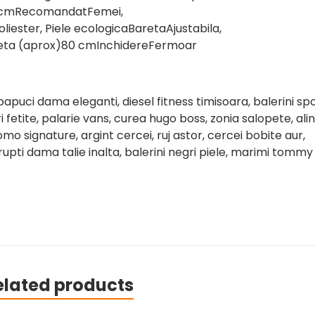
 cmRecomandatFemei,
ester, Piele ecologicaBaretaAjustabila,
eta (aprox)80 cmInchidereFermoar
papuci dama eleganti, diesel fitness timisoara, balerini sp
etite, palarie vans, curea hugo boss, zonia salopete, ali
mo signature, argint cercei, ruj astor, cercei bobite aur,
rupti dama talie inalta, balerini negri piele, marimi tommy
elated products