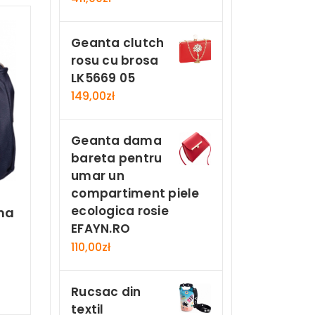
Geanta clutch
rosu cu brosa
LK5669 05
149,00
zł
Geanta dama
bareta pentru
umar un
compartiment piele
ecologica rosie
ma
EFAYN.RO
110,00
zł
n
Rucsac din
textil