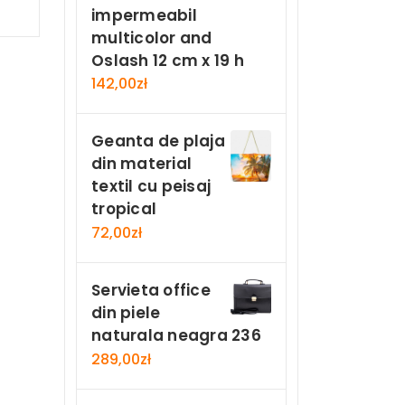
impermeabil
Now
multicolor and
Oslash 12 cm x 19 h
142,00
zł
Geanta de plaja
din material
textil cu peisaj
tropical
72,00
zł
Servieta office
din piele
naturala neagra 236
289,00
zł