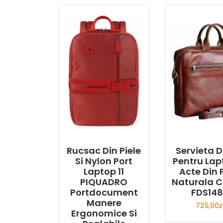
Rucsac Din Piele
Servieta
Si Nylon Port
Pentru Lap
Laptop 11
Acte Din 
PIQUADRO
Naturala 
Portdocument
FDS14
Manere
725,00
z
Ergonomice Si