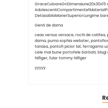
GraceCuloareGriDimensiune20x30x15
AdolescentiCompartimente1MaterialPoli
DetasabilaManerSuperiorLungime bar
Genti de dama
ceas versus versace, rochi de catifea, 
dama, puma sophia webster, pantofiori f
tanasa, pantofi picior lat, ferragamo uo
cele mai bune portofele barbati, blugi 
hilfiger, fular tommy hilfiger
yyyyy
R