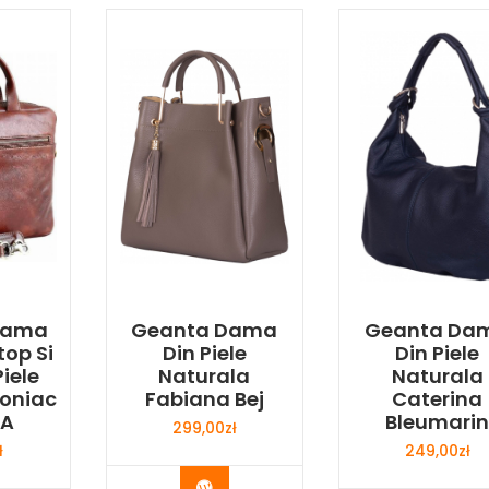
 Dama
Geanta Dama
Geanta Da
top Si
Din Piele
Din Piele
Piele
Naturala
Naturala
Coniac
Fabiana Bej
Caterina
8A
Bleumari
299,00
zł
ł
249,00
zł
Buy Now