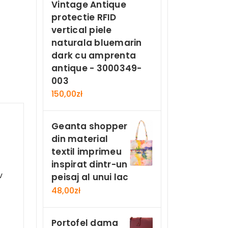
Vintage Antique
protectie RFID
vertical piele
naturala bluemarin
dark cu amprenta
antique - 3000349-
003
150,00
zł
Geanta shopper
din material
textil imprimeu
inspirat dintr-un
v
peisaj al unui lac
48,00
zł
Portofel dama