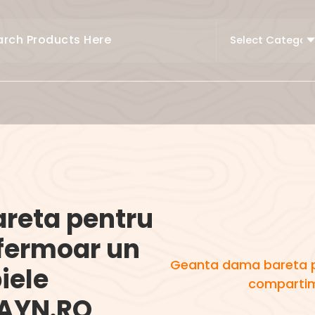
reta pentru
fermoar un
Geanta dama bareta p
iele
compartim
FAYN.RO