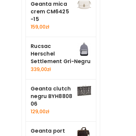
Geanta mica
crem CM6425
-15
159,00
zł
Rucsac
Herschel
Settlement Gri-Negru
339,00
zł
Geanta clutch
negru BYH8808
06
129,00
zł
Geanta port