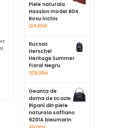
Piele naturala
Hassion model B04
Rosu inchis
124,00
zł
ort
Rucsac
na
Herschel
Heritage Summer
Floral Negru
329,00
zł
Geanta de
dama de ocazie
Ripani din piele
naturala saffiano
9201A bleumarin
411,00
zł