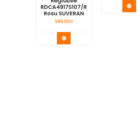
Reglabile
Bu
RDCA4917S107/R
Rosu SUVERAN
589,00
zł
Buy Now