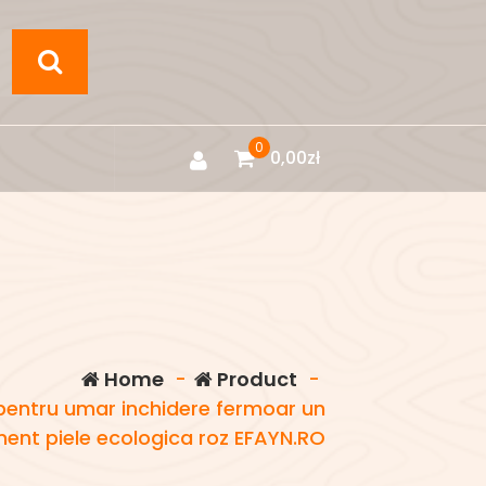
0
0,00
zł
Home
-
Product
-
entru umar inchidere fermoar un
ent piele ecologica roz EFAYN.RO