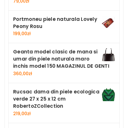
79,00
zł
Portmoneu piele naturala Lovely
Peony Rosu
199,00
zł
Geanta model clasic de mana si
umar din piele naturala maro
inchis model 150 MAGAZINUL DE GENTI
360,00
zł
Rucsac dama din piele ecologica
verde 27 x 25 x 12 cm
RobertoZCollection
219,00
zł