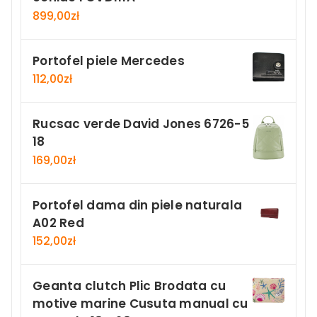
899,00
zł
Portofel piele Mercedes
112,00
zł
Rucsac verde David Jones 6726-5
18
169,00
zł
Portofel dama din piele naturala
A02 Red
152,00
zł
Geanta clutch Plic Brodata cu
motive marine Cusuta manual cu