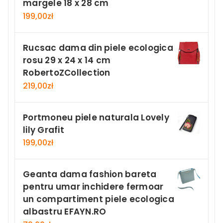
margele 18 x 28 cm
199,00
zł
Rucsac dama din piele ecologica
rosu 29 x 24 x 14 cm
RobertoZCollection
219,00
zł
Portmoneu piele naturala Lovely
lily Grafit
199,00
zł
Geanta dama fashion bareta
pentru umar inchidere fermoar
un compartiment piele ecologica
albastru EFAYN.RO