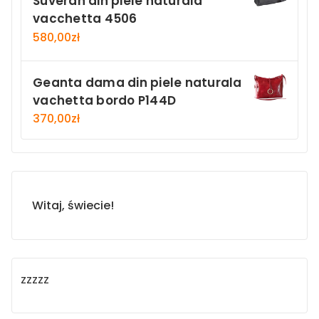
Suveran din piele naturala
vacchetta 4506
580,00
zł
Geanta dama din piele naturala
vachetta bordo P144D
370,00
zł
Witaj, świecie!
zzzzz