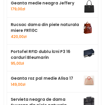
Geanta medie neagra Jeffery
179,00
zł
Rucsac dama din piele naturala
miere FR110C
420,00
zł
Portofel RFID dublu iUni P3 16
carduri Bleumarin
95,00
zł
Geanta roz pal medie Alisa 17
149,00
zł
Servieta neagra de dama