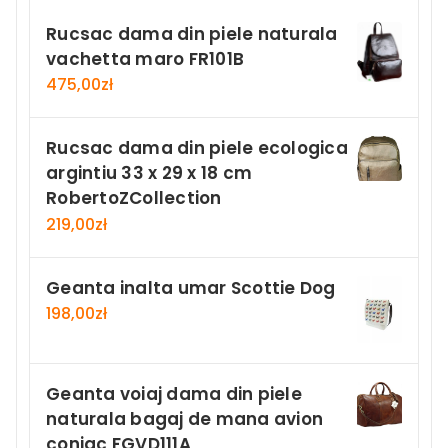
Rucsac dama din piele naturala
vachetta maro FR101B
475,00
zł
Rucsac dama din piele ecologica
argintiu 33 x 29 x 18 cm
RobertoZCollection
219,00
zł
Geanta inalta umar Scottie Dog
198,00
zł
Geanta voiaj dama din piele
naturala bagaj de mana avion
coniac FGVD111A