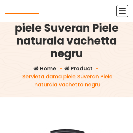
Skip
Andrea
to
Servieta dama
content
Kolejna witryna oparta na WordPressie
piele Suveran Piele
naturala vachetta
negru
Home
-
Product
-
Servieta dama piele Suveran Piele
naturala vachetta negru