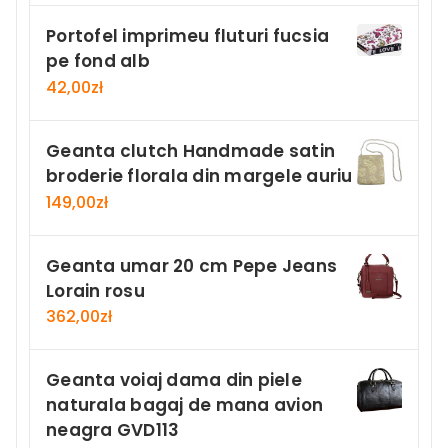
Portofel imprimeu fluturi fucsia
pe fond alb
42,00
zł
Geanta clutch Handmade satin
broderie florala din margele auriu
149,00
zł
Geanta umar 20 cm Pepe Jeans
Lorain rosu
362,00
zł
Geanta voiaj dama din piele
naturala bagaj de mana avion
neagra GVD113