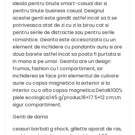
ideala pentru tinute smart-casual dar si
pentru tinute business casual. Designul
acestei genti este gandit astfel incat sa ti se
potriveasca atat de zi cu zi la birou cat si
pentru serile de distractie sau pentru serile
romantice. Geanta este accesorizata cu un
element de inchidere cu pandantiv auriu si are
doua barete astfel incat sa poata fi purtata si
in mana si pe umar. Geanta are un design
frumos, fashion cu 1 compartiment, iar
inchiderea se face prin elementul de culoare
aurie cu capsa magnetica la exterior si la
interior cu o alta capsa magnetica.Detalii:100%
piele ecologica;145 g/produs;18×17.5×12 cm;Un
sigur compartiment;
Genti de dama
ceasuri barbati g shock, gillette aparat de ras,