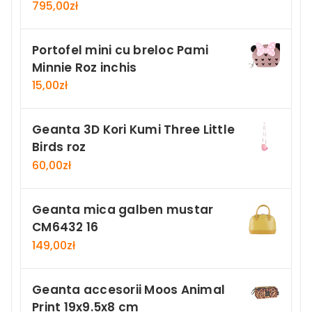
795,00
zł
Portofel mini cu breloc Pami
Minnie Roz inchis
15,00
zł
Geanta 3D Kori Kumi Three Little
Birds roz
60,00
zł
Geanta mica galben mustar
CM6432 16
149,00
zł
Geanta accesorii Moos Animal
Print 19x9.5x8 cm