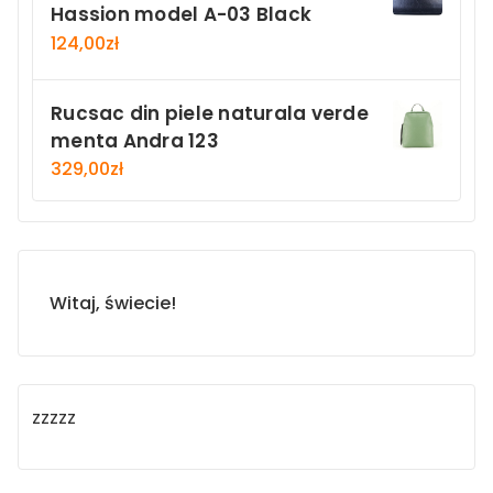
Hassion model A-03 Black
124,00
zł
Rucsac din piele naturala verde
menta Andra 123
329,00
zł
Witaj, świecie!
zzzzz