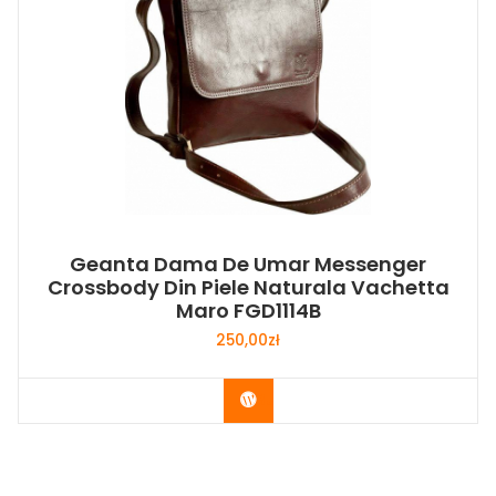
Geanta Dama De Umar Messenger
Crossbody Din Piele Naturala Vachetta
Maro FGD1114B
250,00
zł
Buy Now