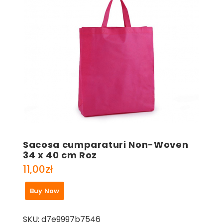
Sacosa cumparaturi Non-Woven
34 x 40 cm Roz
11,00
zł
Buy Now
SKU:
d7e9997b7546