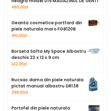
neagra model 015 MAGAZINUL DE GENTI
480,00
zł
Geanta cosmetice portfard din
piele naturala maro FGB120B
410,00
zł
Borseta Safta My Space Albastru
deschis 23 x 12 x 9 cm
142,00
zł
Rucsac dama din piele naturala
pictat manual albastru DR138
398,00
zł
Portofel din piele naturala