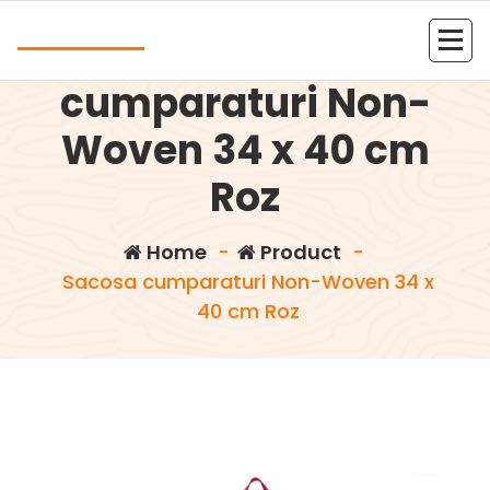
Skip
Andrea
to
Sacosa
content
Kolejna witryna oparta na WordPressie
cumparaturi Non-
Woven 34 x 40 cm
Roz
Home
-
Product
-
Sacosa cumparaturi Non-Woven 34 x
40 cm Roz