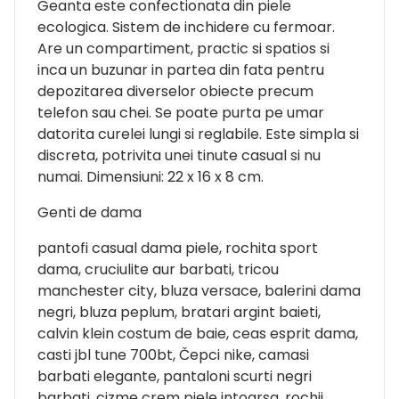
Geanta este confectionata din piele
ecologica. Sistem de inchidere cu fermoar.
Are un compartiment, practic si spatios si
inca un buzunar in partea din fata pentru
depozitarea diverselor obiecte precum
telefon sau chei. Se poate purta pe umar
datorita curelei lungi si reglabile. Este simpla si
discreta, potrivita unei tinute casual si nu
numai. Dimensiuni: 22 x 16 x 8 cm.
Genti de dama
pantofi casual dama piele, rochita sport
dama, cruciulite aur barbati, tricou
manchester city, bluza versace, balerini dama
negri, bluza peplum, bratari argint baieti,
calvin klein costum de baie, ceas esprit dama,
casti jbl tune 700bt, Čepci nike, camasi
barbati elegante, pantaloni scurti negri
barbati, cizme crem piele intoarsa, rochii