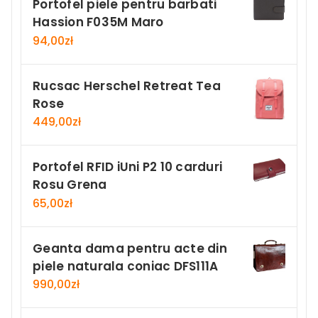
Portofel piele pentru barbati
Hassion F035M Maro
94,00
zł
Rucsac Herschel Retreat Tea
Rose
449,00
zł
Portofel RFID iUni P2 10 carduri
Rosu Grena
65,00
zł
Geanta dama pentru acte din
piele naturala coniac DFS111A
990,00
zł