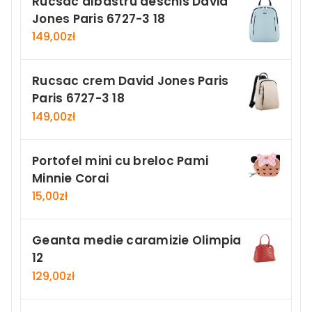
Rucsac albastru deschis David
Jones Paris 6727-3 18
149,00
zł
Rucsac crem David Jones Paris
Paris 6727-3 18
149,00
zł
Portofel mini cu breloc Pami
Minnie Corai
15,00
zł
Geanta medie caramizie Olimpia
12
129,00
zł