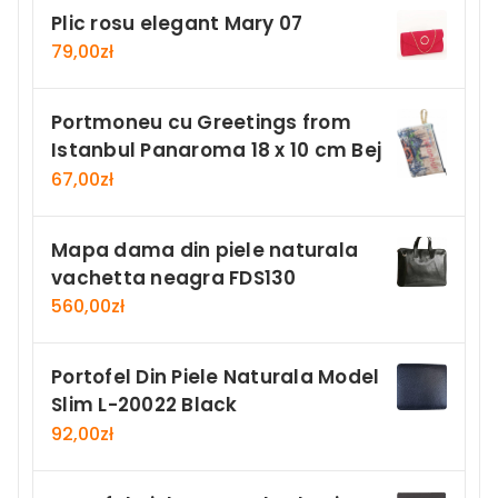
Plic rosu elegant Mary 07
79,00
zł
Portmoneu cu Greetings from
Istanbul Panaroma 18 x 10 cm Bej
67,00
zł
Mapa dama din piele naturala
vachetta neagra FDS130
560,00
zł
Portofel Din Piele Naturala Model
Slim L-20022 Black
92,00
zł