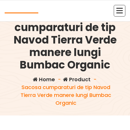
Skip
Andrea
to
Sacosa
content
Kolejna witryna oparta na WordPressie
cumparaturi de tip
Navod Tierra Verde
manere lungi
Bumbac Organic
Home
-
Product
-
Sacosa cumparaturi de tip Navod
Tierra Verde manere lungi Bumbac
Organic