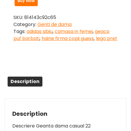
Buy Now
SKU:
814143c92c65
Category:
Genti de dama
Tags:
adidas sibiu
,
camasa in femei
,
geaca
puf barbati
,
haine firma copii guess
,
lego pret
Description
Description
Descriere Geanta dama casual 22