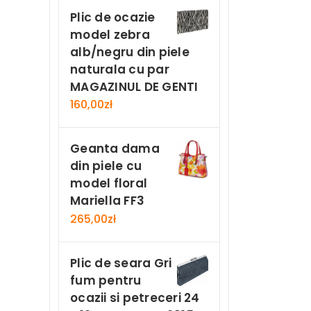
Plic de ocazie
model zebra
alb/negru din piele
naturala cu par
MAGAZINUL DE GENTI
160,00
zł
Geanta dama
din piele cu
model floral
Mariella FF3
265,00
zł
Plic de seara Gri
fum pentru
ocazii si petreceri 24