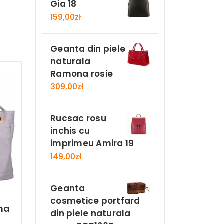
Gia 18
159,00
zł
Geanta din piele
naturala
Ramona rosie
309,00
zł
Rucsac rosu
inchis cu
imprimeu Amira 19
149,00
zł
Geanta
cosmetice portfard
ma
din piele naturala