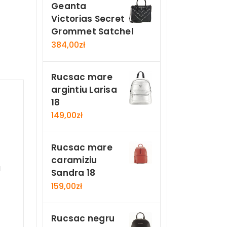
Geanta
Victorias Secret
Grommet Satchel
384,00
zł
Rucsac mare
argintiu Larisa
18
149,00
zł
Rucsac mare
caramiziu
a
Sandra 18
159,00
zł
Rucsac negru