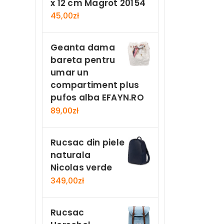
x 12 cm Magrot 20154
45,00
zł
Geanta dama
bareta pentru
umar un
compartiment plus
pufos alba EFAYN.RO
89,00
zł
Rucsac din piele
naturala
Nicolas verde
349,00
zł
Rucsac