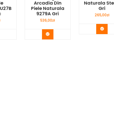
le
Arcadia Din
Naturala Ste
LU27B
Piele Naturala
Gri
c
9279A Gri
265,00
zł
ł
536,00
zł
Buy 
y Now
Buy Now