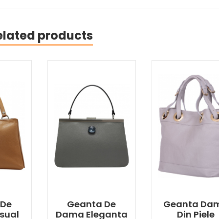
elated products
 De
Geanta De
Geanta Da
sual
Dama Eleganta
Din Piele