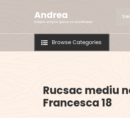
Skip
to
Andrea
content
Kolejna witryna oparta na WordPressie
Browse Categories
Rucsac mediu n
Francesca 18