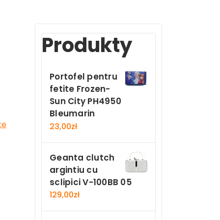
Produkty
Portofel pentru
fetite Frozen-
Sun City PH4950
Bleumarin
te
23,00
zł
Geanta clutch
argintiu cu
sclipici V-100BB 05
129,00
zł