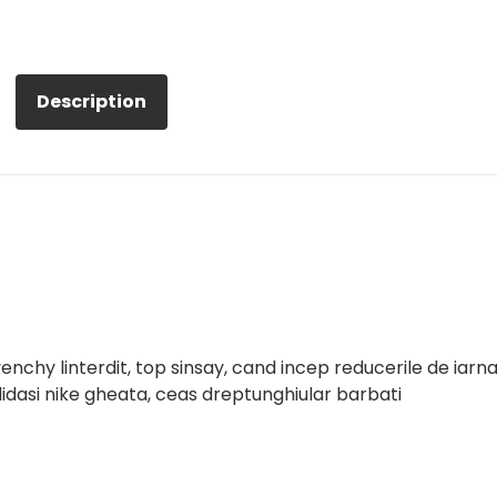
Description
enchy linterdit, top sinsay, cand incep reducerile de iarn
adidasi nike gheata, ceas dreptunghiular barbati