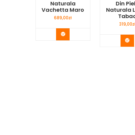
Naturala
Din Pie
Vachetta Maro
Naturala 
Taba
689,00
zł
319,00
z
Buy Now
Bu