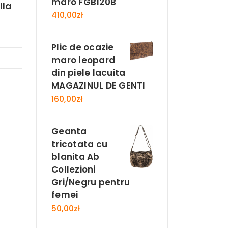
maro FGB120B
lla
410,00
zł
Plic de ocazie
Now
maro leopard
din piele lacuita
MAGAZINUL DE GENTI
160,00
zł
Geanta
tricotata cu
blanita Ab
Collezioni
Gri/Negru pentru
femei
50,00
zł