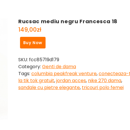
Rucsac mediu negru Francesca 18
149,00
zł
Buy Now
SKU:
fcc85719d179
Category:
Genti de dama
Tags:
columbia peakfreak venture
,
conecteaza-
la tik tok gratuit
,
jordan acces
,
nike 270 dama
,
sandale cu pietre elegante
,
tricouri polo femei