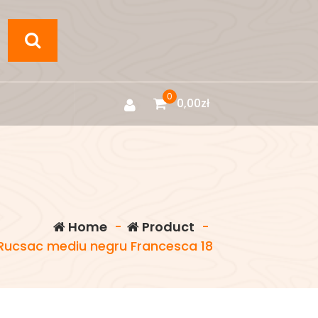
0
0,00
zł
Home
-
Product
-
Rucsac mediu negru Francesca 18