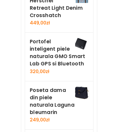
Herschel
Retreat Light Denim
Crosshatch
449,00
zł
Portofel
inteligent piele
naturala GMO Smart
Lab GPS si Bluetooth
320,00
zł
Poseta dama
din piele
naturala Laguna
bleumarin
249,00
zł