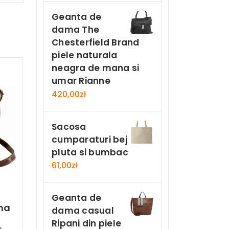
Geanta de
dama The
Chesterfield Brand
piele naturala
neagra de mana si
umar Rianne
420,00
zł
Sacosa
cumparaturi bej
pluta si bumbac
61,00
zł
Geanta de
ma
dama casual
Ripani din piele