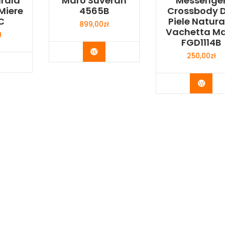
urala
Maro Suveran
Messenge
Miere
4565B
Crossbody D
C
Piele Natura
899,00
zł
Vachetta M
ł
FGD1114B
Buy Now
250,00
zł
y Now
Buy 