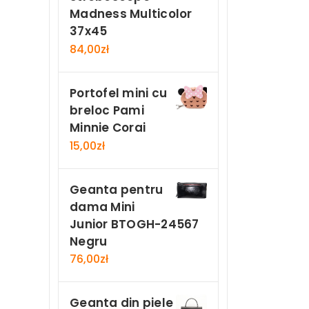
Madness Multicolor
37x45
84,00
zł
Portofel mini cu
breloc Pami
Minnie Corai
15,00
zł
Geanta pentru
dama Mini
Junior BTOGH-24567
Negru
76,00
zł
Geanta din piele