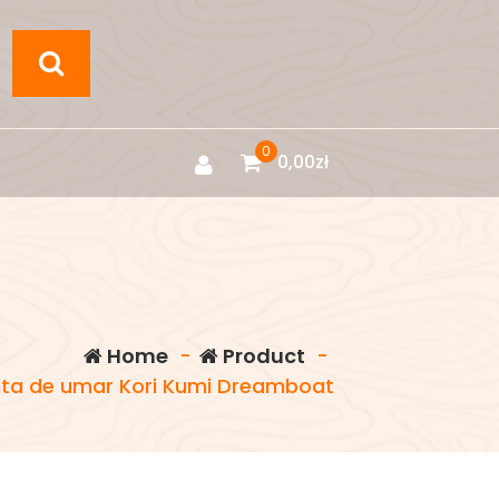
0
0,00
zł
Home
-
Product
-
ta de umar Kori Kumi Dreamboat