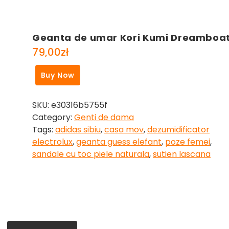
Geanta de umar Kori Kumi Dreamboa
79,00
zł
Buy Now
SKU:
e30316b5755f
Category:
Genti de dama
Tags:
adidas sibiu
,
casa mov
,
dezumidificator
electrolux
,
geanta guess elefant
,
poze femei
,
sandale cu toc piele naturala
,
sutien lascana