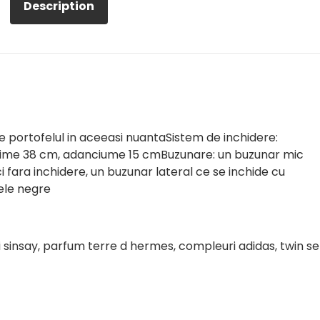
Description
 de portofelul in aceeasi nuantaSistem de inchidere:
ltime 38 cm, adanciume 15 cmBuzunare: un buzunar mic
 fara inchidere, un buzunar lateral ce se inchide cu
ele negre
ri sinsay, parfum terre d hermes, compleuri adidas, twin se