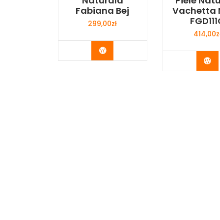
Naturala
Piele Nat
Fabiana Bej
Vachetta 
FGD111
299,00
zł
414,00
z
Buy Now
Bu