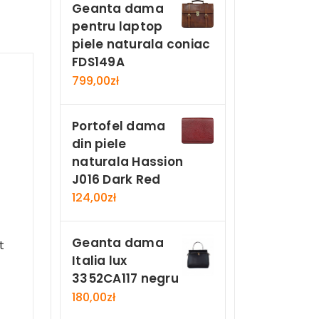
Geanta dama
pentru laptop
piele naturala coniac
FDS149A
799,00
zł
Portofel dama
din piele
naturala Hassion
J016 Dark Red
124,00
zł
Geanta dama
t
Italia lux
3352CA117 negru
180,00
zł