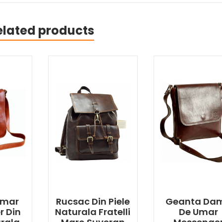
elated products
Umar
Rucsac Din Piele
Geanta Da
r Din
Naturala Fratelli
De Umar