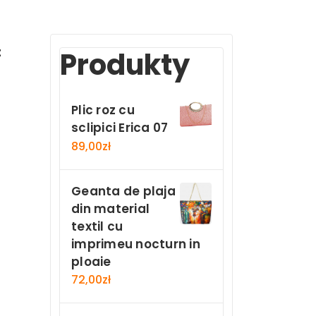
t
Produkty
Plic roz cu
sclipici Erica 07
89,00
zł
Geanta de plaja
din material
textil cu
imprimeu nocturn in
ploaie
72,00
zł