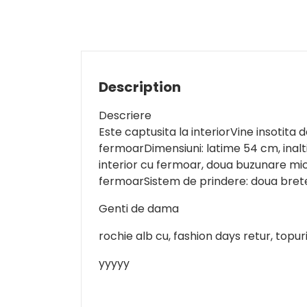
Description
Descriere
Este captusita la interiorVine insotita
fermoarDimensiuni: latime 54 cm, ina
interior cu fermoar, doua buzunare mici
fermoarSistem de prindere: doua bret
Genti de dama
rochie alb cu, fashion days retur, topu
yyyyy