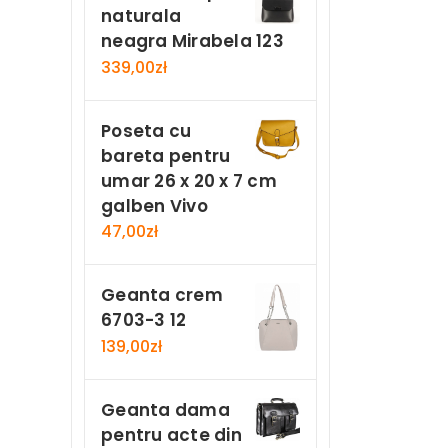
naturala
neagra Mirabela 123
339,00
zł
Poseta cu
bareta pentru
umar 26 x 20 x 7 cm
galben Vivo
47,00
zł
Geanta crem
6703-3 12
139,00
zł
Geanta dama
pentru acte din