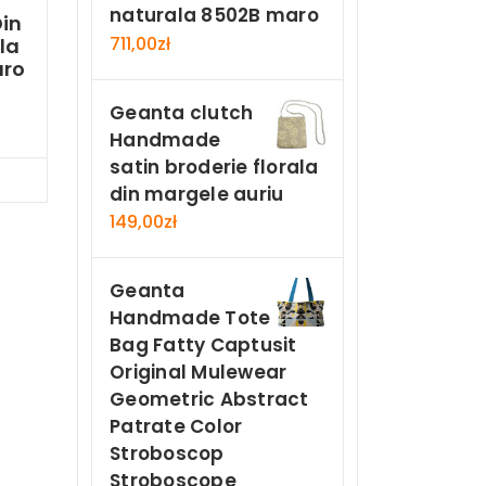
r
naturala 8502B maro
in
711,00
zł
la
aro
Geanta clutch
Handmade
satin broderie florala
Now
din margele auriu
149,00
zł
Geanta
Handmade Tote
Bag Fatty Captusit
Original Mulewear
Geometric Abstract
Patrate Color
Stroboscop
Stroboscope