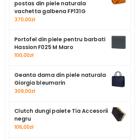
postas din piele naturala
vachetta galbena FP131G
370,00
zł
Portofel din piele pentru barbati
Hassion F025 M Maro
100,00
zł
Geanta dama din piele naturala
Giorgia bleumarin
309,00
zł
Clutch dungi paiete Tia Accesorii
negru
106,00
zł