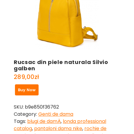
Rucsac din piele naturala Silvio
galben
289,00
zł
Buy Now
SKU:
b9e850f36762
Category:
Genti de dama
Tags:
blugi de damÄ
,
londa professional
catalog
,
pantaloni dama nike
,
rochie de