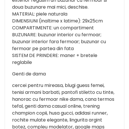
exterior regasim un buzunar cu fermoar si
doua buzunare mai mici, deschise.
MATERIAL: piele naturala
DIMENSIUNI (inaltime x latime): 29x25cm
COMPARTIMENTE: un compartiment
BUZUNARE: buzunar interior cu fermoar;
buzunar interior fara fermoar; buzunar cu
fermoar pe partea din fata
SISTEM DE PRINDERE: maner + bretele
reglabile
Genti de dama
cercei pentru mireasa, blugi guess femei,
tenisi armani barbati, pantofi stiletto cu tinte,
hanorac cu fermoar nike dama, cana termos
tefal, genti dama casual online, trening
champion copii, husa gucci, adidasi runner,
rochite mulate elegante, lingurita argint
botez, compleu modelator, google maps