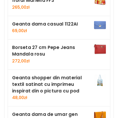
floral Mariella FF3
265,00
zł
Geanta dama casual 1122AI
69,00
zł
Borseta 27 cm Pepe Jeans
Mandala rosu
272,00
zł
Geanta shopper din material
textil satinat cu imprimeu
inspirat din o pictura cu pod
48,00
zł
Geanta dama de umar gen