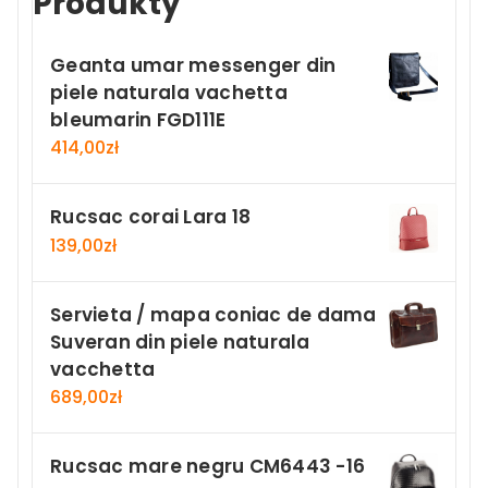
Produkty
Geanta umar messenger din
piele naturala vachetta
bleumarin FGD111E
414,00
zł
Rucsac corai Lara 18
139,00
zł
Servieta / mapa coniac de dama
Suveran din piele naturala
vacchetta
689,00
zł
Rucsac mare negru CM6443 -16