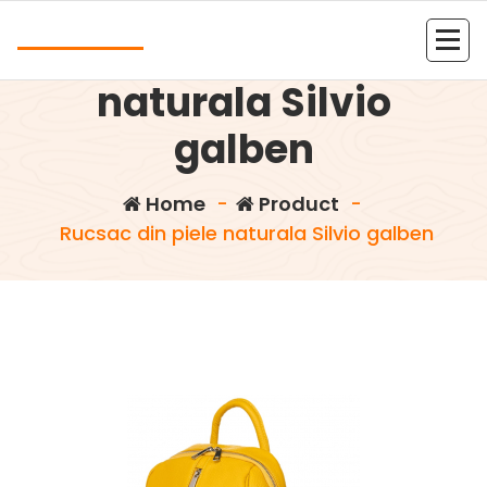
Skip
Andrea
to
Rucsac din piele
content
Kolejna witryna oparta na WordPressie
naturala Silvio
galben
Home
-
Product
-
Rucsac din piele naturala Silvio galben