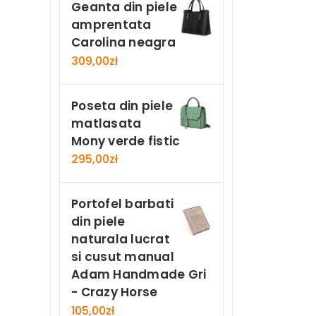
Geanta din piele
amprentata
Carolina neagra
309,00
zł
Poseta din piele
matlasata
Mony verde fistic
295,00
zł
Portofel barbati
din piele
naturala lucrat
si cusut manual
Adam Handmade Gri
- Crazy Horse
105,00
zł