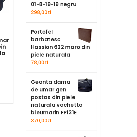
01-8-19-19 negru
298,00
zł
Portofel
barbatesc
mar
in
Hassion 622 maro din
la
piele naturala
78,00
zł
n
Geanta dama
de umar gen
postas din piele
Now
naturala vachetta
bleumarin FP131E
370,00
zł