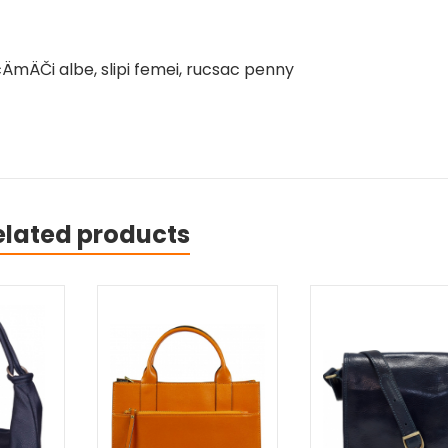
ÄmÄČi albe, slipi femei, rucsac penny
elated products