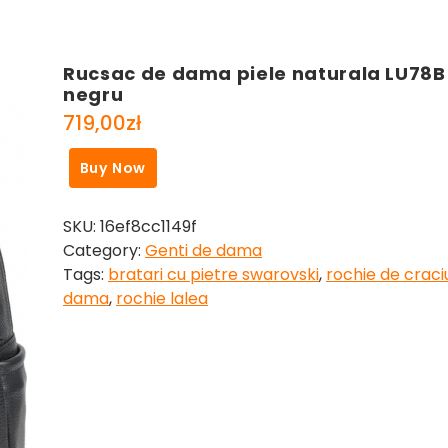
Rucsac de dama piele naturala LU78B
negru
719,00
zł
Buy Now
SKU:
16ef8cc1149f
Category:
Genti de dama
Tags:
bratari cu pietre swarovski
,
rochie de craci
dama
,
rochie lalea