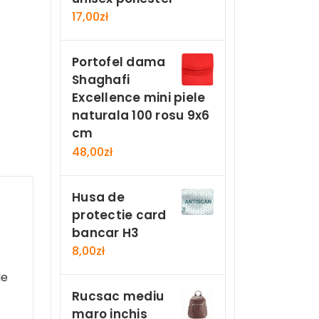
17,00
zł
Portofel dama
Shaghafi
Excellence mini piele
naturala 100 rosu 9x6
cm
48,00
zł
Husa de
protectie card
bancar H3
8,00
zł
le
Rucsac mediu
maro inchis