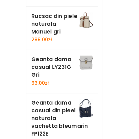
Rucsac din piele
naturala
Manuel gri
299,00
zł
Geanta dama
casual LY231G
Gri
63,00
zł
Geanta dama
casual din pieel
naturala
vachetta bleumarin
FP122E