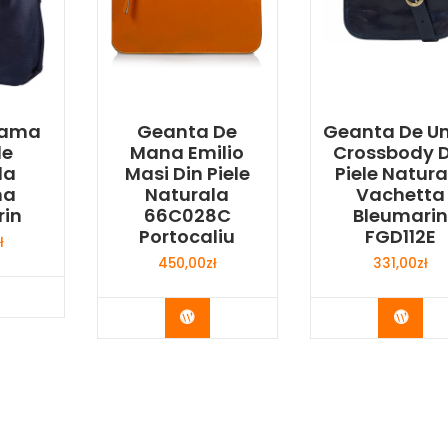
Dama
Geanta De
Geanta De U
le
Mana Emilio
Crossbody D
la
Masi Din Piele
Piele Natura
na
Naturala
Vachetta
rin
66C028C
Bleumari
Portocaliu
FGD112E
ł
450,00
zł
331,00
zł
y Now
Buy Now
Buy 