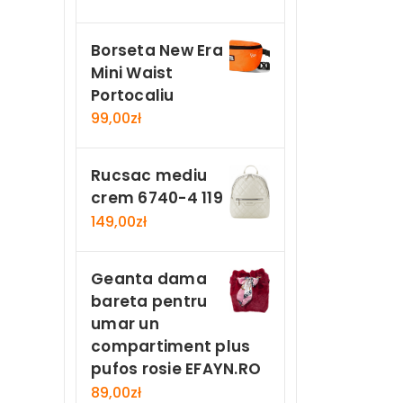
Borseta New Era
Mini Waist
Portocaliu
99,00
zł
Rucsac mediu
crem 6740-4 119
149,00
zł
Geanta dama
bareta pentru
umar un
compartiment plus
pufos rosie EFAYN.RO
89,00
zł