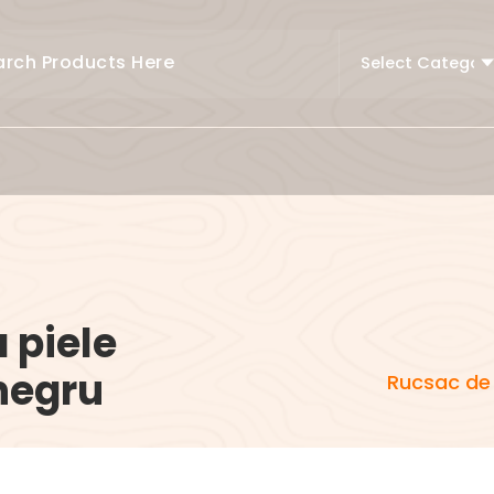
 piele
negru
Rucsac de 