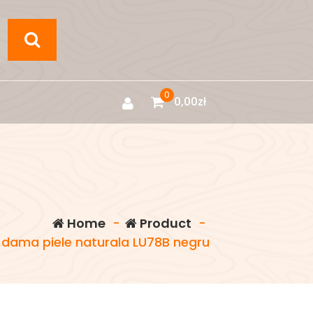
0
0,00
zł
Home
-
Product
-
dama piele naturala LU78B negru