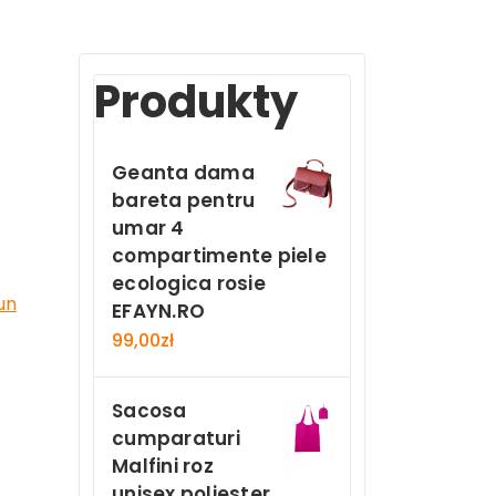
Produkty
Geanta dama
bareta pentru
umar 4
compartimente piele
ecologica rosie
un
EFAYN.RO
99,00
zł
Sacosa
cumparaturi
Malfini roz
unisex poliester