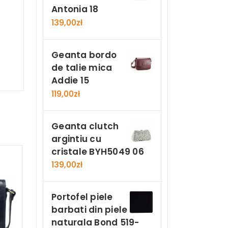
Antonia 18
139,00
zł
Geanta bordo
de talie mica
Addie 15
119,00
zł
Geanta clutch
argintiu cu
cristale BYH5049 06
139,00
zł
Portofel piele
barbati din piele
naturala Bond 519-