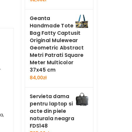
Geanta
Handmade Tote
Bag Fatty Captusit
Original Mulewear
Geometric Abstract
Metri Patrati Square
Meter Multicolor
37x45 cm
r
84,00
zł
Servieta dama
pentru laptop si
acte din piele
a,
naturala neagra
FDS148