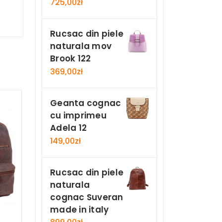
725,00
zł
Rucsac din piele
naturala mov
Brook 122
369,00
zł
Geanta cognac
cu imprimeu
Adela 12
149,00
zł
Rucsac din piele
naturala
cognac Suveran
made in italy