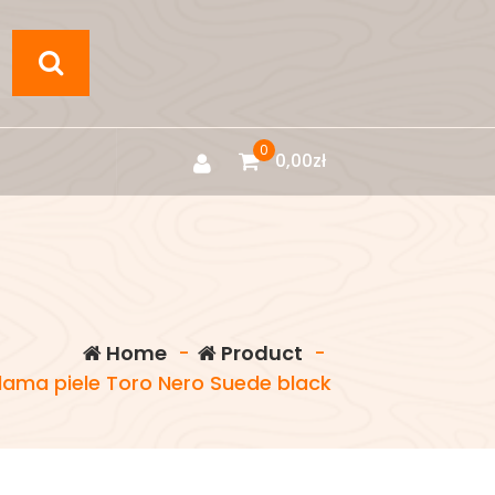
0
0,00
zł
Home
-
Product
-
ama piele Toro Nero Suede black