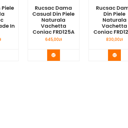
 Piele
Rucsac Dama
Rucsac Da
la
Casual Din Piele
Din Piele
c
Naturala
Naturala
ade In
Vachetta
Vachetta
Coniac FRD125A
Coniac FRD1
ł
645,00
zł
830,00
zł
y Now
Buy Now
Buy 