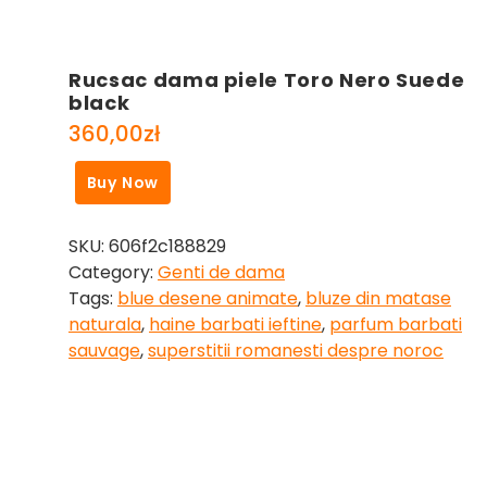
Rucsac dama piele Toro Nero Suede
black
360,00
zł
Buy Now
SKU:
606f2c188829
Category:
Genti de dama
Tags:
blue desene animate
,
bluze din matase
naturala
,
haine barbati ieftine
,
parfum barbati
sauvage
,
superstitii romanesti despre noroc