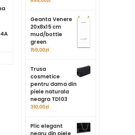
899,00
zł
ma
Geanta Venere
20x8x15 cm
24A
mud/bottie
green
159,00
zł
Now
Trusa
cosmetice
pentru dama din
piele naturala
neagra TD103
310,00
zł
Plic elegant
negru din piele