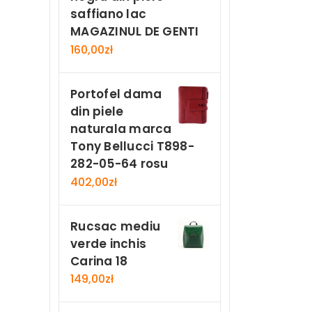
saffiano lac
MAGAZINUL DE GENTI
160,00
zł
Portofel dama
din piele
naturala marca
Tony Bellucci T898-
282-05-64 rosu
402,00
zł
Rucsac mediu
verde inchis
Carina 18
149,00
zł