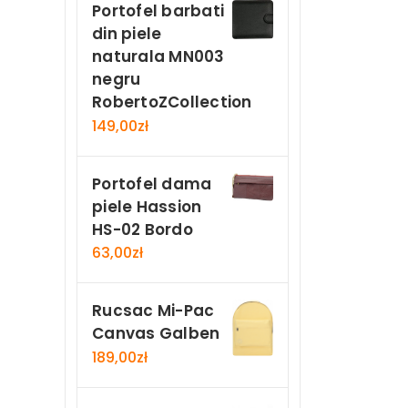
Portofel barbati
din piele
naturala MN003
negru
RobertoZCollection
149,00
zł
Portofel dama
piele Hassion
HS-02 Bordo
63,00
zł
Rucsac Mi-Pac
Canvas Galben
189,00
zł