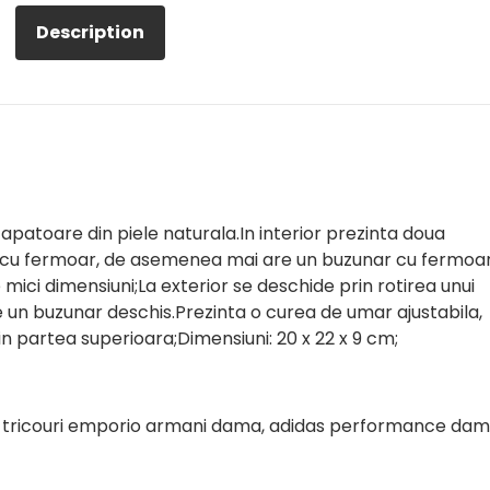
Description
oare din piele naturala.​​​​​​​In interior prezinta doua
s cu fermoar, de asemenea mai are un buzunar cu fermoa
mici dimensiuni;La exterior se deschide prin rotirea unui
e un buzunar deschis.Prezinta o curea de umar ajustabila,
n partea superioara;Dimensiuni: 20 x 22 x 9 cm;
oase, tricouri emporio armani dama, adidas performance dam