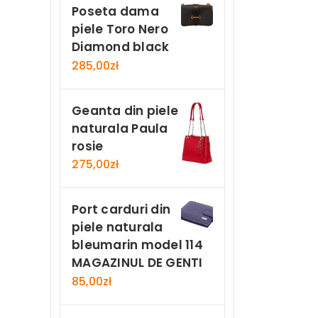
Poseta dama
piele Toro Nero
Diamond black
285,00
zł
Geanta din piele
naturala Paula
rosie
275,00
zł
Port carduri din
piele naturala
bleumarin model 114
MAGAZINUL DE GENTI
85,00
zł