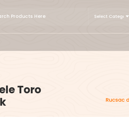
ele Toro
ck
Rucsac d