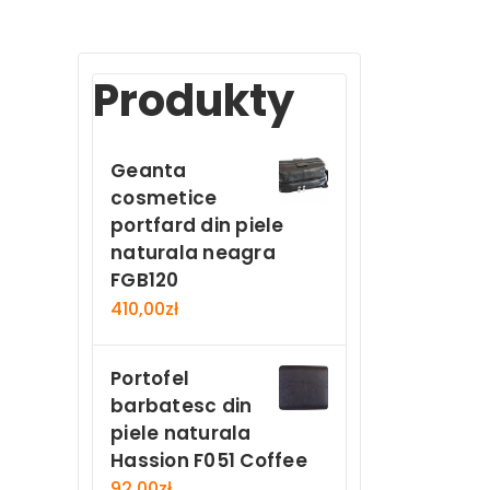
Produkty
Geanta
cosmetice
portfard din piele
naturala neagra
FGB120
410,00
zł
Portofel
barbatesc din
piele naturala
Hassion F051 Coffee
92,00
zł