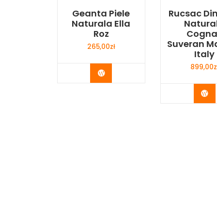
Geanta Piele
Rucsac Din
Naturala Ella
Natura
Roz
Cogna
Suveran M
265,00
zł
Italy
899,00
z
Buy Now
Bu