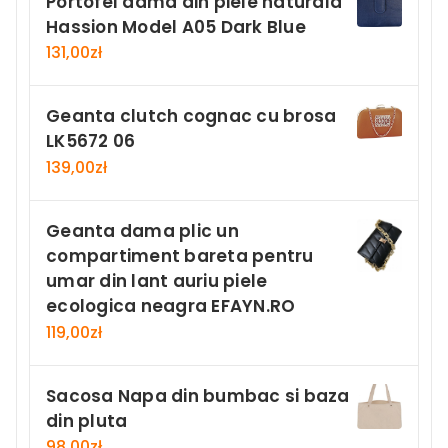
Portofel dama din piele naturala
Hassion Model A05 Dark Blue
131,00
zł
Geanta clutch cognac cu brosa
LK5672 06
139,00
zł
Geanta dama plic un
compartiment bareta pentru
umar din lant auriu piele
ecologica neagra EFAYN.RO
119,00
zł
Sacosa Napa din bumbac si baza
din pluta
98,00
zł