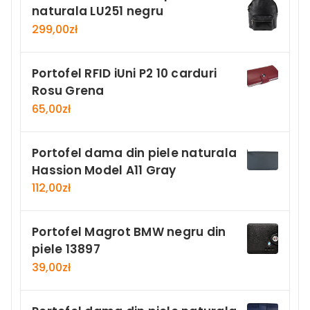
naturala LU251 negru
299,00
zł
Portofel RFID iUni P2 10 carduri
Rosu Grena
65,00
zł
Portofel dama din piele naturala
Hassion Model A11 Gray
112,00
zł
Portofel Magrot BMW negru din
piele 13897
39,00
zł