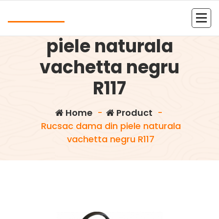
Skip
Andrea
to
Rucsac dama din
content
Kolejna witryna oparta na WordPressie
piele naturala
vachetta negru
R117
Home
-
Product
-
Rucsac dama din piele naturala
vachetta negru R117