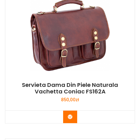
Servieta Dama Din Piele Naturala
Vachetta Coniac FS162A
850,00
zł
Buy Now