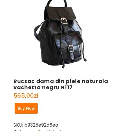
Rucsac dama din piele naturala
vachetta negru R117
565,00
zł
Buy Now
SKU:
b9325e92d6ea