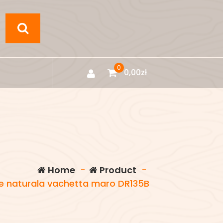
0
0,00
zł
Home
-
Product
-
e naturala vachetta maro DR135B