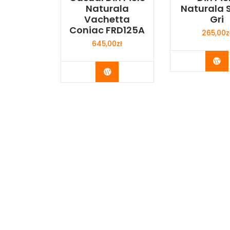
Naturala
Naturala S
Vachetta
Gri
Coniac FRD125A
265,00
z
645,00
zł
Bu
Buy Now