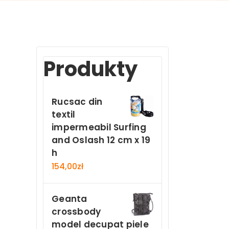
Produkty
Rucsac din
textil
impermeabil Surfing
and Oslash 12 cm x 19
h
154,00
zł
Geanta
crossbody
model decupat piele