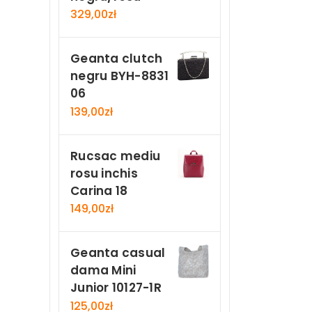
329,00
zł
Geanta clutch
negru BYH-8831
06
139,00
zł
Rucsac mediu
rosu inchis
Carina 18
149,00
zł
Geanta casual
dama Mini
Junior 10127-1R
125,00
zł