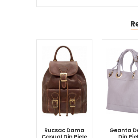
R
Rucsac Dama
Geanta 
Casual Din Piele
Din Pie