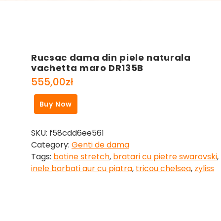
Rucsac dama din piele naturala
vachetta maro DR135B
555,00
zł
Buy Now
SKU:
f58cdd6ee561
Category:
Genti de dama
Tags:
botine stretch
,
bratari cu pietre swarovski
,
inele barbati aur cu piatra
,
tricou chelsea
,
zyliss