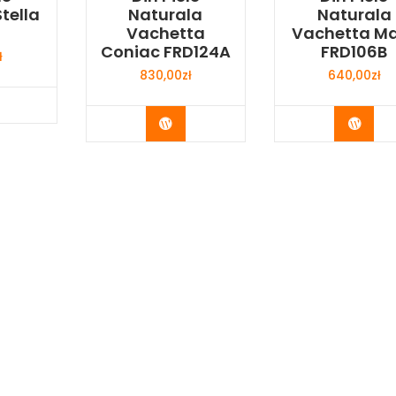
tella
Naturala
Naturala
Vachetta
Vachetta M
Coniac FRD124A
FRD106B
ł
830,00
zł
640,00
zł
y Now
Buy Now
Buy 