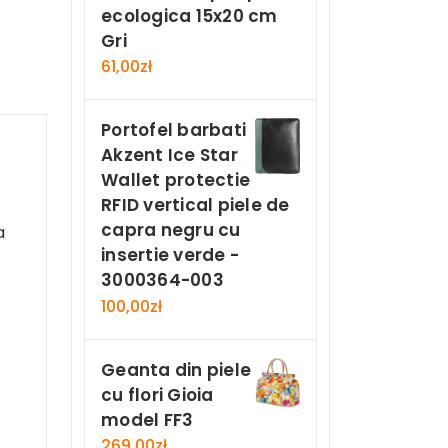
ecologica 15x20 cm
Gri
61,00
zł
Portofel barbati
Akzent Ice Star
Wallet protectie
RFID vertical piele de
capra negru cu
a
insertie verde -
3000364-003
100,00
zł
Geanta din piele
cu flori Gioia
model FF3
269,00
zł