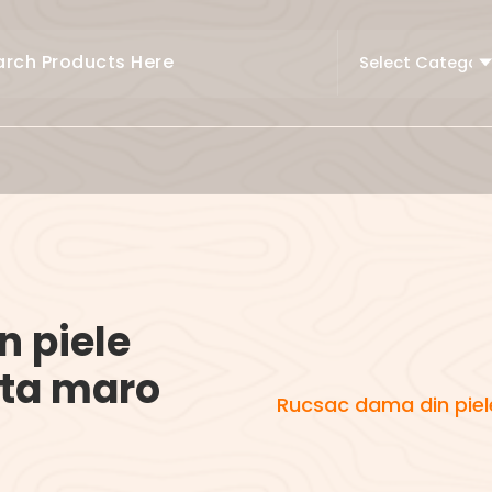
 piele
tta maro
Rucsac dama din piel