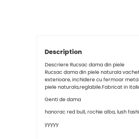
Description
Descriere Rucsac dama din piele
Rucsac dama din piele naturala vachett
exterioare, inchidere cu fermoar metali
piele naturala,reglabile.Fabricat in Ita
Genti de dama
hanorac red bull, rochie alba, lush fas
yyyyy