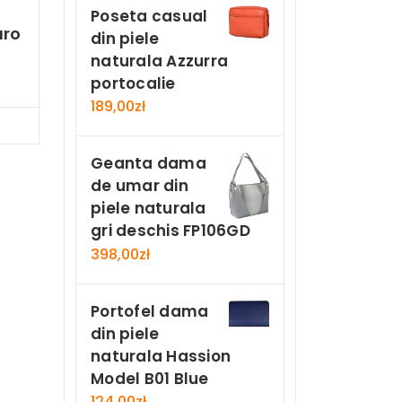
Poseta casual
aro
din piele
naturala Azzurra
portocalie
189,00
zł
Now
Geanta dama
de umar din
piele naturala
gri deschis FP106GD
398,00
zł
Portofel dama
din piele
naturala Hassion
Model B01 Blue
124,00
zł