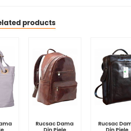
elated products
Dama
Rucsac Dama
Rucsac Da
le
Din Piele
Din Piele