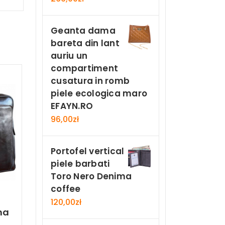
Geanta dama
bareta din lant
auriu un
compartiment
cusatura in romb
piele ecologica maro
EFAYN.RO
96,00
zł
Portofel vertical
piele barbati
Toro Nero Denima
coffee
120,00
zł
ma