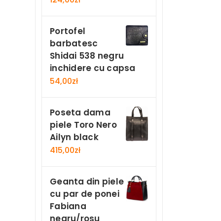
Portofel
barbatesc
Shidai 538 negru
inchidere cu capsa
54,00
zł
Poseta dama
piele Toro Nero
Ailyn black
415,00
zł
Geanta din piele
cu par de ponei
Fabiana
negru/rosu