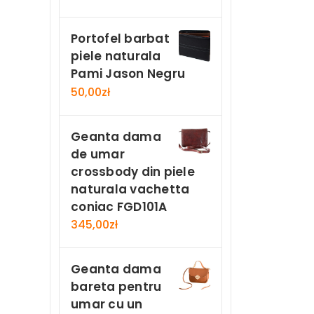
Portofel barbat
piele naturala
Pami Jason Negru
50,00
zł
Geanta dama
de umar
crossbody din piele
naturala vachetta
coniac FGD101A
345,00
zł
Geanta dama
bareta pentru
umar cu un