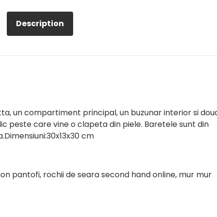
Description
a, un compartiment principal, un buzunar interior si dou
c peste care vine o clapeta din piele. Baretele sunt din
lia.Dimensiuni:30x13x30 cm
hion pantofi, rochii de seara second hand online, mur mur