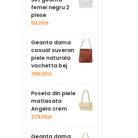
femei negru 2
piese
50,00
zł
Geanta dama
casual suveran
piele naturala
vachetta bej
386,00
zł
Poseta din piele
matlasata
Angela crem
279,00
zł
Geanta dama