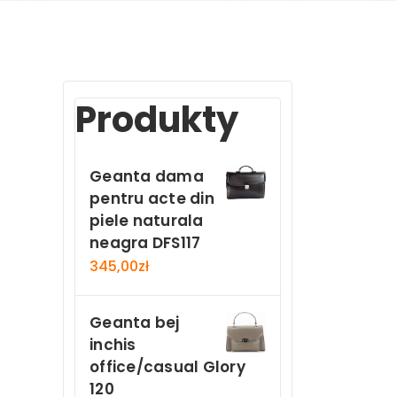
Produkty
Geanta dama
pentru acte din
piele naturala
neagra DFS117
345,00
zł
Geanta bej
inchis
office/casual Glory
120