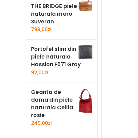
THE BRIDGE piele
naturala maro
Suveran
799,00
zł
Portofel slim din
piele naturala
Hassion F071 Gray
92,00
zł
Geanta de
dama din piele
naturala Cellia
rosie
249,00
zł