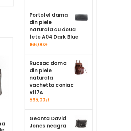
Portofel dama
din piele
naturala cu doua
fete A04 Dark Blue
166,00
zł
Rucsac dama
din piele
naturala
vachetta coniac
R117A
565,00
zł
Geanta David
ma
Jones neagra
le