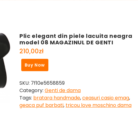
Plic elegant din piele lacuita neagra
model 08 MAGAZINUL DE GENTI
210,00
zł
Buy Now
SKU:
7f10e5658859
Category:
Genti de dama
Tags:
bratara handmade
,
ceasuri casio emag
,
geaca puf barbati
,
tricou love moschino dama