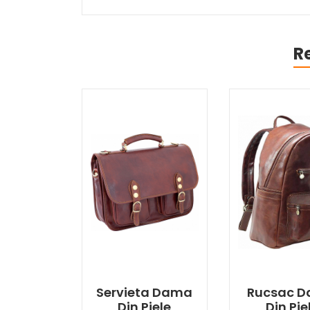
R
Servieta Dama
Rucsac 
Din Piele
Din Pie