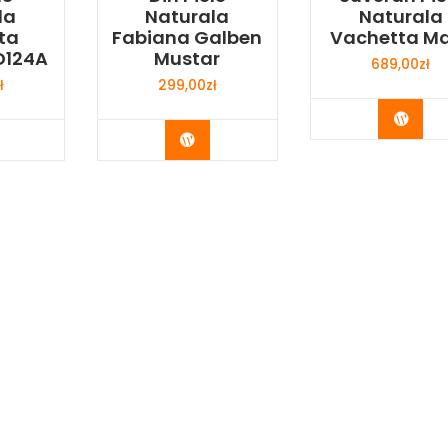
la
Naturala
Naturala
ta
Fabiana Galben
Vachetta M
D124A
Mustar
689,00
zł
ł
299,00
zł
Buy 
y Now
Buy Now