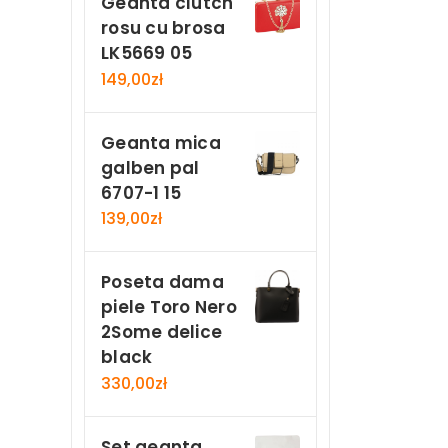
Geanta clutch
rosu cu brosa
LK5669 05
149,00
zł
Geanta mica
galben pal
6707-1 15
139,00
zł
Poseta dama
piele Toro Nero
2Some delice
black
330,00
zł
Set geanta