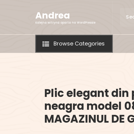
Skip
to
Andrea
content
Kolejna witryna oparta na WordPressie
Browse Categories
Plic elegant din 
neagra model 0
MAGAZINUL DE G