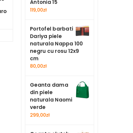
Antonia 15
119,00
zł
aro
Portofel barbati
Now
Dariya piele
naturala Nappa 100
negru cu rosu 12x9
cm
80,00
zł
Geanta dama
din piele
naturala Naomi
verde
299,00
zł