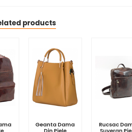
elated products
Dama
Geanta Dama
Rucsac Da
le
Din Piele
Suveran Pie