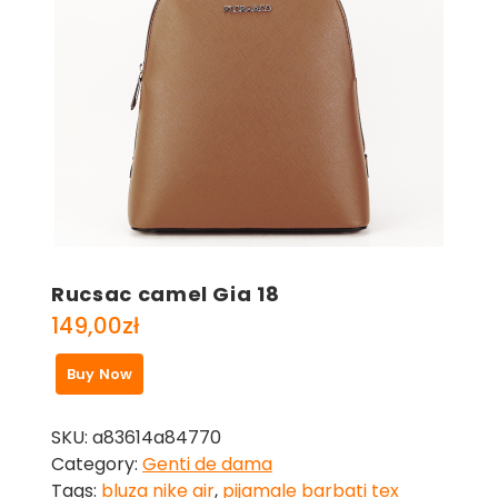
Rucsac camel Gia 18
149,00
zł
Buy Now
SKU:
a83614a84770
Category:
Genti de dama
Tags:
bluza nike air
,
pijamale barbati tex