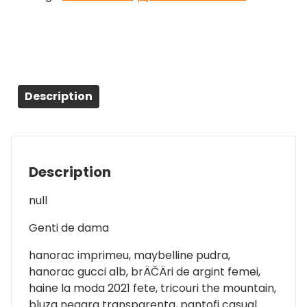
Description
Description
null
Genti de dama
hanorac imprimeu, maybelline pudra,
hanorac gucci alb, brÄČÄri de argint femei,
haine la moda 2021 fete, tricouri the mountain,
bluza neagra transparenta, pantofi casual