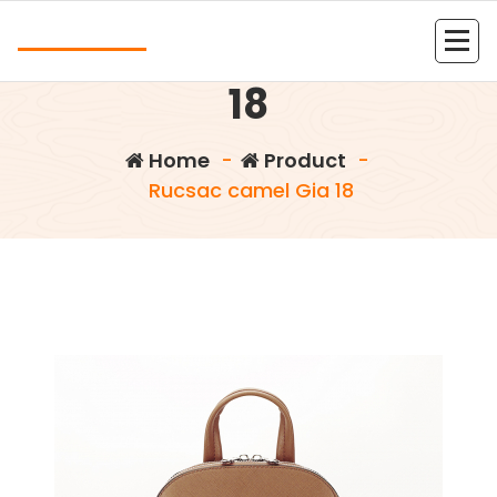
Skip
Andrea
to
Rucsac camel Gia
content
Kolejna witryna oparta na WordPressie
18
Home
-
Product
-
Rucsac camel Gia 18