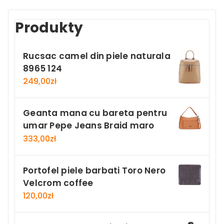
Produkty
Rucsac camel din piele naturala
8965 124
249,00
zł
Geanta mana cu bareta pentru
umar Pepe Jeans Braid maro
333,00
zł
Portofel piele barbati Toro Nero
Velcrom coffee
120,00
zł