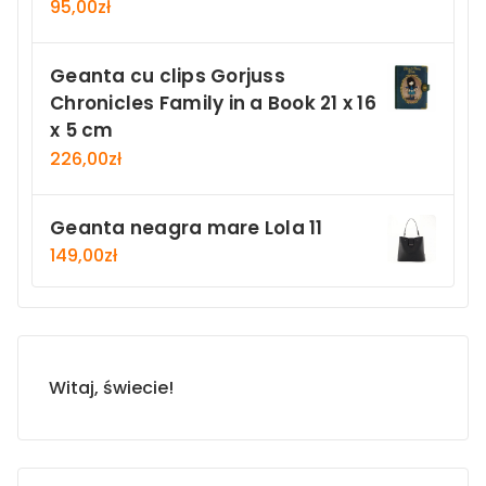
95,00
zł
Geanta cu clips Gorjuss
Chronicles Family in a Book 21 x 16
x 5 cm
226,00
zł
Geanta neagra mare Lola 11
149,00
zł
Witaj, świecie!