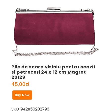
Plic de seara visiniu pentru ocazii
si petreceri 24 x 12 cm Magrot
20129
45,00
zł
Buy Now
SKU:
942e50202796