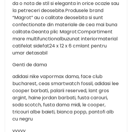
da o nota de stil si eleganta in orice ocazie sau
la petreceri deosebite.Produsele brand
“Magrot” au o calitate deosebita si sunt
confectionate din materiale de cea mai buna
calitate.Geanta plic Magrot:Compartiment
mare multifunctionalbuzunat interiormaterial
catifelat sidefat24 x 12 x 6 cmlant pentru
umar detasabil
Genti de dama
adidasi nike vapormax dama, face club
bucharest, ceas smartwatch fossil, adidasi lee
cooper barbati, palarii reserved, lant gros
argint, haine jordan barbati, fusta carouri,
soda scotch, fusta dama midi, le cooper,
tricouri albe baieti, bianca popp, pantofi alb
cu negru
yyyyy