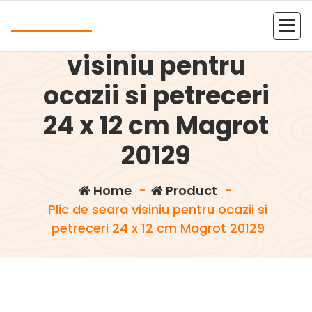
Skip
Andrea
to
Plic de seara
content
Kolejna witryna oparta na WordPressie
visiniu pentru
ocazii si petreceri
24 x 12 cm Magrot
20129
Home
-
Product
-
Plic de seara visiniu pentru ocazii si
petreceri 24 x 12 cm Magrot 20129