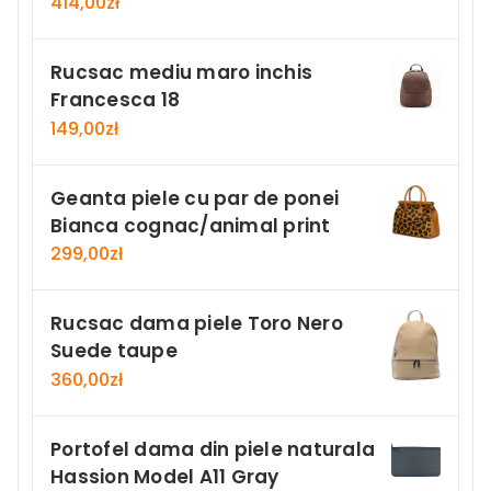
414,00
zł
Rucsac mediu maro inchis
Francesca 18
149,00
zł
Geanta piele cu par de ponei
Bianca cognac/animal print
299,00
zł
Rucsac dama piele Toro Nero
Suede taupe
360,00
zł
Portofel dama din piele naturala
Hassion Model A11 Gray