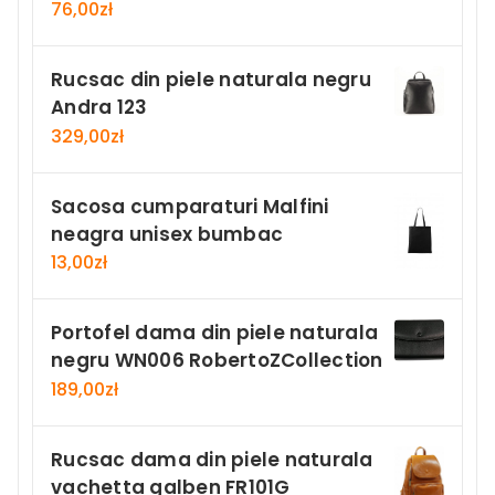
76,00
zł
Rucsac din piele naturala negru
Andra 123
329,00
zł
Sacosa cumparaturi Malfini
neagra unisex bumbac
13,00
zł
Portofel dama din piele naturala
negru WN006 RobertoZCollection
189,00
zł
Rucsac dama din piele naturala
vachetta galben FR101G