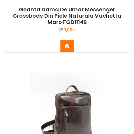
Geanta Dama De Umar Messenger
Crossbody Din Piele Naturala Vachetta
Maro FGD1114B
250,00
zł
Buy Now