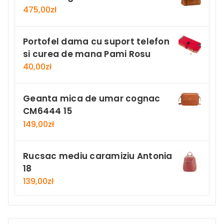
475,00
zł
Portofel dama cu suport telefon
si curea de mana Pami Rosu
40,00
zł
Geanta mica de umar cognac
CM6444 15
149,00
zł
Rucsac mediu caramiziu Antonia
18
139,00
zł